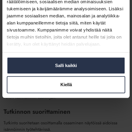
mukaisesti isännöinnin työtehtäviin.
räätälöimiseen, sosiaalisen median ominaisuuksien
tukemiseen ja kävijämäärämme analysoimiseen. Lisäksi
Koulutuksen tavoite
jaamme sosiaalisen median, mainosalan ja analytiikka-
alan kumppaneillemme tietoja siitä, miten käytät
Koulutuksen tavoitteena on suorittaa isännöinnin ammattitutkinto,
sivustoamme. Kumppanimme voivat yhdistää näitä
jolloin saat valmiudet toimia isännöinnin tehtävissä valitulla
tietoja muihin tietoihin, joita olet antanut heille tai joita on
erikoistumisalueella. Sinun on mahdollisuus suorittaa myös
kerätty, kun olet käyttänyt heidän palvelujaan.
yksittäinen tutkinnon osa.
Koulutuksen toteutus
Salli kaikki
Koulutus alkaa 18.4.2023 ja se toteutetaan joko oppisopimus- tai
omaehtoisena koulutuksena. Myös etäosallistuminen on
mahdollista. Saat opintojen ajaksi käyttöösi kattavan valikoiman
Kiellä
Kiinteistömedian isännöintiin liittyviä tietoteoksia verkkokirjoina
kuten Isännöinnin käsikirjan.
Tutkinnon suorittaminen
Tutkinto suoritetaan osoittamalla osaaminen näytöissä aidoissa
isännöinnin työtehtävissä.