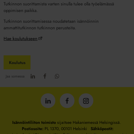
Tutkinnon suorittamista varten sinulla tulee olla työelämässä
oppimisen paikka.
Tutkinnon suorittamisessa noudatetaan isännöinnin
ammattitutkinnon tutkinnon perusteita.
Hae koulutukseen
Koulutus
Jaa somessa
Isännöintiliitto
Isännöintiliitto
Isännöintiliitto
LinkedInissä
Facebookissa
Instagrammissa
Isännöintiliiton toimisto
sijaitsee Hakaniemessä Helsingissä.
Postiosoite:
PL 1370, 00101 Helsinki
Sähköpostit: