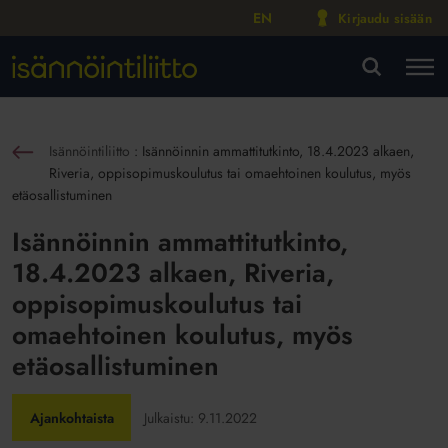
EN
Kirjaudu sisään
M
VA
Isännöintiliitto
:
Isännöinnin ammattitutkinto, 18.4.2023 alkaen,
sin
Riveria, oppisopimuskoulutus tai omaehtoinen koulutus, myös
etäosallistuminen
Isännöinnin ammattitutkinto,
18.4.2023 alkaen, Riveria,
oppisopimuskoulutus tai
omaehtoinen koulutus, myös
etäosallistuminen
Ajankohtaista
Julkaistu:
9.11.2022