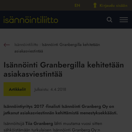
EN
Kirjaudu sisään
M
VA
Isännöintiliitto
:
Isännöinti Granbergilla kehitetään
sin
asiakasviestintää
Isännöinti Granbergilla kehitetään
asiakasviestintää
Artikkelit
Julkaistu:
4.4.2018
Isännöintiyritys 2017 -finalisti Isännöinti Granberg Oy on
jatkanut asiakasviestinnän kehittämistä menestyksekkäästi.
Isännöitsijä
Tiia Granberg
lähti muutama vuosi sitten
sähköistämään turkulaisen Isännöinti Granberg Oy:n