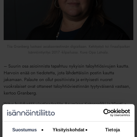
Tiia Granberg luotsasi asiakasviestinnän digiaikaan. Kehitystyö toi finaalipaikan
Isännöintiyritys 2017 -kilpailussa. Kuva Opa Latvala.
– Suurin osa asioinnista tapahtuu nykyisin taloyhtiösivujen kautta.
Harvoin enää on tiedotetta, jota lähdettäisiin postin kautta
jakamaan. Palaute on ollut positiivista ja erityisesti nuoret
vuokralaiset ovat ottaneet taloyhtiöviestinnän tyytyväisenä vastaan,
kertoo Granberg.
Yritys hyödyntää viestinnässään Asumisen tietopankki ja Viesti + -
palveluja, joiden kautta asukasviestintään saadaan Isännöintiliiton
materiaaleja.
– Viesti+ on ihan ehdoton plussa! Mitä vähemmän täytyy itse
Suostumus
Yksityiskohdat
Tietoja
tuottaa viestejä, sitä parempi. Koska organisaatiomme on pieni,