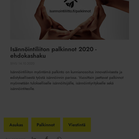
Isännöintiliiton palkinnot 2020 -
ehdokashaku
SIVU
14.10.2020
Isännöintiliiton myöntämä palkinto on kunnianosoitus innovatiivisesta ja
edistyksellisestä työstä isännöinnin parissa. Vuosittain jaettavat palkinnot
myönnetään tulokselliselle isännöitsijälle, isännöintiyritykselle sekä
isännöintiteolle.
Asukas
Palkinnot
Viestintä