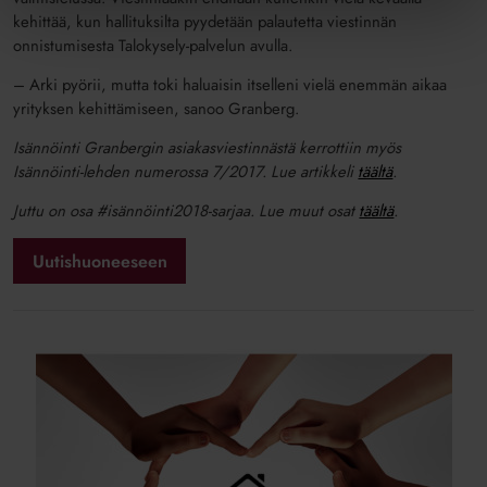
kehittää, kun hallituksilta pyydetään palautetta viestinnän
onnistumisesta Talokysely-palvelun avulla.
– Arki pyörii, mutta toki haluaisin itselleni vielä enemmän aikaa
yrityksen kehittämiseen, sanoo Granberg.
Isännöinti Granbergin asiakasviestinnästä kerrottiin myös
Isännöinti-lehden numerossa 7/2017. Lue artikkeli
täältä
.
Juttu on osa #isännöinti2018-sarjaa. Lue muut osat
täältä
.
Uutishuoneeseen
Isännöintiliiton
palkinnot
2020
-
ehdokashaku