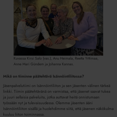
Kuvassa Kirsi Salo (vas.), Anu Heimala, Reetta Yrttimaa,
Anne Mari Gündem ja Johanna Kannas.
Mikä on tiiminne päätehtävä Isännöintiliitossa?
Jäsenpalvelutiimi on Isännöintiliiton ja sen jäsenten välinen tärkeä
linkki. Tiimin päätehtävänä on varmistaa, että jäsenet saavat tukea
ja juuri sellaisia palveluita, jotka auttavat heitä onnistumaan
työssään nyt ja tulevaisuudessa. Olemme jäsenten ääni
Isännöintiliiton sisällä ja huolehdimme siitä, että jäsenen näkökulma
kuuluu liiton toiminnassa.