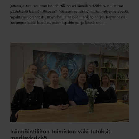
Juttusarjassa tutustutaan Isännöintiliiton eri tiimeihin. Mitkä ovat tiiminne
päätehtäviä Isännöintiliitossa? Vastaamme Isännöintiliiton yritysyhteistyöstä,
tapahtumatuotannosta, myynnistä ja näiden markkinoinnista. Käytännössä
tuotamme kaikki koulutusvuoden tapahtumat ja lähetämme...
Isännöintiliiton
toimiston
väki
tutuksi:
mediayksikkö
Isännöintiliiton toimiston väki tutuksi:
mediayksikkö