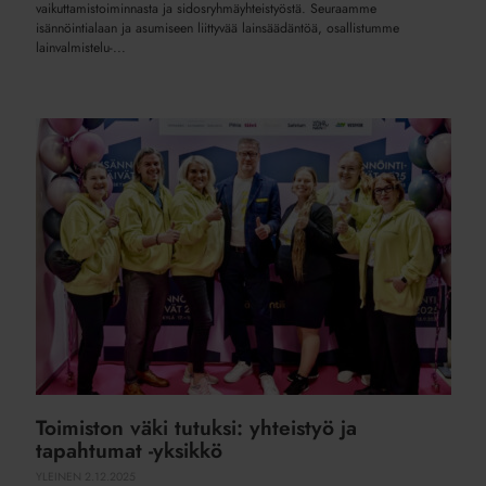
vaikuttamistoiminnasta ja sidosryhmäyhteistyöstä. Seuraamme
isännöintialaan ja asumiseen liittyvää lainsäädäntöä, osallistumme
lainvalmistelu-...
Toimiston
väki
tutuksi:
yhteistyö
ja
tapahtumat
-
yksikkö
Toimiston väki tutuksi: yhteistyö ja
tapahtumat -yksikkö
YLEINEN
2.12.2025