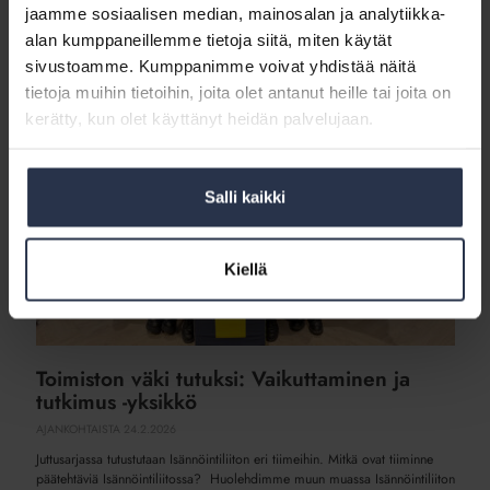
jaamme sosiaalisen median, mainosalan ja analytiikka-
alan kumppaneillemme tietoja siitä, miten käytät
sivustoamme. Kumppanimme voivat yhdistää näitä
Toimiston
tietoja muihin tietoihin, joita olet antanut heille tai joita on
väki
kerätty, kun olet käyttänyt heidän palvelujaan.
tutuksi:
Vaikuttaminen
ja
tutkimus
Salli kaikki
-
yksikkö
Kiellä
Toimiston väki tutuksi: Vaikuttaminen ja
tutkimus -yksikkö
AJANKOHTAISTA
24.2.2026
Juttusarjassa tutustutaan Isännöintiliiton eri tiimeihin. Mitkä ovat tiiminne
päätehtäviä Isännöintiliitossa? Huolehdimme muun muassa Isännöintiliiton