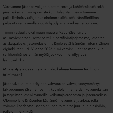
Vastaamme jäsenpalvelujen tuottamisesta ja kehittämisestä sekä
jäsenyyksistä, niin nykyisistä kuin tulevista. Lisäksi tuemme
paikallisyhdistyksiä ja huolehdimme siitä, että Isännöintiliiton
palvelut ovat jäsenille aidosti hyödyllisiä ja arkea helpottavia.
Tiimin vastuulla ovat muun muassa Mappi-jäsensivut,
asukasviestintää tukevat palvelut, sertifiointijärjestelmä, jäsenten
asiakaspalvelu, jäsenrekisterin ylläpito sekä Isännöintiliiton sisäinen
digiarkkitehtuuri. Vuonna 2026 tiimi vahvistuu entisestään, kun
sertifiointijärjestelmän myötä joukkoomme liittyy uusi
laatupäällikkö.
Mitä erityistä osaamista tai näkökulmaa tiiminne tuo liiton
toimintaan?
Jäsenpalvelutiimin erityinen vahvuus on vahva jäsenymmärrys.
Jalkaudumme jäsenten pariin, kuuntelemme heidän kokemuksiaan
ja tarpeitaan jäsenkäynneillä, vaikuttaja-areenassa ja jäsenraadissa.
Olemme lähellä jäsenten käytännön tekemistä ja arkea, jotta
voimme kohdentaa Isännöintiliiton toimintaa juuri niihin asioihin,
joilla on merkitystä.