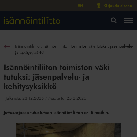
EN
Kirjaudu sisään
M
VA
Isännöintiliitto
:
Isännöintiliiton toimiston väki tutuksi: jäsenpalvelu-
sin
ja kehitysyksikkö
Isännöintiliiton toimiston väki
tutuksi: jäsenpalvelu- ja
kehitysyksikkö
Julkaistu:
23.12.2025
Muokattu:
25.2.2026
Juttusarjassa tutustutaan Isännöintiliiton eri tiimeihin.