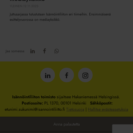
YLEINEN
12.11.2025
Juttusarjassa tutustutaan Isännöintiliiton eri tiimeihin. Ensimmäisenä
esittelyvuorossa on mediayksikkö.
Jaa somessa
Isännöintiliitto
Isännöintiliitto
Isännöintiliitto
LinkedInissä
Facebookissa
Instagrammissa
Isännöintiliiton toimisto
sijaitsee Hakaniemessä Helsingissä.
Postiosoite:
PL 1370, 00101 Helsinki
Sähköpostit:
etunimi.sukunimi@isannointiliitto.fi
Tietosuoja
|
Hallitse evästeasetuksia
Anna palautetta