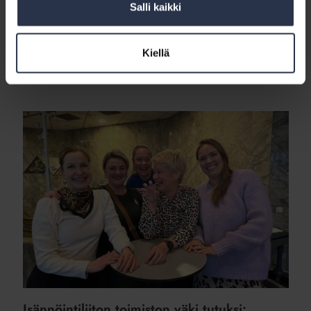
Salli kaikki
YLEINEN
2.12.2025
Juttusarjassa tutustutaan Isännöintiliiton eri tiimeihin. Mitkä ovat tiiminne
päätehtäviä Isännöintiliitossa? Vastaamme Isännöintiliiton yritysyhteistyöstä,
Kiellä
tapahtumatuotannosta, myynnistä ja näiden markkinoinnista. Käytännössä
tuotamme kaikki koulutusvuoden tapahtumat ja lähetämme...
Isännöintiliiton
toimiston
väki
tutuksi:
jäsenpalvelu-
ja
kehitysyksikkö
Isännöintiliiton toimiston väki tutuksi: