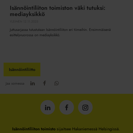
Isännöintiliiton toimiston väki tutuksi:
mediayksikkö
YLEINEN
12.11.2025
Juttusarjassa tutustutaan Isännöintiliiton eri tiimeihin. Ensimmäisenä
esittelyvuorossa on mediayksikkö.
Isännöintiliitto
Jaa somessa
Isännöintiliitto
Isännöintiliitto
Isännöintiliitto
LinkedInissä
Facebookissa
Instagrammissa
Isännöintiliiton toimisto
sijaitsee Hakaniemessä Helsingissä.