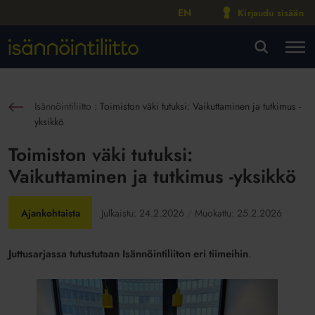
EN
Kirjaudu sisään
M
VA
Isännöintiliitto
:
Toimiston väki tutuksi: Vaikuttaminen ja tutkimus -
sin
yksikkö
Toimiston väki tutuksi:
Vaikuttaminen ja tutkimus -yksikkö
Ajankohtaista
Julkaistu:
24.2.2026
Muokattu:
25.2.2026
Juttusarjassa tutustutaan Isännöintiliiton eri tiimeihin
.