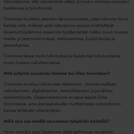
Varmistamme, että isännöintiala näkyy ja kuuluu monissa muissakin
hankkeissa ja työryhmissä.
Tiimimme huolehtii jäsenten lakineuvonnasta, joten olemme hyvin
kartalla siitä, millaiset asiat isännöinnin arjessa mietityttävät.
Asiantuntijoidemme osaamista hyödynnetään lisäksi muun muassa
media- ja jäsenviestinnässä, webinaareissa, koulutuksissa ja
jäsenohjeissa.
Tiimimme tekee myös tutkimuksia ja hyödyntää tutkimustietoa
muun muassa vaikuttamisessa.
Mitä erityistä osaamista tiiminne tuo liiton toimintaan?
Tiimimme koostuu tutkimusten tekemisen, yhteiskunnallisen
vaikuttamisen, digitalisaation, tietojohtamisen ja juridiikan
asiantuntijoista. Osaamisestamme on apua laajasti liiton
toiminnassa, aina jäsenpalveluiden tuottamisesta sidosryhmien
kanssa tehtävään yhteistyöhön.
Mikä asia saa meidät nauramaan työpäivän keskellä?
Hyvin monikin asia! Saatamme jäädä pohtimaan wc-pöntön