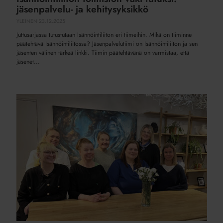
jäsenpalvelu- ja kehitysyksikkö
YLEINEN
23.12.2025
Juttusarjassa tutustutaan Isännöintiliiton eri tiimeihin. Mikä on tiiminne
päätehtävä Isännöintiliitossa? Jäsenpalvelutiimi on Isännöintiliiton ja sen
jäsenten välinen tärkeä linkki. Tiimin päätehtävänä on varmistaa, että
jäsenet...
Isännöintiliiton
toimiston
väki
tutuksi:
mediayksikkö