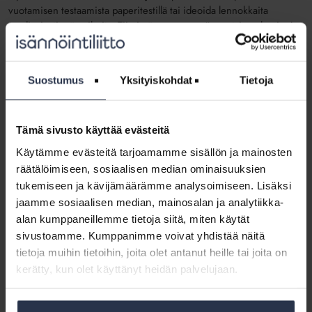
vuotamisen testaamista paperitestillä tai ideoida lennokkaita
mediaviestinnän aiheita. Tiimissämme on myös ruotsia puhuvia, ja
välillä puheessamme vilahtelee hauskoja kielikukkasia.
Suostumus
Yksityiskohdat
Tietoja
Toimiston
väki
tutuksi:
Tämä sivusto käyttää evästeitä
yhteistyö
Käytämme evästeitä tarjoamamme sisällön ja mainosten
ja
räätälöimiseen, sosiaalisen median ominaisuuksien
tapahtumat
tukemiseen ja kävijämäärämme analysoimiseen. Lisäksi
-
jaamme sosiaalisen median, mainosalan ja analytiikka-
yksikkö
alan kumppaneillemme tietoja siitä, miten käytät
sivustoamme. Kumppanimme voivat yhdistää näitä
tietoja muihin tietoihin, joita olet antanut heille tai joita on
kerätty, kun olet käyttänyt heidän palvelujaan.
Toimiston väki tutuksi: yhteistyö ja
tapahtumat -yksikkö