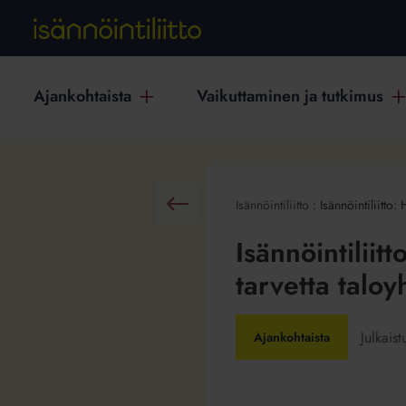
Ajankohtaista
Vaikuttaminen ja tutkimus
Isännöintiliitto
:
Isännöintiliitto:
Takaisin
Isännöintiliit
tarvetta taloy
Julkais
Ajankohtaista