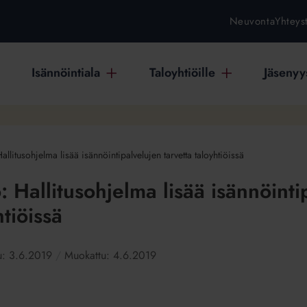
Neuvonta
Yhteys
Isännöintiala
Taloyhtiöille
Jäsenyys
 Hallitusohjelma lisää isännöintipalvelujen tarvetta taloyhtiöissä
to: Hallitusohjelma lisää isännöint
htiöissä
tu:
3.6.2019
Muokattu:
4.6.2019