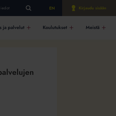
EN
tiedot
Kirjaudu sisään
 ja palvelut
Koulutukset
Meistä
ipalvelujen