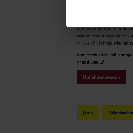
(huonteistotietojärjestelmä) 
isännöitsijäntodistusta asun
– Hallitusohjelman tavoitteid
aina isoja hankkeita ja ne v
rakennusten energiatehokkuu
vt. yksikön johtaja
Marianne
Neuvottelutulos hallitusohjel
yhteiskunta
Uutishuoneeseen
Jäsen
Vaikuttamine