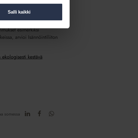
rvion ottamista osaksi
Salli kaikki
aloyhtiön uudistukset ovat
timukset esimerkiksi
ssa, arvioi Isännöintiliiton
a ekologisesti kestävä
aa somessa