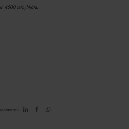
oin 4500 taloyhtiötä.
aa somessa