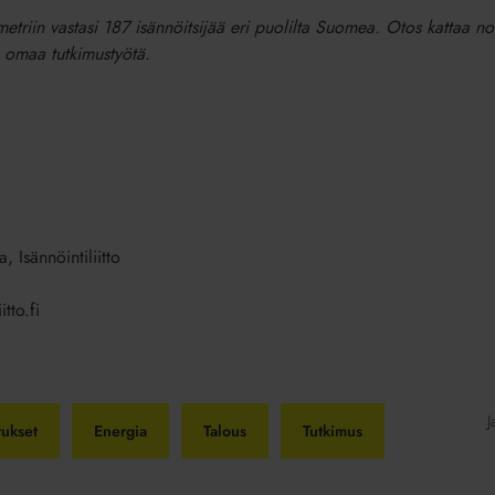
metriin vastasi 187 isännöitsijää eri puolilta Suomea. Otos kattaa n
n omaa tutkimustyötä.
, Isännöintiliitto
tto.fi
J
tukset
Energia
Talous
Tutkimus