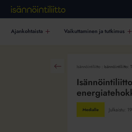
Ajankohtaista
Vaikuttaminen ja tutkimus
Isännöintiliitto
:
Isännöintiliitto
Takaisin
Isännöintiliit
energiatehokk
Julkaistu:
19
Medialle