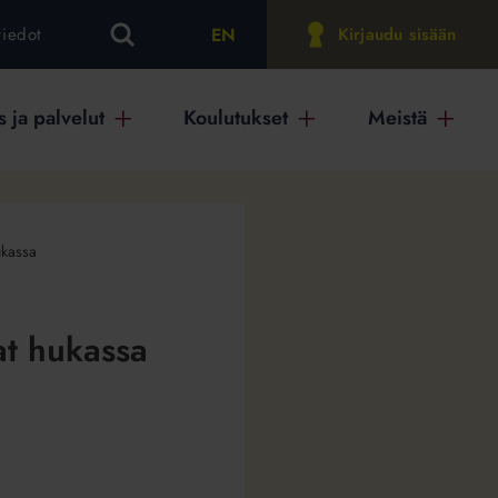
EN
tiedot
Kirjaudu sisään
 ja palvelut
Koulutukset
Meistä
ukassa
at hukassa