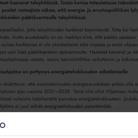
et kasvavat taloyhtiöissä.
Toista kertaa toteutetussa Isännöinti
s
puolet vastaajista näkee, että energia- ja avustuspolitiikan lyh
ankkeiden
päätöksenteolle taloyhtiöissä.
peelliseksi, jotta taloyhtiöiden hankkeet käynnistyvät. Totta kai han
usta, mutta avustuksella on iso merkitys siinä, että päätös saadaan
isoissa hankkeissa ei ole yksinkertaista eikä nopeaa ja eurot ohjaav
isyys vain lisää päätöksenteon epävarmuutta. Haasteet kasvavat ja näi
litusohjelmassa vastata, sanoo
Isännöintiliiton vaikuttamis- ja tutkimu
ämisohjelma on pettymys energiatehokkuuden edistämiselle
n ehdottanut, että asuinrakennusten energia-avustuksen pitäisi olla s
sohjelman ajan vuosina 2021–2028. Tämä olisi ollut Viljamaan mukaa
htiöissä voitaisiin hätäilemättä panostaa energiatehokkuuteen. Jouluku
ohjelma ei juuri edistä energiatehokuuden parantamista.
eenpäin ja energiaremontit sekä energiatehokkuustoimenpiteet olisi pi
in hiilineutraalisuustavoitteisiin, joiden saavuttamisessa asumisen 
mmistä tavoitteista, Viljamaa painottaa.