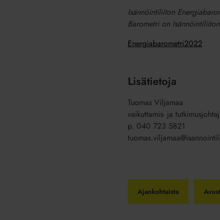
Isännöintiliiton Energiabaro
Barometri on Isännöintiliito
Energiabarometri2022
Lisätietoja
Tuomas Viljamaa
vaikuttamis- ja tutkimusjohtaja
p. 040 723 5821
tuomas.viljamaa@isannointilii
Ajankohtaista
Avus