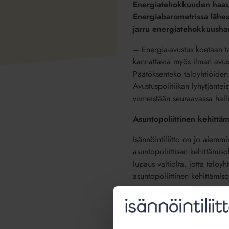
Energiatehokkuuden haaste
Energiabarometrissa lähe
jarru
energiatehokkuush
– Energia-avustus koetaan tar
kannattavia myös ilman avust
Päätöksenteko taloyhtiöiden 
Avustuspolitiikan lyhytjänte
viimeistään seuraavassa hal
Asuntopoliittinen kehitt
Isännöintiliitto on jo aiemmi
asuntopoliittisen kehittämi
lupaus valtiolta, jotta taloy
asuntopoliittinen kehittämis
– Nyt olisi pitänyt katsoa et
Suomi on sitoutunut tiukkoih
parantaminen on yksi tärkei