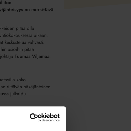
liiton
ytjänteisyys
on merkittävä
kkeiden pitää olla
 yhtiökokouksessa aikaan.
at keskustelua vahvasti.
hin asioihin pitää
sjohtaja
Tuomas Viljamaa
.
aatavilla koko
n riittävän pitkäjänteinen
ussa julkaistu
tänyt laittaa etusijalle.
energiatehokkuuden