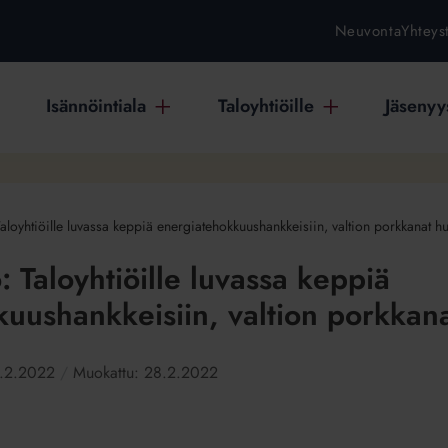
Neuvonta
Yhteys
Isännöintiala
Taloyhtiöille
Jäsenyys
: Taloyhtiöille luvassa keppiä energiatehokkuushankkeisiin, valtion porkkanat h
to: Taloyhtiöille luvassa keppiä
uushankkeisiin, valtion porkkan
.2.2022
Muokattu:
28.2.2022