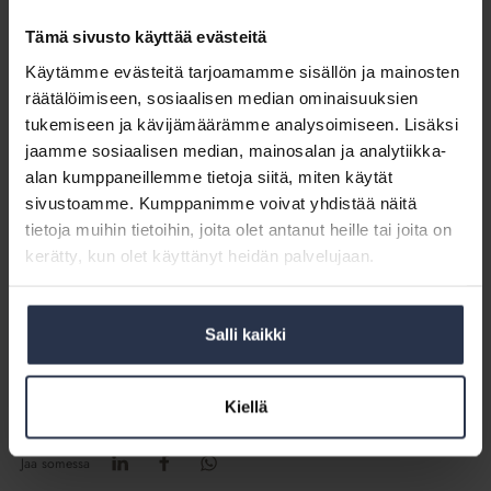
Tämä sivusto käyttää evästeitä
Isännöintipäivien näyttely 2017
Käytämme evästeitä tarjoamamme sisällön ja mainosten
räätälöimiseen, sosiaalisen median ominaisuuksien
Isännöintipäivät 2017 keräsi Tampereelle lähes tuhat alan
tukemiseen ja kävijämäärämme analysoimiseen. Lisäksi
ammattilaista ja palveluntarjoajaa kouluttautumaan ja
jaamme sosiaalisen median, mainosalan ja analytiikka-
verkostoitumaan.
alan kumppaneillemme tietoja siitä, miten käytät
sivustoamme. Kumppanimme voivat yhdistää näitä
Katso kuvia Isännöintipäiviltä 2017
tietoja muihin tietoihin, joita olet antanut heille tai joita on
kerätty, kun olet käyttänyt heidän palvelujaan.
Isännöintipäivien kohokohdat kuvina
Uutishuoneeseen
Salli kaikki
Kiellä
Isännöintipäivät
Jäsen
Jaa somessa