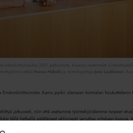
a Isännöintityöpaikka 2021 -palkinnosta. Kuvassa vasemmalta kiinteistöpääll
ntuntijatiimin vetäjä
Hannu Mäkelä
ja toimitusjohtaja
Jussi Laukkanen
. Kuv
 Emännöintitoimisto Aamu pyrkii olemaan toimialan houkuttelevin t
ttyä jatkuvasti, niin että asetamme työntekijöidemme tarpeet etusij
iksi tällä hetkellä päättäneet aktiivisesti jarruttaa yrityksen kasvua
anen
.