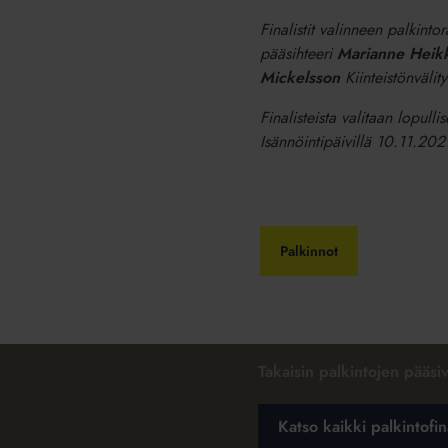
Finalistit valinneen palkinto
pääsihteeri
Marianne Heikk
Mickelsson
Kiinteistönvälity
Finalisteista valitaan lopulli
Isännöintipäivillä 10.11.202
Palkinnot
Takaisin palkintojen pääsiv
Katso kaikki palkintofin