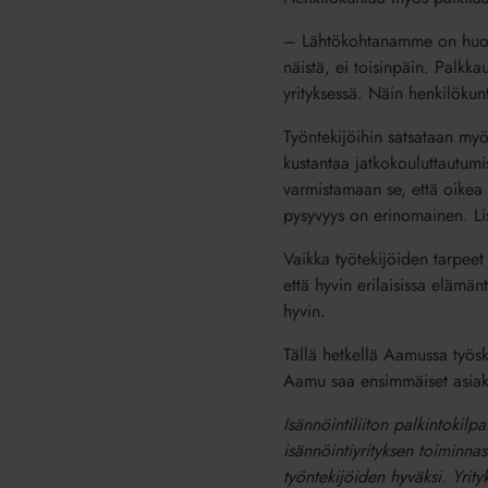
– Lähtökohtanamme on huole
näistä, ei toisinpäin. Palkk
yrityksessä. Näin henkilökun
Työntekijöihin satsataan my
kustantaa jatkokouluttautumis
varmistamaan se, että oikea t
pysyvyys on erinomainen. Li
Vaikka työtekijöiden tarpeet
että hyvin erilaisissa elämän
hyvin.
Tällä hetkellä Aamussa työs
Aamu saa ensimmäiset asiak
Isännöintiliiton palkintokilp
isännöintiyrityksen toiminna
työntekijöiden hyväksi. Yrity