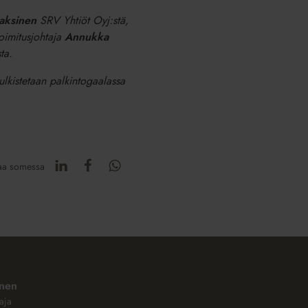
aksinen
SRV Yhtiöt Oyj:stä,
toimitusjohtaja
Annukka
ta.
 julkistetaan palkintogaalassa
aa somessa
inen
aja