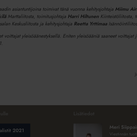
raadin asiantuntijoina toimivat tänä vuonna kehitysjohtaja
Miimu Air
ilä
Marttaliitosta, toimitusjohtaja
Harri Hiltunen
Kiinteistöliitosta, 
salan Keskusliitosta ja kehitysjohtaja
Reetta Yrttimaa
Isännöintiliitos
set voittajat yleisöäänestyksellä. Eniten yleisöääniä saaneet voittajat
1.
J
ulle
Lisätiedot
Meri Siippa
alistit 2021
Viestinnän tuott