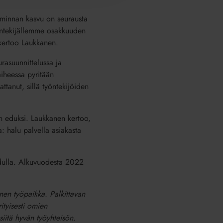
iminnan kasvu on seurausta
yöntekijällemme osakkuuden
 kertoo Laukkanen.
rasuunnittelussa ja
aiheessa pyritään
ttanut, sillä työntekijöiden
en eduksi. Laukkanen kertoo,
a: halu palvella asiakasta
udulla. Alkuvuodesta 2022
inen työpaikka. Palkittavan
ityisesti omien
siitä hyvän työyhteisön.