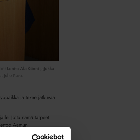
iköt
Lenita Ala-Könni
ja
Jukka
a: Juho Kuva.
yöpaikka ja tekee jatkuvaa
alle. Jotta nämä tarpeet
, kertoo Aamun