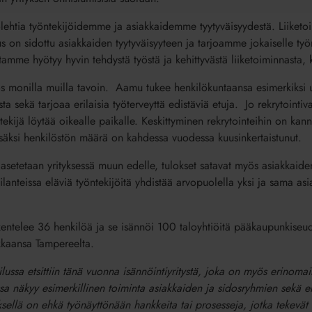
htia työntekijöidemme ja asiakkaidemme tyytyväisyydestä. Liiketo
aus on sidottu asiakkaiden tyytyväisyyteen ja tarjoamme jokaiselle t
tamme hyötyy hyvin tehdystä työstä ja kehittyvästä liiketoiminnasta,
ös monilla muilla tavoin. Aamu tukee henkilökuntaansa esimerkiksi u
ta sekä tarjoaa erilaisia työterveyttä edistäviä etuja. Jo rekrytointiv
ekijä löytää oikealle paikalle. Keskittyminen rekrytointeihin on kanna
säksi henkilöstön määrä on kahdessa vuodessa kuusinkertaistunut.
 asetetaan yrityksessä muun edelle, tulokset satavat myös asiakkaid
tilanteissa eläviä työntekijöitä yhdistää arvopuolella yksi ja sama asi
kentelee 36 henkilöä ja se isännöi 100 taloyhtiöitä pääkaupunkise
kaansa Tampereelta.
ailussa etsittiin tänä vuonna isännöintiyritystä, joka on myös erinoma
ssa näkyy esimerkillinen toiminta asiakkaiden ja sidosryhmien sekä er
ksellä on ehkä työnäyttönään hankkeita tai prosesseja, jotka tekevät 