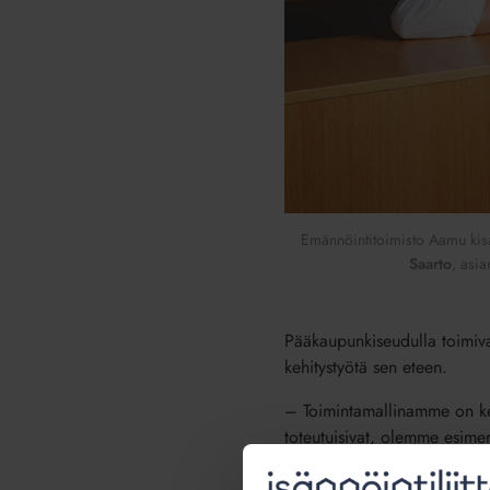
Emännöintitoimisto Aamu kisa
Saarto
, asia
Pääkaupunkiseudulla toimiva
kehitystyötä sen eteen.
– Toimintamallinamme on kehi
toteutuisivat, olemme esimerk
toimitusjohtaja
Jussi Laukk