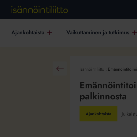
Ajankohtaista
Vaikuttaminen ja tutkimus
Isännöintiliitto
:
Emännöintitoimi
Takaisin
Emännöintitoi
palkinnosta
Julkais
Ajankohtaista