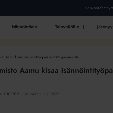
Neuvonta
Yhteys
Isännöintiala
Taloyhtiöille
Jäsenyys
sto Aamu kisaa Isännöintityöpaikka 2021 -palkinnosta
misto Aamu kisaa Isännöintityöpa
tu:
1.10.2021
Muokattu:
1.11.2021