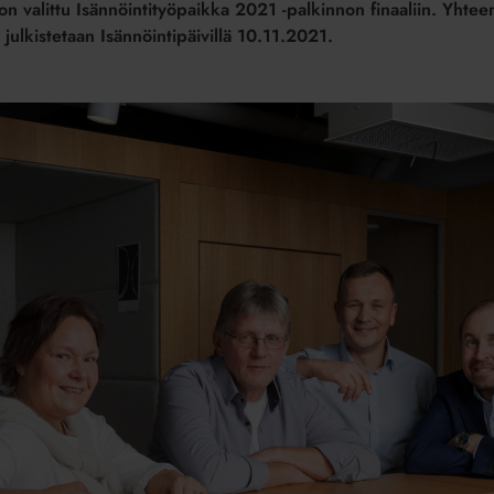
 valittu Isännöintityöpaikka 2021 -palkinnon finaaliin. Yhteen
 julkistetaan Isännöintipäivillä 10.11.2021.