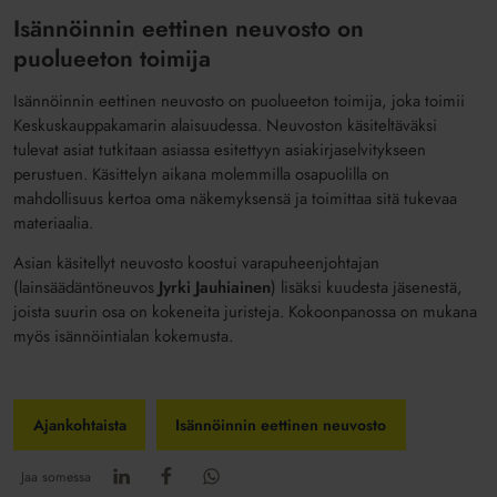
Isännöinnin eettinen neuvosto on
puolueeton toimija
Isännöinnin eettinen neuvosto on puolueeton toimija, joka toimii
Keskuskauppakamarin alaisuudessa. Neuvoston käsiteltäväksi
tulevat asiat tutkitaan asiassa esitettyyn asiakirjaselvitykseen
perustuen. Käsittelyn aikana molemmilla osapuolilla on
mahdollisuus kertoa oma näkemyksensä ja toimittaa sitä tukevaa
materiaalia.
Asian käsitellyt neuvosto koostui
varapuheenjohtajan
(lainsäädäntöneuvos
Jyrki Jauhiainen
) lisäksi kuudesta jäsenestä,
joista suurin osa on kokeneita juristeja. Kokoonpanossa on mukana
myös isännöintialan kokemusta.
Ajankohtaista
Isännöinnin eettinen neuvosto
Jaa somessa