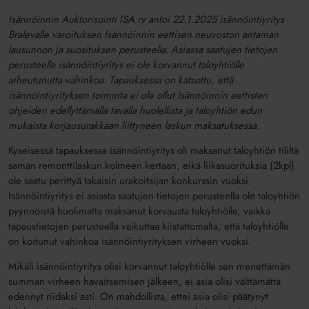
Isännöinnin Auktorisointi ISA ry antoi 22.1.2025 isännöintiyritys
Bralevalle varoituksen Isännöinnin eettisen neuvoston antaman
lausunnon ja suosituksen perusteella. Asiassa saatujen tietojen
perusteella isännöintiyritys ei ole korvannut taloyhtiölle
aiheutunutta vahinkoa. Tapauksessa on katsottu, että
isännöintiyrityksen toiminta ei ole ollut Isännöinnin eettisten
ohjeiden edellyttämällä tavalla huolellista ja taloyhtiön edun
mukaista korjausurakkaan liittyneen laskun maksatuksessa.
Kyseisessä tapauksessa isännöintiyritys oli maksanut taloyhtiön tililtä
saman remonttilaskun kolmeen kertaan, eikä liikasuorituksia (2kpl)
ole saatu perittyä takaisin urakoitsijan konkurssin vuoksi.
Isännöintiyritys ei asiasta saatujen tietojen perusteella ole taloyhtiön
pyynnöistä huolimatta maksanut korvausta taloyhtiölle, vaikka
tapaustietojen perusteella vaikuttaa kiistattomalta, että taloyhtiölle
on koitunut vahinkoa isännöintiyrityksen virheen vuoksi.
Mikäli isännöintiyritys olisi korvannut taloyhtiölle sen menettämän
summan virheen havaitsemisen jälkeen, ei asia olisi välttämättä
edennyt riidaksi asti. On mahdollista, ettei asia olisi päätynyt