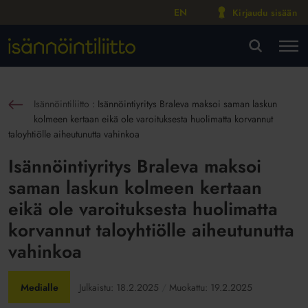
EN
Kirjaudu sisään
M
VA
Isännöintiliitto
:
Isännöintiyritys Braleva maksoi saman laskun
sin
kolmeen kertaan eikä ole varoituksesta huolimatta korvannut
taloyhtiölle aiheutunutta vahinkoa
Isännöintiyritys Braleva maksoi
saman laskun kolmeen kertaan
eikä ole varoituksesta huolimatta
korvannut taloyhtiölle aiheutunutta
vahinkoa
Medialle
Julkaistu:
18.2.2025
Muokattu:
19.2.2025