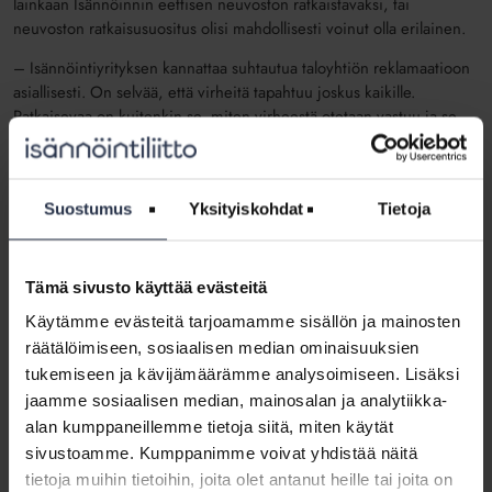
lainkaan Isännöinnin eettisen neuvoston ratkaistavaksi, tai
neuvoston ratkaisusuositus olisi mahdollisesti voinut olla erilainen.
–
Isännöintiyrityksen kannattaa suhtautua taloyhtiön reklamaatioon
asiallisesti. On selvää, että virheitä tapahtuu joskus kaikille.
Ratkaisevaa on kuitenkin se, miten virheestä otetaan vastuu ja se
korjataan, huomauttaa Isännöintiliiton toimitusjohtaja
Mia Koro-
Kanerva
.
Suostumus
Yksityiskohdat
Tietoja
Neuvoston päätös perustuu asiassa
esitettyyn selvitykseen
Tämä sivusto käyttää evästeitä
Neuvosto on tässä tapauksessa esitetyn selvityksen perusteella
tullut siihen lopputulokseen, että isännöintiyritys on toiminut
Käytämme evästeitä tarjoamamme sisällön ja mainosten
huolimattomasti ja tämä huolimattomuus on liittynyt yhteen
räätälöimiseen, sosiaalisen median ominaisuuksien
isännöinnin tärkeimpään perustehtävään eli taloyhtiön
tukemiseen ja kävijämäärämme analysoimiseen. Lisäksi
varainhoitoon. Seuraamusta harkitessaan neuvosto on huomioinut,
jaamme sosiaalisen median, mainosalan ja analytiikka-
että maksettu lasku on ollut tavallisuudesta poikkeava, eikä
alan kumppaneillemme tietoja siitä, miten käytät
rutiiniluonteinen, tavalliseen päivittäiseen toimintaan liittyvä
sivustoamme. Kumppanimme voivat yhdistää näitä
maksu, ja identtinen summa samoilla laskun lisätiedoilla on lyhyen
tietoja muihin tietoihin, joita olet antanut heille tai joita on
aikavälin sisällä maksettu kolmesti. Näin ollen maksu olisi pitänyt