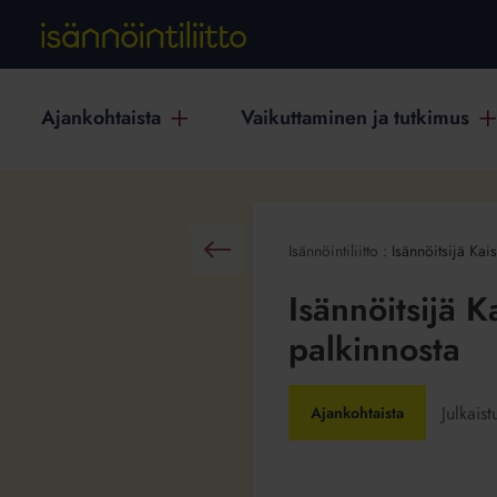
Ajankohtaista
Vaikuttaminen ja tutkimus
Isännöintiliitto
:
Isännöitsijä Kai
Takaisin
Isännöitsijä K
palkinnosta
Julkais
Ajankohtaista