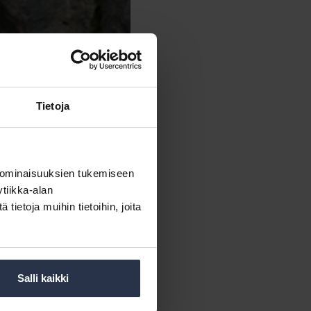
Tietoja
atén.
 ominaisuuksien tukemiseen
tiikka-alan
saattamisen kulmakivi.
ietoja muihin tietoihin, joita
eet ovat kestäneet
maan keskenään, myös
kiksi järjestämään talkoita.
Salli kaikki
hteidensa päättäjät