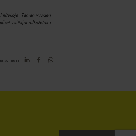
nnöintitekoja. Tämän vuoden
set voittajat julkistetaan
aa somessa