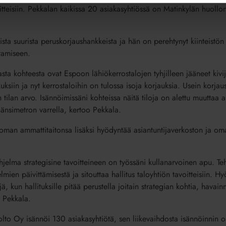
oitteisiin. Pekkalan kaikissa 20 asiakasyhtiössä on Matinkylän huoll
ta suurista peruskorjaushankkeista ja hän on perehtynyt kiinteistön e
tamiseen.
a kohteesta ovat Espoon lähiökerrostalojen tyhjilleen jääneet kivijal
uksiin ja nyt kerrostaloihin on tulossa isoja korjauksia. Usein korjau
n tilan arvo. Isännöimissäni kohteissa näitä tiloja on alettu muuttaa a
länsimetron varrella, kertoo Pekkala.
oman ammattitaitonsa lisäksi hyödyntää asiantuntijaverkoston ja om
elma strategisine tavoitteineen on työssäni kullanarvoinen apu. Teh
lmien päivittämisestä ja sitouttaa hallitus taloyhtiön tavoitteisiin. H
ä, kun hallituksille pitää perustella joitain strategian kohtia, havain
t Pekkala.
olto Oy isännöi 130 asiakasyhtiötä, sen liikevaihdosta isännöinnin