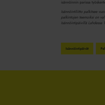
isännöinnin parissa työskent
Isännöintiliitto palkitsee vuo
palkintojen teemoiksi on vali
Isännöintipäivillä Lahdessa 
Isännöintipäivät
Pa