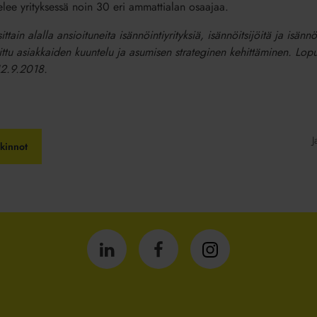
elee yrityksessä noin 30 eri ammattialan osaajaa.
sittain alalla ansioituneita isännöintiyrityksiä, isännöitsijöitä ja isä
ttu asiakkaiden kuuntelu ja asumisen strateginen kehittäminen. Lopulli
12.9.2018.
J
lkinnot
Isännöintiliitto
Isännöintiliitto
Isännöintiliitto
LinkedInissä
Facebookissa
Instagrammissa