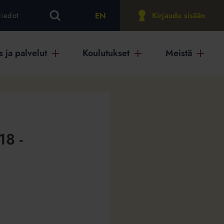
EN
tiedot
Kirjaudu sisään
 ja palvelut
Koulutukset
Meistä
18 -