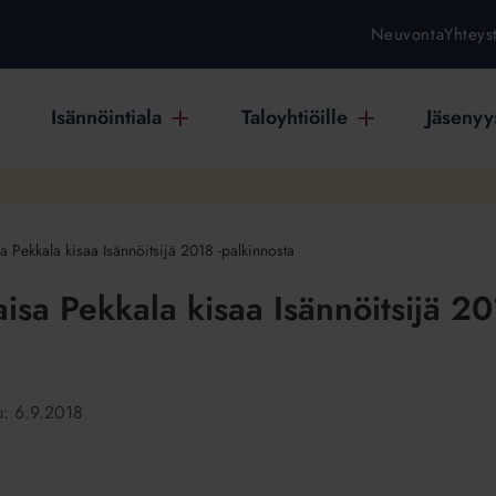
Neuvonta
Yhteys
Isännöintiala
Taloyhtiöille
Jäsenyys
sa Pekkala kisaa Isännöitsijä 2018 -palkinnosta
aisa Pekkala kisaa Isännöitsijä 20
tu:
6.9.2018