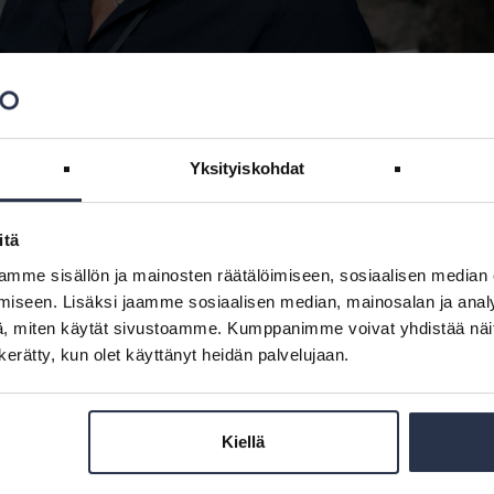
Yksityiskohdat
nöitsijä Kaisa Pekkala Asunto Oy Herttalaxin edessä Espoossa. Kuva: Anne V
itä
mme sisällön ja mainosten räätälöimiseen, sosiaalisen median
iseen. Lisäksi jaamme sosiaalisen median, mainosalan ja analy
yössä sujuva vuorovaikutus on isännöintityön ja hankkeiden loppuun
, miten käytät sivustoamme. Kumppanimme voivat yhdistää näitä t
ukaan tyytyväisiä isännöitsijäänsä ja Pekkalan pisimmät asiakassuht
n kerätty, kun olet käyttänyt heidän palvelujaan.
uoda taloon yhteisöllisyyttä, sillä kun ihmiset saadaan kommunikoi
lpottuu, kertoo Pekkala, joka mielellään kannustaa asiakkaita esimer
Kiellä
tehdä tulevaisuuden näkyväksi asiakkailleen ja luotsata isännöintiko