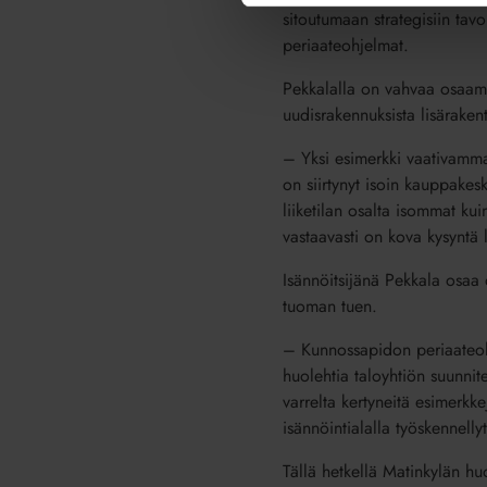
sitoutumaan strategisiin tav
periaateohjelmat.
Pekkalalla on vahvaa osaamis
uudisrakennuksista lisäraken
– Yksi esimerkki vaativammast
on siirtynyt isoin kauppakesk
liiketilan osalta isommat kui
vastaavasti on kova kysyntä 
Isännöitsijänä Pekkala osaa 
tuoman tuen.
– Kunnossapidon periaateohj
huolehtia taloyhtiön suunnite
varrelta kertyneitä esimerkkej
isännöintialalla työskennelly
Tällä hetkellä Matinkylän hu