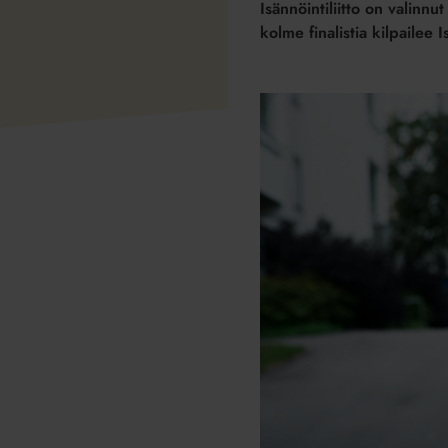
Isännöintiliitto on valinn
kolme finalistia kilpailee 