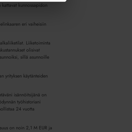
on kattavat kunnossapidon
linkaaren eri vaiheisiin
kaliiketilat. Liiketoiminta
skustannukset olisivat
sunnoiksi, sillä asunnoille
an yrityksen käytänteiden
täväni isännöitsijänä on
yödynnän työhistoriani
nollistaa 24 vuotta
 osuus on noin 2,1 M EUR ja