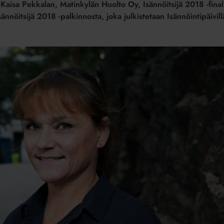
ut Kaisa Pekkalan, Matinkylän Huolto Oy, Isännöitsijä 2018 -fin
Isännöitsijä 2018 -palkinnosta, joka julkistetaan Isännöintipäivill