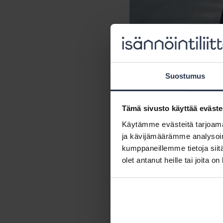
Suostumus
Isän
Tämä sivusto käyttää eväste
Käytämme evästeitä tarjoama
ja kävijämäärämme analysoim
Kaisa Pekkalalle isännöintit
kumppaneillemme tietoja siitä
Asiakkaat ovat mittauksien m
olet antanut heille tai joita o
parisenkymmentä vuotta.
– Isännöitsijän kannattaa l
varsinainen päätöksenteko he
Isännöitsijänä Pekkala osaa 