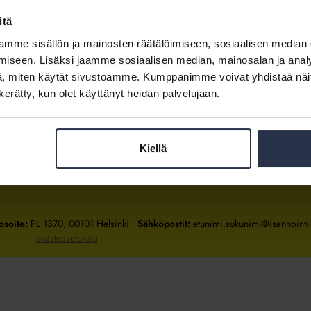
itä
mme sisällön ja mainosten räätälöimiseen, sosiaalisen median
Kirjaudu sisään
iseen. Lisäksi jaamme sosiaalisen median, mainosalan ja analy
, miten käytät sivustoamme. Kumppanimme voivat yhdistää näitä t
Tietoa jäsenyydestä
n kerätty, kun olet käyttänyt heidän palvelujaan.
Kiellä
Isännöintiliitto
Isännöintiliitto
Isännöintiliitto
LinkedInissä
Facebookissa
Instagrammissa
osoite:
PL 1370, 00101 Helsinki
Sähköpostit:
etunimi.sukunimi@isannointili
evästeasetuksia