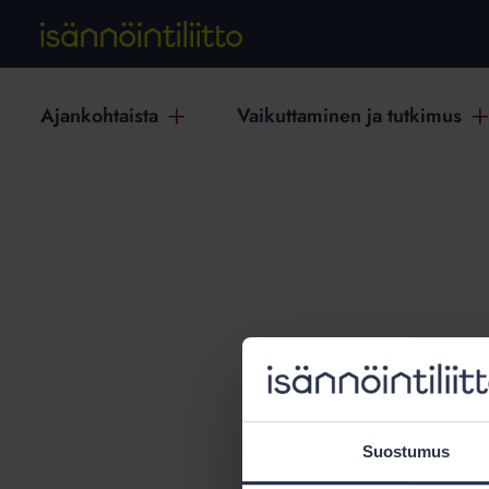
Ajankohtaista
Vaikuttaminen ja tutkimus
T
Suostumus