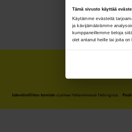
Tämä sivusto käyttää eväste
Käytämme evästeitä tarjoama
ja kävijämäärämme analysoim
kumppaneillemme tietoja siitä
olet antanut heille tai joita o
Isännöintiliiton toimisto
sijaitsee Hakaniemessä Helsingissä.
Posti