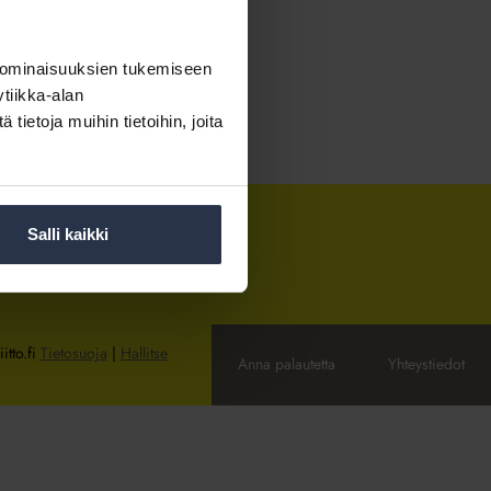
 ominaisuuksien tukemiseen
tiikka-alan
ietoja muihin tietoihin, joita
Salli kaikki
itto.fi
Tietosuoja
|
Hallitse
Anna palautetta
Yhteystiedot