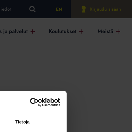
EN
tiedot
Kirjaudu sisään
 ja palvelut
Koulutukset
Meistä
on
Tietoja