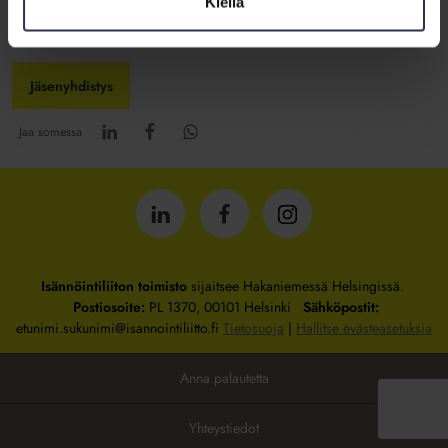
Kiellä
hairy.fi
Jäsenyhdistys
Jaa somessa
Isännöintiliitto
Isännöintiliitto
Isännöintiliitto
LinkedInissä
Facebookissa
Instagrammissa
Isännöintiliiton toimisto
sijaitsee Hakaniemessä Helsingissä.
Postiosoite:
PL 1370, 00101 Helsinki
Sähköpostit:
etunimi.sukunimi@isannointiliitto.fi
Tietosuoja
|
Hallitse evästeasetuksia
Anna palautetta
Yhteystiedot