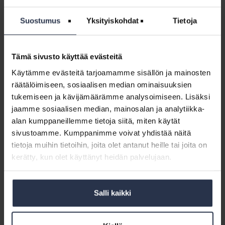
Yhteystiedot
Suostumus
Yksityiskohdat
Tietoja
Puheenjohtaja: Aleksi Puisto
p. 040 350 7937
aleksi.puisto@awisto.fi
Tämä sivusto käyttää evästeitä
Varapuheenjohtaja: Kari Lairila
Käytämme evästeitä tarjoamamme sisällön ja mainosten
kari.lairila@granlund.fi
räätälöimiseen, sosiaalisen median ominaisuuksien
tukemiseen ja kävijämäärämme analysoimiseen. Lisäksi
jaamme sosiaalisen median, mainosalan ja analytiikka-
Liity jäseneksi
alan kumppaneillemme tietoja siitä, miten käytät
sivustoamme. Kumppanimme voivat yhdistää näitä
Yhdistykseen liittymiseksi tulee täyttää jäsenhakemus. Jäseneksi voi
liittyä isännöitsijä, joka on toiminut alalla nuhteettomasti vähintään
tietoja muihin tietoihin, joita olet antanut heille tai joita on
kuusi kuukautta.
kerätty, kun olet käyttänyt heidän palvelujaan.
Yhdistyksen jäsenhakemus
Salli kaikki
Yhdistyksen sivut