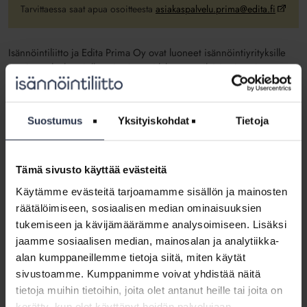
Tarvittaessa saat apua osoitteesta
asiakaspalvelu.prima@edita.fi
Isännöintiliitto ja Edita Prima Oy ovat luoneet isännöintiyrityksille
postituspalvelun, jolla voi sujuvasti lähettää erilaisia viestejä
taloyhtiöiden osakkaille tai asukkaille. Postituspalvelun kautta
lähetettävään yhtiökokousaineistoon voi liittää kannet, joissa on
isännöintiyrityksen logo ja vaikkapa kuva kyseisestä taloyhtiöstä.
Suostumus
Yksityiskohdat
Tietoja
Isännöintiliitto on luonut palveluun muutamat valmiit kannet, joita
isännöintiyritys voi myös halutessaan käyttää. Kansiin liitetään
taloyhtiökohtainen sisältö ja osoitteisto.
Tämä sivusto käyttää evästeitä
Käytämme evästeitä tarjoamamme sisällön ja mainosten
Edita tulostaa ja postittaa
räätälöimiseen, sosiaalisen median ominaisuuksien
tukemiseen ja kävijämäärämme analysoimiseen. Lisäksi
Edita Prima Oy huolehtii aineiston tulostamisesta ja postittamisesta.
jaamme sosiaalisen median, mainosalan ja analytiikka-
Palvelua suunnitellessa on kiinnitetty erityistä huomiota siihen, että
yhtiökokouskutsun pitää lähteä osakkaille viimeistään kahta viikkoa
alan kumppaneillemme tietoja siitä, miten käytät
ennen kokousta. Tämä vaatii isännöintiyrityksiltä ennakointia, sillä
sivustoamme. Kumppanimme voivat yhdistää näitä
tulostus vie muutaman työpäivän.
tietoja muihin tietoihin, joita olet antanut heille tai joita on
kerätty, kun olet käyttänyt heidän palvelujaan.