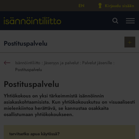
EN
Kirjaudu sisään
M
VA
Näytä
Postituspalvelu
alako
Isännöintiliitto
:
Jäsenyys ja palvelut
:
Palvelut jäsenille
:
sin
Postituspalvelu
Postituspalvelu
Yhtiökokous on yksi tärkeimmistä isännöinnin
asiakaskohtaamisista. Kun yhtiökokouskutsu on visuaalisesti
mielenkiintoa herättävä, se kannustaa osakkaita
osallistumaan yhtiökokoukseen.
tarvitsetko apua käytössä?