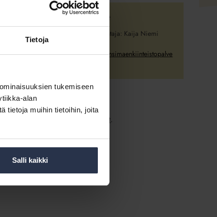
ensä
Yhteystiedot
Varapuheenjohtaja: Kaija Niemi
Tietoja
040 668 4654
uomen
kaija.niemi@lansimaenkiinteistopalve
lu.fi
 ominaisuuksien tukemiseen
tiikka-alan
ietoja muihin tietoihin, joita
ä.
Katso muut lähialueen yhdistykset
.
Salli kaikki