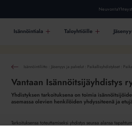
Neuvonta
Yhteys
Isännöintiala
Taloyhtiöille
Jäsenyys
Isännöintiliitto
:
Jäsenyys ja palvelut
:
Paikallisyhdistykset
:
Paika
akaisin
Vantaan Isännöitsijäyhdistys r
a
Yhdistyksen tarkoituksena on toimia isännöitsijöide
e"
asemassa olevien henkilöiden yhdyssiteenä ja etujä
Tarkoituksensa toteuttamiseksi yhdistys seuraa alansa tapahtum
än
sekä tarvittaessa tiedottaa jäsenistölleen ajankohtaisista asioi