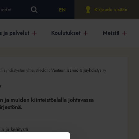
EN
tiedot
Kirjaudu sisään
 ja palvelut
Koulutukset
Meistä
llisyhdistysten yhteystiedot
:
Vantaan Isännöitsijäyhdistys ry
y
n ja muiden kiinteistöalalla johtavassa
rjestönä.
ia ja kehitystä
sta. Vantaan