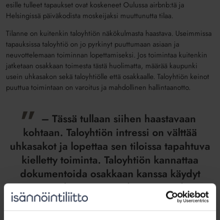
esille tulleet tapaukset ovat koskeneet Oulussa airbnb:tä ja
Helsingissä päiväkodista moskeijaksi muuttunutta tilaa.
Tilanne on kuitenkin taloyhtiön näkökulmasta haastava. Useimmissa
tapauksissa taloyhtiö on jo pyrkinyt puuttumaan asiaan ja
neuvottelemaan toiminnan lopettamiseksi. Jos toimintaa kuitenkin
jatketaan osakkaan toimesta tästä huolimatta, määrää kaupunki
usein uhkasakon sekä taloyhtiölle että osakkaalle. Taloyhtiön keinot
puuttua toimintaan on varoitus ja mahdollinen hallintaanotto.
– Tässä tullaan siihen haastavaan
kohtaan. Taloyhtiön intressi on välttää
uhkasakot ja lopettaa sen tiloissa tapahtuva
kielletty toiminta. Taloyhtiön kannattaa
dokumentoida osakkaan kanssa käydyt
neuvottelut toiminnan lopettamiseksi.
Taloyhtiön tulee omalla riskillään arvioida,
onko hallintaan otolle painavat perusteet