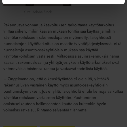
Kuva: Adobe Stock
Rakennusvalvonnan ja kaavoituksen tarkoittama käyttötarkoitus
viittaa siihen, mihin kaavan mukaan tonttia saa käyttää ja mihin
käyttötarkoitukseen rakennuslupa on myönnetty. Taloyhtiössä
huoneistojen käyttötarkoitus on määritelty yhtiöjärjestyksessä, eikä
huoneistoja asunto-osakeyhtiölain mukaan saa käyttää
käyttötarkoituksen vastaisesti. Valtaosassa asuinrakennuksia nämä
kaavan, rakennusluvan ja yhtiöjärjestyksen käyttötarkoitukset ovat
yhteneväisiä toistensa kanssa ja vastaavat todellista käyttöä.
– Ongelmana on, että oikeuskäytäntöä ei ole siitä, ylittääkö
rakennusluvan vastainen käyttö myös asunto-osakeyhtiölain
puuttumiskynnyksen. Jos ei ylitä, taloyhtiöllä ei ole keinoja vaikuttaa
käyttötarkoituksen vastaiseen käyttöön. Puuttuminen
omistusoikeuteen hallintaanoton kautta on kuitenkin hyvin
voimakas ratkaisu, Rintamo selventää tilannetta.