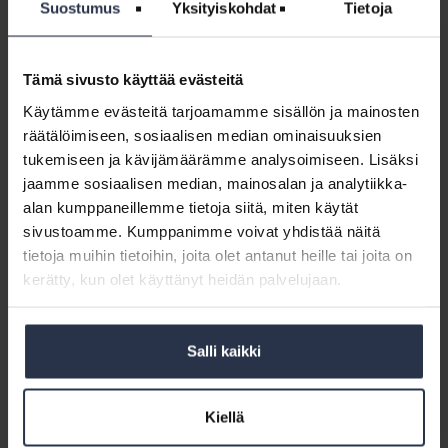
Suostumus
Yksityiskohdat
Tietoja
vaikkei toiminnasta syntyisi häiriötä, kertoo
lakiasiantuntija
Sara Rintamo
Isännöintiliitosta.
Tämä sivusto käyttää evästeitä
Käytämme evästeitä tarjoamamme sisällön ja mainosten
räätälöimiseen, sosiaalisen median ominaisuuksien
– Tässä tullaan siihen haastavaan kohtaan. Taloyhtiön intressi on
tukemiseen ja kävijämäärämme analysoimiseen. Lisäksi
välttää uhkasakot ja lopettaa sen tiloissa tapahtuva kielletty toiminta.
jaamme sosiaalisen median, mainosalan ja analytiikka-
Taloyhtiön kannattaa dokumentoida osakkaan kanssa käydyt
neuvottelut toiminnan lopettamiseksi. Taloyhtiön tulee omalla
alan kumppaneillemme tietoja siitä, miten käytät
riskillään arvioida, onko hallintaan otolle painavat perusteet vaikkei
sivustoamme. Kumppanimme voivat yhdistää näitä
toiminnasta syntyisi häiriötä, kertoo lakiasiantuntija
Sara Rintamo
tietoja muihin tietoihin, joita olet antanut heille tai joita on
Isännöintiliitosta.
kerätty, kun olet käyttänyt heidän palvelujaan.
Salli kaikki
Kiellä