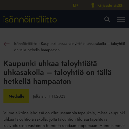
EN
Kirjaudu sisään
M
VA
Isännöintiliitto
:
Kaupunki uhkaa taloyhtiötä uhkasakolla – taloyhtiö
sin
on tällä hetkellä hampaaton
Kaupunki uhkaa taloyhtiötä
uhkasakolla – taloyhtiö on tällä
hetkellä hampaaton
Medialle
Julkaistu:
1.11.2023
Viime aikoina lehdissä on ollut useampia tapauksia, missä kaupunki
uhkaa taloyhtiötä sakolla, jotta taloyhtiön tiloissa tapahtuva
kaavoituksen vastainen toiminta saadaan loppumaan. Viimeisimmät