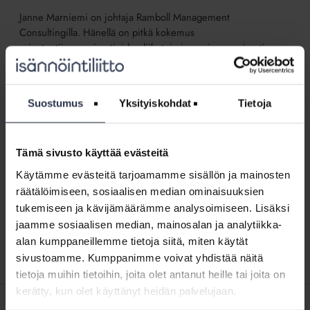
Janne Marniemi on johtaja Ramboll Management
Consultingilla. Hänellä on pitkä kokemus
asiantuntijaorganisaatioiden liiketoiminnan ja organisaation
sisäisten prosessien, johtamisen sekä toimintakulttuurin
kehittämistyöstä.
Suostumus
Yksityiskohdat
Tietoja
Näytä aakkosjärjestyksessä
↓
Minä
isännöintialan
Tämä sivusto käyttää evästeitä
Minä isännöintialan tulevaisuuden tekijänä?
tulevaisuuden
Käytämme evästeitä tarjoamamme sisällön ja mainosten
BLOGI
10.8.2018
tekijänä?
räätälöimiseen, sosiaalisen median ominaisuuksien
Muutos sitä, muutos tätä, muutos tuota… Erilaisista
muutoksista ja niiden vaikutuksista eri
tukemiseen ja kävijämäärämme analysoimiseen. Lisäksi
liiketoimintasektoreille on viime aikoina puhuttu niin
jaamme sosiaalisen median, mainosalan ja analytiikka-
paljon, että sana muutos aiheuttaa jo itsessään...
alan kumppaneillemme tietoja siitä, miten käytät
sivustoamme. Kumppanimme voivat yhdistää näitä
tietoja muihin tietoihin, joita olet antanut heille tai joita on
kerätty, kun olet käyttänyt heidän palvelujaan.