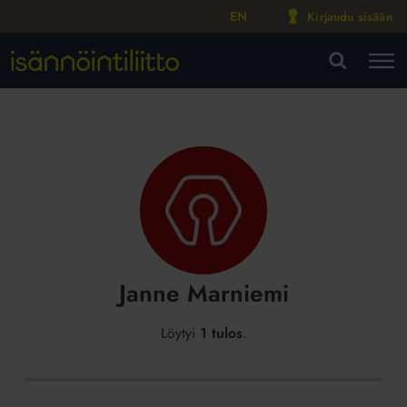
EN
Kirjaudu sisään
M
VA
Janne Marniemi
Löytyi
1 tulos
.