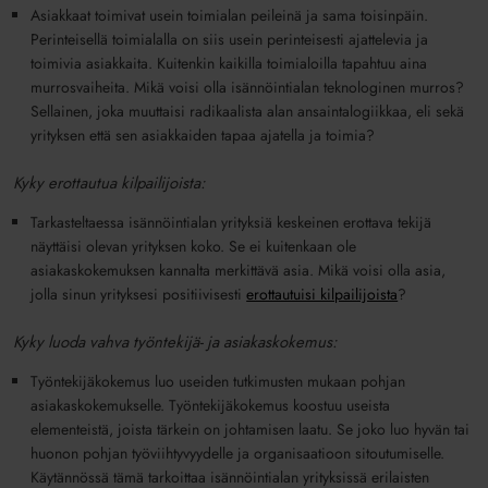
Asiakkaat toimivat usein toimialan peileinä ja sama toisinpäin.
Perinteisellä toimialalla on siis usein perinteisesti ajattelevia ja
toimivia asiakkaita. Kuitenkin kaikilla toimialoilla tapahtuu aina
murrosvaiheita. Mikä voisi olla isännöintialan teknologinen murros?
Sellainen, joka muuttaisi radikaalista alan ansaintalogiikkaa, eli sekä
yrityksen että sen asiakkaiden tapaa ajatella ja toimia?
Kyky erottautua kilpailijoista:
Tarkasteltaessa isännöintialan yrityksiä keskeinen erottava tekijä
näyttäisi olevan yrityksen koko. Se ei kuitenkaan ole
asiakaskokemuksen kannalta merkittävä asia. Mikä voisi olla asia,
jolla sinun yrityksesi positiivisesti
erottautuisi kilpailijoista
?
Kyky luoda vahva työntekijä- ja asiakaskokemus:
Työntekijäkokemus luo useiden tutkimusten mukaan pohjan
asiakaskokemukselle. Työntekijäkokemus koostuu useista
elementeistä, joista tärkein on johtamisen laatu. Se joko luo hyvän tai
huonon pohjan työviihtyvyydelle ja organisaatioon sitoutumiselle.
Käytännössä tämä tarkoittaa isännöintialan yrityksissä erilaisten