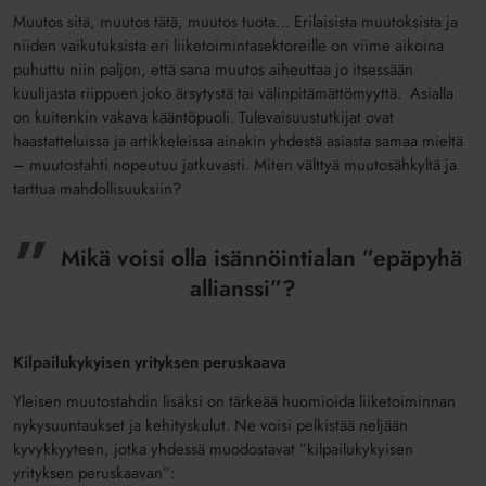
Muutos sitä, muutos tätä, muutos tuota… Erilaisista muutoksista ja
niiden vaikutuksista eri liiketoimintasektoreille on viime aikoina
puhuttu niin paljon, että sana muutos aiheuttaa jo itsessään
kuulijasta riippuen joko ärsytystä tai välinpitämättömyyttä. Asialla
on kuitenkin vakava kääntöpuoli. Tulevaisuustutkijat ovat
haastatteluissa ja artikkeleissa ainakin yhdestä asiasta samaa mieltä
– muutostahti nopeutuu jatkuvasti. Miten välttyä muutosähkyltä ja
tarttua mahdollisuuksiin?
Mikä voisi olla isännöintialan ”epäpyhä
allianssi”?
Kilpailukykyisen yrityksen peruskaava
Yleisen muutostahdin lisäksi on tärkeää huomioida liiketoiminnan
nykysuuntaukset ja kehityskulut. Ne voisi pelkistää neljään
kyvykkyyteen, jotka yhdessä muodostavat ”kilpailukykyisen
yrityksen peruskaavan”: