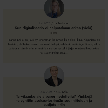
Kun
digitalisaatio
ei
7.4.2026
/
Ira Tenhunen
helpotakaan
Kun digitalisaatio ei helpotakaan arkea (vielä)
arkea
BLOGI
(vielä)
Isännöinnillä on juuri nyt enemmän hommaa kuin ehkä ikinä. Käynnissä on
kevään yhtiökokouskausi, huoneistotietojärjestelmän määräajat lähestyvät ja
valtaosa isännöinnin ammattilaisista on keskellä järjestelmänvaihtourakkaa
tai suunnittelemassa...
Tarvitaanko
vielä
paperitiedotteita?
5.5.2026
/
Kirsi Salo
Vinkkejä
Tarvitaanko vielä paperitiedotteita? Vinkkejä
taloyhtiön asukasviestinnän suunnitteluun ja
taloyhtiön
budjetointiin
asukasviestinnän