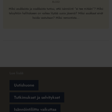
BLOGI
suunnitteluun
ja
Miksi asukkaista ja osakkaista tuntuu, että isännöinti ”ei tee mitään”? Miksi
taloyhtiön hallitukseen on vaikea löytää uusia jäseniä? Miksi asukkaat eivät
budjetointiin
hoida vastuitaan? Miksi remontista...
Lue lisää
Uutishuone
Tutkimukset ja selvitykset
Isännöintiliitto vaikuttaa