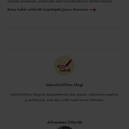
sisäisten prosessien, johtamisen sekä toimintakulttuurin kehittämistyöstä.
Katso kaikki artikkelit kirjoittajalta Janne Marniemi
Isännöintiliiton blogi
Isännöintiliiton blogissa keskustelemme alan arjesta, ratkomme ongelmia
ja pohdimme, mitä alan uudet tuulet tuovat tullessaan.
Aiheeseen liittyvää