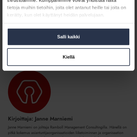
-koulutuksessa sekä Isännöintiliiton uudessa
Minä muutoksen
tietoja muihin tietoihin, joita olet antanut heille tai joita on
johtajana
-valmennusohjelmassa. Tule mukaan!
kerätty, kun olet käyttänyt heidän palvelujaan.
Johtaminen
Kehittäminen
Koulutus
Salli kaikki
Jaa somessa
Kiellä
Kirjoittaja: Janne Marniemi
Janne Marniemi on johtaja Ramboll Management Consultingilla. Hänellä on
pitkä kokemus asiantuntijaorganisaatioiden liiketoiminnan ja organisaation