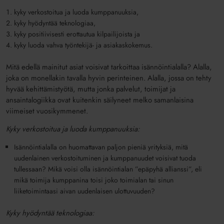
kyky verkostoitua ja luoda kumppanuuksia,
kyky hyödyntää teknologiaa,
kyky positiivisesti erottautua kilpailijoista ja
kyky luoda vahva työntekijä- ja asiakaskokemus.
Mitä edellä mainitut asiat voisivat tarkoittaa isännöintialalla? Alalla,
joka on monellakin tavalla hyvin perinteinen. Alalla, jossa on tehty
hyvää kehittämistyötä, mutta jonka palvelut, toimijat ja
ansaintalogiikka ovat kuitenkin säilyneet melko samanlaisina
viimeiset vuosikymmenet.
Kyky verkostoitua ja luoda kumppanuuksia:
Isännöintialalla on huomattavan paljon pieniä yrityksiä, mitä
uudenlainen verkostoituminen ja kumppanuudet voisivat tuoda
tullessaan? Mikä voisi olla isännöintialan ”epäpyhä allianssi”, eli
mikä toimija kumppanina toisi joko toimialan tai sinun
liiketoimintaasi aivan uudenlaisen ulottuvuuden?
Kyky hyödyntää teknologiaa: