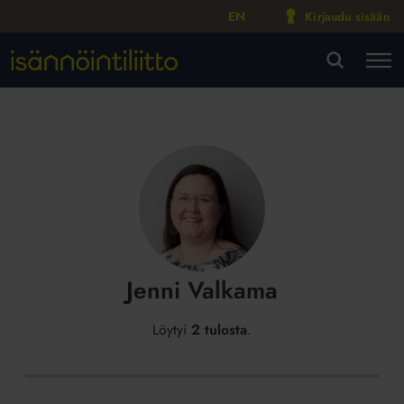
EN
Kirjaudu sisään
M
VA
Jenni Valkama
Löytyi
2 tulosta
.