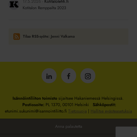
17.5.2026
Kotitalolehti.fi
Kotitalon Remppailta 2023
Tilaa RSS-syöte: Jenni Valkama
Isännöintiliitto
Isännöintiliitto
Isännöintiliitto
LinkedInissä
Facebookissa
Instagrammissa
Isännöintiliiton toimisto
sijaitsee Hakaniemessä Helsingissä.
Postiosoite:
PL 1370, 00101 Helsinki
Sähköpostit:
etunimi.sukunimi@isannointiliitto.fi
Tietosuoja
|
Hallitse evästeasetuksia
Anna palautetta