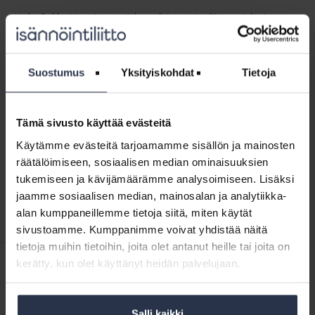
Juha-Pekka Manninen työskenteli Isännöintiliitossa johtajana
huhtikuuhun 2019.
Näytä aakkosjärjestyksessä
↓
Suostumus
Yksityiskohdat
Tietoja
Johda
prosesseja,
Johda prosesseja, niin johdat ihmisiä
niin
Tämä sivusto käyttää evästeitä
BLOGI
15.8.2018
johdat
Käytämme evästeitä tarjoamamme sisällön ja mainosten
Isännöintialalla toimii paljon yrityksiä, joissa yhteisten
ihmisiä
räätälöimiseen, sosiaalisen median ominaisuuksien
prosessien ja toimintamallien määrittely on kesken tai
tekemättä. Toisin sanoen yrityksen työntekijät saattavat
tukemiseen ja kävijämäärämme analysoimiseen. Lisäksi
tehdä samaa työtä eri tavoin ja...
jaamme sosiaalisen median, mainosalan ja analytiikka-
alan kumppaneillemme tietoja siitä, miten käytät
sivustoamme. Kumppanimme voivat yhdistää näitä
tietoja muihin tietoihin, joita olet antanut heille tai joita on
kerätty, kun olet käyttänyt heidän palvelujaan.
SISÄLTÖJÄ ISÄNNÖINTILIITON MEDIOISTA
9.6.2026
Kotitalolehti.fi
Kuinka lieventää muutosvastarintaa taloyhtiössä?
Salli kaikki