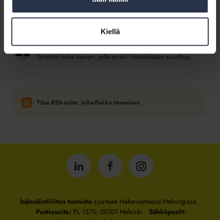
7.6.2026
Kotitalolehti.fi
Asukaskyselyllä asukkaiden tahto selville
Kiellä
12.5.2026
Kotitalolehti.fi
Taloyhtiö keksi keinon, jolla se teki liiketiloistaan suosittuja
Tilaa RSS-syöte: Juha-Pekka Manninen
Isännöintiliitto
Isännöintiliitto
Isännöintiliitto
LinkedInissä
Facebookissa
Instagrammissa
Isännöintiliiton toimisto
sijaitsee Hakaniemessä Helsingissä.
Postiosoite:
PL 1370, 00101 Helsinki
Sähköpostit: