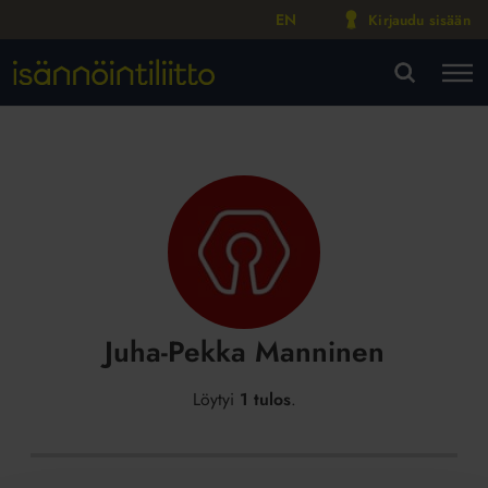
EN
Kirjaudu sisään
M
VA
Juha-Pekka Manninen
Löytyi
1 tulos
.