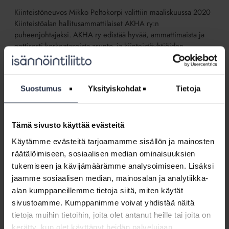
Kiinteistöneuvos Mikko Peltokorpi valittiin maaliskuussa 2020
Kiinteistöalan hallitusammattilaiset AKHA ry:n
puheenjohtajaksi. AKHA ry edistää hyvää, ammattimaista ja
eettisesti korkeatasoista asunto- ja kiinteistöyhtiöiden
hallitustyöskentelyä. Tätä ennen Peltokorpi toimi
eläköitymiseensä asti Matinkylän Huolto Oy:n
toimitusjohtajana.
Suostumus
Yksityiskohdat
Tietoja
Näytä aakkosjärjestyksessä
↓
Isännöinti,
Tämä sivusto käyttää evästeitä
mitä
Isännöinti, mitä se oli ennen ja mitä se on
Käytämme evästeitä tarjoamamme sisällön ja mainosten
se
nyt?
räätälöimiseen, sosiaalisen median ominaisuuksien
oli
BLOGI
4.5.2020
tukemiseen ja kävijämäärämme analysoimiseen. Lisäksi
ennen
Onko isännöinnissä mikään muuttunut sitten 1980-luvun?
jaamme sosiaalisen median, mainosalan ja analytiikka-
ja
Parhaiten se selviää pohtimalla asukkaiden, osakkaiden,
mitä
alan kumppaneillemme tietoja siitä, miten käytät
kiinteistöjen ja muun elinympäristön sekä yhteiskunnan
se
sivustoamme. Kumppanimme voivat yhdistää näitä
muutosten suoria vaikutuksia isännöintityöhön.
on
tietoja muihin tietoihin, joita olet antanut heille tai joita on
nyt?
kerätty, kun olet käyttänyt heidän palvelujaan.