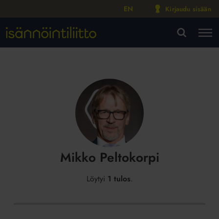
EN
Kirjaudu sisään
M
VA
Mikko Peltokorpi
Löytyi
1 tulos
.