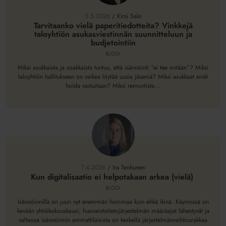
vielä
paperitiedotteita?
5.5.2026
/
Kirsi Salo
Vinkkejä
Tarvitaanko vielä paperitiedotteita? Vinkkejä
taloyhtiön asukasviestinnän suunnitteluun ja
taloyhtiön
budjetointiin
asukasviestinnän
BLOGI
suunnitteluun
ja
Miksi asukkaista ja osakkaista tuntuu, että isännöinti ”ei tee mitään”? Miksi
taloyhtiön hallitukseen on vaikea löytää uusia jäseniä? Miksi asukkaat eivät
budjetointiin
hoida vastuitaan? Miksi remontista...
Kun
digitalisaatio
ei
7.4.2026
/
Ira Tenhunen
helpotakaan
Kun digitalisaatio ei helpotakaan arkea (vielä)
arkea
BLOGI
(vielä)
Isännöinnillä on juuri nyt enemmän hommaa kuin ehkä ikinä. Käynnissä on
kevään yhtiökokouskausi, huoneistotietojärjestelmän määräajat lähestyvät ja
valtaosa isännöinnin ammattilaisista on keskellä järjestelmänvaihtourakkaa