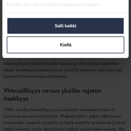
kerätty, kun olet käyttänyt heidän palvelujaan.
Pikkuasiat
versus
isot asiat
Muistan käyneeni jossain hallituksessa 1980
–
luvulla aikaa vievän
keskustelun siitä, että minkälaiset löylykauhat hankitaan taloyhtiön
Salli kaikki
saunoihin.
Tänä päivänä saunat ovat pääosin pois käytöstä ja
tuollaiset varusteet ja isommatkin
hankinnat
isännöitsijä vain hoitaa
ilman keskusteluita. Tilalle ovat tulleet
kiinteistöjen ikääntymisen
Kiellä
myötä
isojen korjausten hankevalmistelut ja itse toteutukset
.
U
u
disrakentamisessa taas taistellaan takuuaja
n väännöt
rakennuttajien/urakoitsijoiden kanssa ja siinä ohessa opetetaan
taloon
muut
t
aneita uusavuttomia yksilöitä asumisen
perusasioissa
asuntoyhtiömuotoisessa kohteessa.
Yhteisöllisyys
versus
yksilön rajaton
itsekkyys
1980
–
luvulla
yhteisöllisyys ja asukkaiden kanssakäyminen oli
luontevaa ja vuorovaikutteista.
Yhdessä tehtiin paljon talkoissa ja
muutoinkin naapurit tunnettiin ja heitä autettiin tarvittaessa
ja
tämä
kaik
k
i heijastui myös isännöitsijän työhön
pos
i
tiivisena asiana
.
Nyt