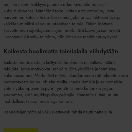
on
liian usein
itsekky
y
s ja oman
edun tavoittelu noussut
kukoistukseensa.
Isännöinti toimii sitten erotuomarina
, josta
harvemmin kiitosta tulee, k
oska
aina joku ei saa tahtoaan läpi ja
kaikkien mieliksi ei voi
muutoinkaan toimia.
Tähän lisättynä
kasvottomien
sijoittajaomistajien merkittävä kasvu
ja sen myötä
lisääntynyt Air
bnb
–
toiminta, niin johan on markkinat pystyssä
.
Kaikesta huolimatta
toimialalla viihdytään
Kaikista muutoksista ja lisätyöstä huolimatta on valtava määrä
tekijöitä, jo
tka motivoivat isännöitsijöitä yksilöinä ja toimialaa
kokonaisuutena.
Merki
t
tävä määrä
taloudenpidon
rutiiniluonteisesta
numerotyöstä hoituu ohjelmistoilla.
Ihania ihmisiä ja erinomaisia
yhteistyökumppaneita
pyörii ympärillämme kuitenkin paljon
enemmän, kuin
myrkkypullan
paistajia.
Haasteita riittää, mutta
mahdollisuuksia
on
myös
rajattomasti.
Isännöitsijän työtä ei voi uskottavasti tehdä nauttimatta siitä.