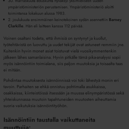
30. marraskuuta
e
duskunta hyväksyi yksimielisesti uuden
ympäristöministeriön
perustamisen. Ympäristöministeriö aloitti
toimintansa lokakuun alussa
1983
.
2. joulukuuta
e
nsimmäinen keinotekoinen sydän asennettiin
Barney
Clarkille
. Hän eli laitteen kanssa 112 päivää.
Voinen osaltani todeta, että ihmisiä on syntynyt ja kuollut,
työtehtävistä on luovuttu ja uudet tekijät ovat astuneet remmiin jne.
Kuitenkin hyvin monet asiat toistuvat vielä vuosikymmentenkin
jälkeen lähes samanlaisina. Hyvin pitkälle tämä pika-analyysi sopii
myös isännöintiin toimialana
, siis paljon muutoksia ja toisaalta taas
ei mitään.
Pohdintaa muutoksesta isännöinnissä voi toki lähestyä monin
eri
tavoin
.
P
arhaiten se ehkä onnistuu pohtimalla
asukkaissa,
osakkaissa, kiinteistö
i
ss
ä
itsessään ja muussa
elinympäristössä sekä
yhteiskunnassa muutoin tapahtuneiden
muutosten
aiheuttamia
suoria
vaikutuksia
isännöintityöhön
.
Isännöintiin taustalla vaikuttaneita
muuttujia: