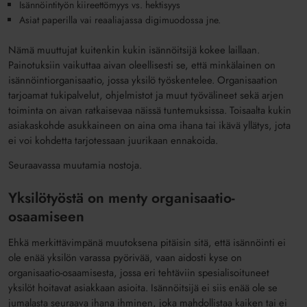
Isännöintityön
kiireettömyys vs. hektisyys
Asiat paperilla vai reaaliajassa digimuodossa
jne.
Nämä muuttujat kuitenkin
kukin
isännöitsijä kokee laillaan
.
P
ainotuksiin
vaikutta
a
aivan olee
l
lisesti se, että minkälainen
on
isännöintiorganisaatio, jossa yksilö työskentelee.
Organisaation
tarjoamat tukipalvelut, ohjelmistot ja muut työvälineet sekä arjen
toiminta on aivan ratkaisevaa näissä tuntemuksissa.
Toisaalta
kukin
asiak
a
skohde
asukkaineen on aina om
a ihana tai ikävä yllätys, jota
ei voi kohdetta tarjotessaan juurikaan ennakoida.
Seuraavassa muutamia nostoja.
Yksilötyöstä on menty organisaatio-
osaamiseen
Ehkä merkittävimpänä muutoksena pitäisin sitä, että isännöinti ei
ol
e enää yksilön
varassa pyörivää, vaan aidosti kyse on
organisaatio-osaamisesta, jossa eri tehtäviin spesialisoituneet
yksilöt hoitavat asiakkaan asioita.
Isännöitsijä ei siis enää ole se
jumalasta seuraava ihana ihminen, joka mahdollistaa kaiken
tai
ei