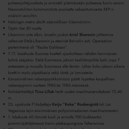
puheenjohtajuudesta
ja
arvosteli pitämässään puheessa kovin sanoin
Neuvostoliiton kommunistista puoluetta
sekaantumisesta SKP:n
sisäisiin asioihin.
Helsingin
metro
aloitti säännöllisen liikennöinnin.
Täytin itse 30 vuotta.
Libanonin sota
alkoi
,
Israelin
joukot
Ariel Sharonin
johtamina
valtasivat
Etelä-Libanonin
ja etenivät
Beirutiin
asti. Operaation
peitenimenä oli ”
Rauha Galileaan
”.
7.-11. kesäkuuta Suomea koetteli ajankohtaan nähden harvinaisen
kylmä sääjakso. Etelä-Suomessa jakson keskilämpötila laski jopa 7
asteeseen ja muualla Suomessa alle tämän. Lähes koko jakson aikana
koettiin myös yöpakkasia sekä räntä- ja lumisateita.
Kansainvälinen valaanpyyntikomissio päätti lopettaa kaupallisen
valaanpyynnin
vuoteen
1985
tai
1986
mennessä.
Keihäänheittäjä
Tiina Lillak
heitti uuden maailmanennätyksen 72,40
m.
25. syyskuuta
F1-kuljettaja
Keijo ”Keke”
Rosbergistä
tuli
Las
Vegasissa
lajin ensimmäinen pohjoismaalainen maailmanmestari.
1. lokakuuta 60 ihmistä kuoli ja arviolta 700 loukkaantui
pommiräjähdyksessä Iranin pääkaupungissa
Teheranissa
.