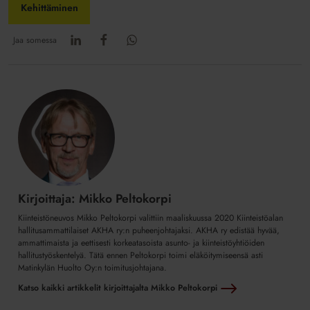
Kehittäminen
Jaa somessa
Kirjoittaja: Mikko Peltokorpi
Kiinteistöneuvos Mikko Peltokorpi valittiin maaliskuussa 2020 Kiinteistöalan
hallitusammattilaiset AKHA ry:n puheenjohtajaksi. AKHA ry edistää hyvää,
ammattimaista ja eettisesti korkeatasoista asunto- ja kiinteistöyhtiöiden
hallitustyöskentelyä. Tätä ennen Peltokorpi toimi eläköitymiseensä asti
Matinkylän Huolto Oy:n toimitusjohtajana.
Katso kaikki artikkelit kirjoittajalta Mikko Peltokorpi