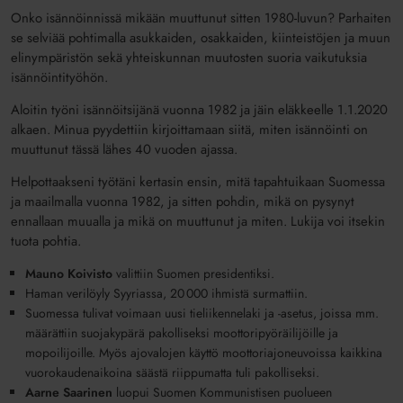
Onko isännöinnissä mikään muuttunut sitten 1980-luvun? Parhaiten
se selviää pohtimalla asukkaiden, osakkaiden, kiinteistöjen ja muun
elinympäristön sekä yhteiskunnan muutosten suoria vaikutuksia
isännöintityöhön.
Aloitin työni isännöitsijänä vuonna 1982 ja jäin
eläkkeelle 1.1.2020
alkaen. Minua pyydettiin kirjoittamaan siitä, miten isännöinti on
muuttunut tässä lähes 40 vuoden ajassa.
Helpottaakseni työtäni kertasin ensin, mitä tapahtuikaan Suomessa
ja maailmalla vuonna 1982, ja sitten
pohdin,
mikä on pysynyt
ennallaan muualla ja mikä on muuttunut ja miten. Lukija voi itse
kin
tuota pohtia
.
Mauno Koivisto
valittiin
Suomen
presidentiksi.
Haman verilöyly
Syyriassa
, 20 000 ihmistä surmattiin.
Suomessa tulivat voimaan uusi
tieliikennelaki
ja -asetus, joissa mm.
määrättiin suojakypärä pakolliseksi moottoripyöräilijöille ja
mopoilijoille. Myös ajovalojen käyttö
moottoriajoneuvoissa
kaikkina
vuorokaudenaikoina säästä riippumatta tuli pakolliseksi.
Aarne Saarinen
luopui
Suomen Kommunistisen puolueen