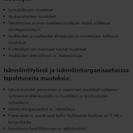
Lainsäädännön muutokset
Asukasrakenteen muutokset
Taloyhtiöissä asuvien osakkeenomistajien määrä suhteessa
sijoittajaomistajiin
Asukkai
den ja osakkaiden
elintapojen
ja omistamisen kulttuurin
muutokset
Kiinteistöjen iän
mukana
a
n tuomat muutokset
Asukkaiden yhteisöllisyys vs. itsekeskeisyys
Isännöintityössä ja isännöintiorganisaatioissa
tapahtuneita muutoksia:
Isännöitsijöiden persoonien ja osaamisen muutokset suhteessa
syntyneisiin yhteiskunnallisiin muuto
ksiin
ja lainmuutosten
vaikutuksiin
Isännöintiorganisaatiot vs. isännöitsijä
Pienet asiat vs
.
suuret asiat
tyyliin löylykauhan hankinta vai 2 M
€
:n
korjaushanke
Isännöinnin henkilöityminen vs.
etäisännöinti