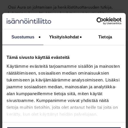
Ossi Aura on johtamisen ja henkilöstötuottavuuden tutkija,
kehittäjä ja konsultti. Hän on kouluttajana Isännöintiliiton
Lisävirtaa johtamiseen -tilaisuudessa 25.10.2017
Näytä aikajärjestyksessä
↓
Suostumus
Yksityiskohdat
Tietoja
Isännöintiala
elää
Isännöintiala elää henkilöstötuottavuudesta
henkilöstötuottavuudesta
Tämä sivusto käyttää evästeitä
BLOGI
22.9.2017
Käytämme evästeitä tarjoamamme sisällön ja mainosten
Johtaminen ja johtajuus ovat ilmiöitä, jotka suomen
kielessä kuvataan usein sanan ”johtaminen” avulla.
räätälöimiseen, sosiaalisen median ominaisuuksien
Englanniksi asiat eriytetään selkeästi ”management” ja
tukemiseen ja kävijämäärämme analysoimiseen. Lisäksi
”leadership” sanojen kautta. Kun keskusteluun liitetään...
jaamme sosiaalisen median, mainosalan ja analytiikka-
alan kumppaneillemme tietoja siitä, miten käytät
sivustoamme. Kumppanimme voivat yhdistää näitä
tietoja muihin tietoihin, joita olet antanut heille tai joita on
kerätty, kun olet käyttänyt heidän palvelujaan.
SISÄLTÖJÄ ISÄNNÖINTILIITON MEDIOISTA
14.5.2026
Kotitalolehti.fi