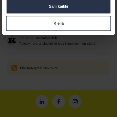
Pieni taloyhtiö keksi nykyaikaisen tavan nostattaa yhteishenkeä
– naapureiden chatissa tavara liikkuu ja lenkille löytää aina
Salli kaikki
seuraa
13.5.2026
Kotitalolehti.fi
Kiellä
Ikää karttuu, oletko valmis?
7.5.2026
Kotitalolehti.fi
Tekoälyn avulla taloyhtiölle jopa kymppitonnien säästöt
Tilaa RSS-syöte: Ossi Aura
Isännöintiliitto
Isännöintiliitto
Isännöintiliitto
LinkedInissä
Facebookissa
Instagrammissa