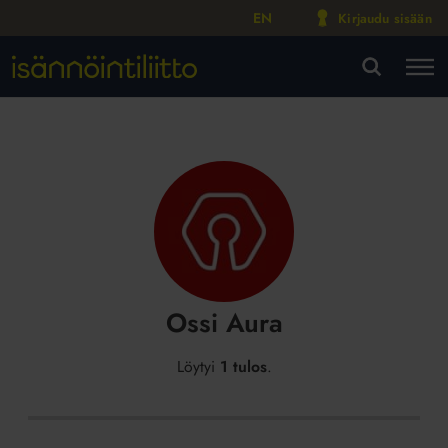
EN
Kirjaudu sisään
M
VA
Ossi Aura
Löytyi
1 tulos
.