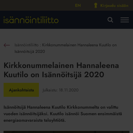
EN
Kirjaudu sisään
M
VA
Isännöintiliitto
:
Kirkkonummelainen Hannaleena Kuutilo on
sin
Isännöitsijä 2020
Kirkkonummelainen Hannaleena
Kuutilo on Isännöitsijä 2020
Ajankohtaista
Julkaistu:
18.11.2020
Isännöitsijä Hannaleena Kuutilo Kirkkonummelta on valittu
vuoden isännöitsijäksi. Kuutilo isännöi Suomen ensimmäistä
energiaomavaraista taloyhtiötä.