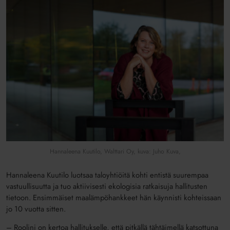
Hannaleena Kuutilo, Walttari Oy, kuva: Juho Kuva,
Hannaleena Kuutilo luotsaa taloyhtiöitä kohti entistä suurempaa
vastuullisuutta ja tuo aktiivisesti ekologisia ratkaisuja hallitusten
tietoon. Ensimmäiset maalämpöhankkeet hän käynnisti kohteissaan
jo 10 vuotta sitten.
– Roolini on kertoa hallitukselle, että pitkällä tähtäimellä katsottuna