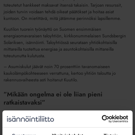
toteutetut hankkeet maksavat itsensä takaisin. Tarjoan resurssit,
joiden turvin voidaan tehdä oikeat päätökset ja hoitaa asiat
kuntoon. On mietittävä, mitä jätämme perinnöksi lapsillemme.
Kuutilon tuorein työnäyttö on Suomen ensimmäisen
energiaomavaraisen taloyhtiön, kirkkonummelaisen Sundsbergin
Solariksen, isännöinti. Taloyhtiössä seurataan yhtiökohtaisilla
mittareilla tuotettua energiaa ja asuntokohtaisilla mittareilla
toteutunutta kulutusta.
– Asumiskulut jäävät noin 70 prosenttiin tavanomaiseen
kaukolämpökohteeseen verrattuna, kertoo yhtiön taloutta jo
rakennusvaiheesta asti hoitanut Kuutilo.
”Mikään ongelma ei ole liian pieni
ratkaistavaksi”
Kuutilo haluaa isännöitsijänä olla asiakkaan kohdattavissa ja
huomioida erilaiset osakkaat asuntosijoittajia myöten. Hän
hyödyntää aktiivisesti uusia viestintäkanavia, kuten Facebook-liveä,
jossa asiakas saa isännöitsijältä reaaliaikaiset vastaukset asumisen