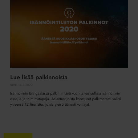
palkinnoista
Lue lisää palkinnoista
SIVU
14.3.2022
Isännöinnin tähtigaalassa palkittiin tänä vuonna vastuullisia isännöinnin
osaajia ja toimintatapoja. Asiantuntijoista koostunut palkintoraati valitsi
yhteensä 12 finalistia, joista yleisö äänesti voittajat.