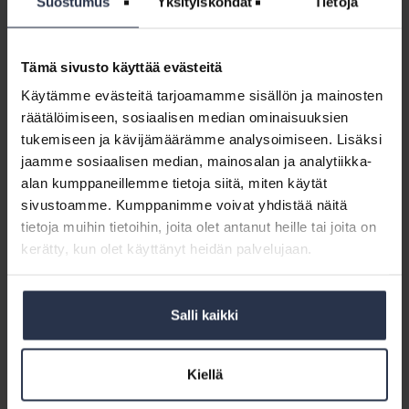
Suostumus
Yksityiskohdat
Tietoja
pulmiin. Kuutilon mukaan mikään asiakkaan ongelma ei ole liian
pieni ratkaistavaksi.
Tämä sivusto käyttää evästeitä
– Työntekijämme, asiakkaamme ja urakoitsijamme ovat kaikki yhtä
lailla asiakkaitani. Palvelen kaikkia vastuullisesti.
Käytämme evästeitä tarjoamamme sisällön ja mainosten
räätälöimiseen, sosiaalisen median ominaisuuksien
Hannaleena Kuutilo on toinen kirkkonummelaisen
tukemiseen ja kävijämäärämme analysoimiseen. Lisäksi
isännöintitoimisto Walttari Oy:n perustajista. Hän johtaa yritystään,
jaamme sosiaalisen median, mainosalan ja analytiikka-
toimii esihenkilönä työntekijöilleen ja isännöitsijänä
asiakasyhtiöilleen pääkaupunkiseudulla.
alan kumppaneillemme tietoja siitä, miten käytät
sivustoamme. Kumppanimme voivat yhdistää näitä
Isännöintiliitto palkitsee vuosittain alan osaajia. Tänä vuonna
tietoja muihin tietoihin, joita olet antanut heille tai joita on
palkintojen teemana on vastuullisuus.
kerätty, kun olet käyttänyt heidän palvelujaan.
Finalistit valinneen palkintoraadin asiantuntijoina toimivat tänä
vuonna asiakkuusjohtaja
Aki Salo
Isännöintiliitosta,
toiminnanjohtaja
Satu Grekin
Kuntoutusyrittäjistä ja toimitusjohtaja
Salli kaikki
Jyrki Laurikainen
Raklista sekä asiantuntija
Teemu Kettunen
Motivalta. Voittaja valittiin yleisöäänestyksellä ja palkittiin
virtuaalisessa palkintogaalassa Isännöintipäivillä 18.11.
Kiellä
Lisätietoja: