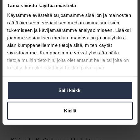
Tämä sivusto käyttää evästeitä
Onhan teillä jo lukuoikeudet?
Käytämme evästeitä tarjoamamme sisällön ja mainosten
Osakkaat ja asukkaat voivat tehdä
räätälöimiseen, sosiaalisen median ominaisuuksien
v
erkkolehteen
tunnukset
taloyhtiötunnuksella
,
jos oma taloyhtiö on
tukemiseen ja kävijämäärämme analysoimiseen. Lisäksi
tilannut
Kotitalon
. Taloyhtiötunnus l
öytyy
Kotitalon paperilehden
jaamme sosiaalisen median, mainosalan ja analytiikka-
takakannesta osoitteen yläpuolelta tai Kotitalon tilaajapalvelusta
.
alan kumppaneillemme tietoja siitä, miten käytät
sivustoamme. Kumppanimme voivat yhdistää näitä
Hallitukse
n osoitteet
paperilehden lähettämistä varten
voi
ilmoittaa
Kotitalon tilaajapalveluun tai
sähköisellä lomakkeella
.
tietoja muihin tietoihin, joita olet antanut heille tai joita on
kerätty, kun olet käyttänyt heidän palvelujaan.
Isännöintiliiton jäsenyritysten henkilökunnalla
on
lukuoikeus
Kotitalon verkkolehteen.
Lue kuinka saat Kotitalon
tunnuksesi käyttöön.
Salli kaikki
Lisätiedot:
Kotitalon tilaajapalvelu
p
uh. 050 533 5123 tai
tilaukset@kotitalolehti.fi.
Kiellä