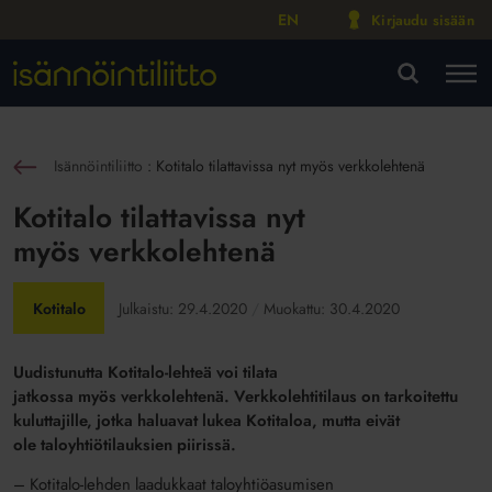
EN
Kirjaudu sisään
M
VA
Isännöintiliitto
:
Kotitalo tilattavissa nyt myös verkkolehtenä
sin
Kotitalo tilattavissa nyt
myös verkkolehtenä
Kotitalo
Julkaistu:
29.4.2020
Muokattu:
30.4.2020
Uudistunutta Kotitalo-lehteä voi tilata
jatkossa myös verkkolehtenä. Verkkolehtitilaus on tarkoitettu
kuluttajille, jotka haluavat lukea Kotitaloa, mutta eivät
ole taloyhtiötilauksien piirissä.
– Kotitalo-lehden
laadukkaat taloyhtiö
asumisen