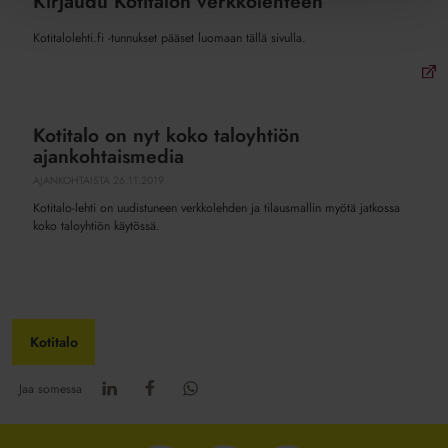
Kirjaudu Kotitalon verkkolehteen
Kirjaudu
Kotitalon
Kotitalolehti.fi -tunnukset pääset luomaan tällä sivulla.
verkkolehteen
Kotitalo on nyt koko taloyhtiön
Kotitalo
ajankohtaismedia
on
nyt
AJANKOHTAISTA
26.11.2019
koko
Kotitalo-lehti on uudistuneen verkkolehden ja tilausmallin myötä jatkossa
taloyhtiön
koko taloyhtiön käytössä.
ajankohtaismedia
Kotitalo
Jaa somessa