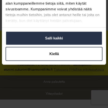
alan kumppaneillemme tietoja siitä, miten käytät
sivustoamme. Kumppanimme voivat yhdistää näitä
Kirjaudu sisään
tietoja muihin tietoihin, joita olet antanut heille tai joita on
kerätty, kun olet käyttänyt heidän palvelujaan.
Tietoa jäsenyydestä
Salli kaikki
Isännöintiliitto
Isännöintiliitto
Isännöintiliitto
LinkedInissä
Facebookissa
Instagrammissa
Kiellä
Isännöintiliiton toimisto
sijaitsee Hakaniemessä Helsingissä.
Postiosoite:
PL 1370, 00101 Helsinki
Sähköpostit:
etunimi.sukunimi@isannointiliitto.fi
Tietosuoja
|
Hallitse evästeasetuksia
Anna palautetta
Yhteystiedot