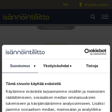
EN
Kirjaudu sisään
M
VA
Suostumus
Yksityiskohdat
Tietoja
Tämä sivusto käyttää evästeitä
Tämä osio on rajattu
Käytämme evästeitä tarjoamamme sisällön ja mainosten
Isännöintiliiton jäsenyritysten
räätälöimiseen, sosiaalisen median ominaisuuksien
henkilökunnalle
tukemiseen ja kävijämäärämme analysoimiseen. Lisäksi
jaamme sosiaalisen median, mainosalan ja analytiikka-