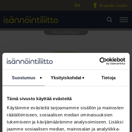
EN
Kirjaudu sisään
M
VA
Suostumus
Yksityiskohdat
Tietoja
Tämä sivusto käyttää evästeitä
Tämä osio on rajattu
Käytämme evästeitä tarjoamamme sisällön ja mainosten
Isännöintiliiton jäsenyritysten
räätälöimiseen, sosiaalisen median ominaisuuksien
henkilökunnalle
tukemiseen ja kävijämäärämme analysoimiseen. Lisäksi
jaamme sosiaalisen median, mainosalan ja analytiikka-