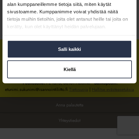
alan kumppaneillemme tietoja siitä, miten käytät
sivustoamme. Kumppanimme voivat yhdistää näitä
Kirjaudu sisään
tietoja muihin tietoihin, joita olet antanut heille tai joita on
kerätty, kun olet käyttänyt heidän palvelujaan.
Tietoa jäsenyydestä
Salli kaikki
Isännöintiliitto
Isännöintiliitto
Isännöintiliitto
LinkedInissä
Facebookissa
Instagrammissa
Kiellä
Isännöintiliiton toimisto
sijaitsee Hakaniemessä Helsingissä.
Postiosoite:
PL 1370, 00101 Helsinki
Sähköpostit:
etunimi.sukunimi@isannointiliitto.fi
Tietosuoja
|
Hallitse evästeasetuksia
Anna palautetta
Yhteystiedot