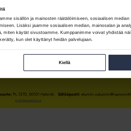
itä
mme sisällön ja mainosten räätälöimiseen, sosiaalisen median
Kirjaudu sisään
iseen. Lisäksi jaamme sosiaalisen median, mainosalan ja analy
, miten käytät sivustoamme. Kumppanimme voivat yhdistää näitä t
Tietoa jäsenyydestä
n kerätty, kun olet käyttänyt heidän palvelujaan.
Kiellä
Isännöintiliitto
Isännöintiliitto
Isännöintiliitto
LinkedInissä
Facebookissa
Instagrammissa
osoite:
PL 1370, 00101 Helsinki
Sähköpostit:
etunimi.sukunimi@isannointili
evästeasetuksia