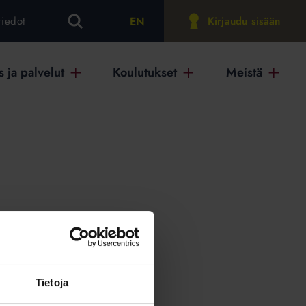
EN
tiedot
Kirjaudu sisään
 ja palvelut
Koulutukset
Meistä
on
Tietoja