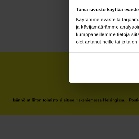
Tämä sivusto käyttää eväste
Käytämme evästeitä tarjoama
ja kävijämäärämme analysoim
kumppaneillemme tietoja siitä
olet antanut heille tai joita o
Isännöintiliiton toimisto
sijaitsee Hakaniemessä Helsingissä.
Posti