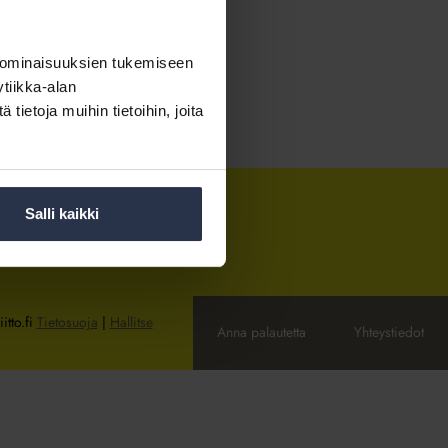
 ominaisuuksien tukemiseen
tiikka-alan
ietoja muihin tietoihin, joita
Salli kaikki
itto.fi
Tietosuoja
|
Hallitse
Anna palautetta
Yhteystiedot