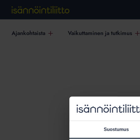
Ajankohtaista
Vaikuttaminen ja tutkimus
T
Suostumus