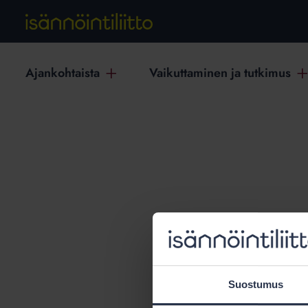
Ajankohtaista
Vaikuttaminen ja tutkimus
T
Suostumus