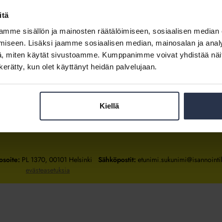
itä
mme sisällön ja mainosten räätälöimiseen, sosiaalisen median
Kirjaudu sisään
iseen. Lisäksi jaamme sosiaalisen median, mainosalan ja analy
, miten käytät sivustoamme. Kumppanimme voivat yhdistää näitä t
Tietoa jäsenyydestä
n kerätty, kun olet käyttänyt heidän palvelujaan.
Kiellä
Isännöintiliitto
Isännöintiliitto
Isännöintiliitto
LinkedInissä
Facebookissa
Instagrammissa
osoite:
PL 1370, 00101 Helsinki
Sähköpostit:
etunimi.sukunimi@isannointili
evästeasetuksia