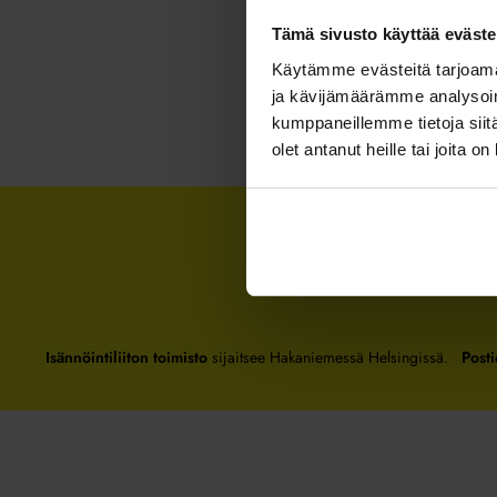
Tämä sivusto käyttää eväste
Käytämme evästeitä tarjoama
ja kävijämäärämme analysoim
kumppaneillemme tietoja siitä
olet antanut heille tai joita o
Isännöintiliiton toimisto
sijaitsee Hakaniemessä Helsingissä.
Posti