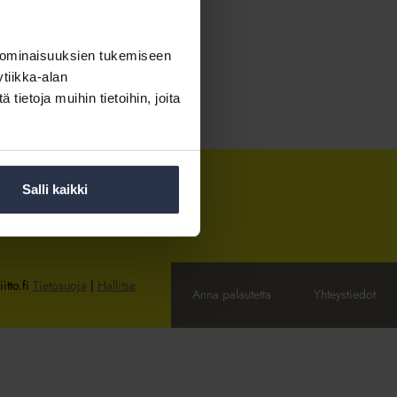
 ominaisuuksien tukemiseen
tiikka-alan
ietoja muihin tietoihin, joita
Salli kaikki
itto.fi
Tietosuoja
|
Hallitse
Anna palautetta
Yhteystiedot