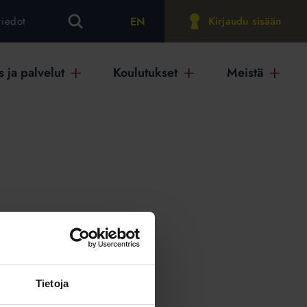
EN
tiedot
Kirjaudu sisään
 ja palvelut
Koulutukset
Meistä
on
Tietoja