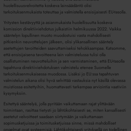
huolellisuusvelvoitetta koskeva lainsäädäntö olisi
tarkoituksenmukaista toteuttaa ja valmistella ensisijaisesti EU-tasolla.
Yritysten kestävyyttä ja asianmukaista huolellisuutta koskeva
komission direktiiviehdotus julkaistiin helmikuussa 2022. Vaikka
sääntelyn lopullinen muoto muodostuisi vasta mahdollisesti
pitkienkin neuvottelujen jälkeen, olisi ylikansallinen sääntely
asetettujen tavoitteiden saavuttamiseksi tehokkaampaa. Katsomme,
että ensisijaisena tavoitteena lain valmistelussa tulisi olla
osallistuminen neuvotteluihin ja sen varmistaminen, että EU-tasolla
tapahtuva direktiiviehdotuksen valmistelu etenee Suomelle
tarkoituksenmukaisessa muodossa. Lisäksi jo EU:ssa tapahtuvan
valmistelun aikana olisi hyvä selvittää vastauksia nyt käsillä olevassa
muistiossa esitettyihin, huomattavasti tarkempaa arviointia vaativiin
kysymyksiin.
Esitettyä sääntelyä, jolla pyritään vaikuttamaan rajat ylittävään
toimintaan, rasittaa tietysti jo lähtökohtaisesti se, miten kansallisesti
asetetut velvoitteet saadaan siirtymään ja vaikuttamaan
sopimusketjuissa ja toimitusketjuissa sinne, missä mahdolliset
ongelmat ovat systeemisiä. Lähtökohtaisesti yrityksellä on todellinen