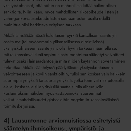
yksityiskohtaiset, että niihin on mahdollista liittää hallinnollisia
sanktioita. Niin ikään, myös mahdollisten rikosoikeudellisten ja
vahingonkorvausoikeudellisten seuraamusten osalta edellä
mainittua olisi harkittava erityisen tarkkaan.
Mikäli lainsäädännössä haluttaisiin pyrkiä kansallisen sääntelyn
osalta nyt (tai myöhemmin ylikansallisessa direktiivissä)
yksityiskohtaiseen sääntelyyn, olisi hyvin tärkeää määritellä se,
mitkä kansainvälisissä sopimusinstrumenteissa säädetyt velvoitteet
tulevat osaksi lainsäädäntöä ja mitä niiden käytännön soveltaminen
tarkoittaa. Mikäli sääntelyssä päädyttäisiin yksityiskohtaiseen
velvoitteeseen ja koviin sanktioihin, tulisi sen koskea vain kaikkein
suurimpia yrityksiä tai suuria yrityksiä, jotka toimivat riskipitoisella
alalla, koska tällaisilla yrityksillä saattaisi olla aiheutuviin
kustannuksiin nähden myös vastapainoksi suuremmat
vaikutusmahdollisuudet globaaleihin ongelmiin kansainvälisissä
toimitusketjuissa.
4) Lausuntonne arviomuistiossa esitetyistä
sääntelyn ihmisoikeus-, ympäristö- ja