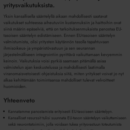
yritysvaikutuksista.
Yksin kansallisella sääntelyllä aikaan mahdollisesti saatavat
vaikutukset suhteessa aiheutuviin kustannuksiin ja haittoihin ovat
siinä määrin epäselviä, että on tarkoituksenmukaista panostaa EU-
tasoisen sääntelyn edistämiseen. Ennen EU-tasoisen sääntelyn
valmistumista, olisi yritysten käytännön tasolla tapahtuvaan
ihmisoikeus- ja ympäristövastuun ja sen seurannan
järjestelmälliseen integrointiin pyrittävä vaikuttamaan kevyemmin
keinoin. Vaikutuksia voisi pyrkiä saamaan pitämällä asiaa
valmistelun ajan keskustelussa ja mahdollisesti laatimalla
viranomaisvetoisesti ohjeistuksia siitä, miten yritykset voivat jo nyt
alkaa kehittämään toimintaansa mahdolliset tulevat velvoitteet
huomioiden.
Yhteenveto
Kannatamme panostamista erityisesti EU-tasoiseen sääntelyyn.
Kansalliset resurssit tulisi suunnata EU-tason sääntelyyn vaikuttamiseen
sekä neuvontatoimiin, jolla voidaan tukea yritysvastuun toteutumista