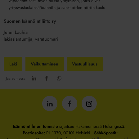
vapaaehtoisesti myös niissä yrityksissä, jotka eivät
yritysvastuulainsäädännön ja sanktioiden piiriin kuulu.
Suomen Isännöintiliitto ry
Jenni Lauhia
lakiasiantuntija, varatuomari
Laki
Vaikuttaminen
Vastuullisuus
Jaa somessa
Isännöintiliitto
Isännöintiliitto
Isännöintiliitto
LinkedInissä
Facebookissa
Instagrammissa
Isännöintiliiton toimisto
sijaitsee Hakaniemessä Helsingissä.
Postiosoite:
PL 1370, 00101 Helsinki
Sähköpostit: