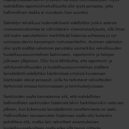
mahdollista raportointivelvollisuutta olisi syytä porrastaa, jotta
hallinnollinen taakka ei muodostu liian suureksi.
Sääntelyn tehokkuus todennäköisesti edellyttäisi jonkin asteista
viranomaisvalvontaa tai vähintäänkin viranomaisohjausta, sillä ilman
sitä tuskin saavutettaisiin merkittävää lisäarvoa suhteessa jo nyt
voimassa oleviin kevyempiin instrumentteihin. Avoimen sääntelyn
olisi syytä sisältää valvonnan perustaksi esimerkiksi velvollisuuden
huolellisuussuunnitelman laatimiseen, raportointiin ja tietojen
julkiseen ylläpitoon. Olisi hyvä lähtökohta, että raportointi- ja
selvitysvelvollisuuden ja huolellisuussuunnitelman sisältävä
lainsäädäntö edellyttäisi käytännössä yrityksiä kuvaamaan
käytössään olevat prosessit, joilla he tarkistavat velvoitteiden
täyttymistä omassa toiminnassaan ja toimitusketjuissaan.
Sanktioiden osalta kannatamme sitä, että mahdollisten
hallinnollisten sanktioiden lisäämistä lakiin harkittaisiinkin vasta sen
jälkeen, kun kokemusta lainsäädännön soveltamisesta on saatu.
Hallinnollisten seuraamusten lisäämisen osalta olisi kuitenkin
pohdittava sitä, ovatko lain velvoitteet asianmukaisen
huolellisuusvelvoitteen osalta edes sillä tavoin riittävän