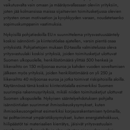
vaikutusvalta vain omaan ja määräysvallassaan oleviin yrityksiin,
joten jää kolmansissa maissa sijaitsevien toimitusketjussa olevien
yritysten oman motivaation ja kyvykkyyden varaan, noudatetaanko
sopimuskumppanin vaatimuksia.
Nykyisillä pohjatiedoilla EU:n suunnittelema yritysvastuusääntely
koskisi isännöinti- ja kiinteistöalaa ajatellen, varsin pientä osaa
yrityksistä. Pohjatietojen mukaan EU-tasolla valmistelussa oleva
yritysvastuulaki koskisi yrityksiä, joiden toimitusketjut ulottuvat
Suomen ulkopuolelle, henkilöstömäärä ylittää 500 henkeä ja
liikevaihto on 150 miljoonaa euroa ja kahden vuoden soveltamisen
jälkeen myös yrityksiä, joiden henkilöstömäärä on yli 250 ja
liikevaihto 40 miljoonaa euroa ja jotka toimivat riskipitoisilla aloilla.
Käytännössä tämä koskisi kiinteistöalalla esimerkiksi Suomen
suurimpia rakennusyrityksiä, mikäli niiden toimitusketjut ulottuvat
Suomen ulkopuolelle. Nykyisen sääntelyehdotuksen pohjalta
isännöintialan suurimmat ihmisoikeuskysymykset, kuten
ihmisoikeusongelmat esimerkiksi korjausrakentamisen työmailla,
tai polttavimmat ympäristökysymykset, kuten energiatehokkuus,
hiilipäästöt tai materiaalien kierrätys, jäisivät yritysvastuulain