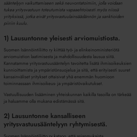
sääntelyyn vaikuttamiseen sekä neuvontatoimiin, jolla voidaan
tukea yritysvastuun toteutumista vapaaehtoisesti myös niissä
yrityksissä, jotka eivät yritysvastuulainsäädännön ja sanktioiden
piiriin kuulu.
1) Lausuntonne yleisesti arviomuistiosta.
Suomen Isännöintiliitto ry kiittää työ- ja elinkeinoministeriötä
arviomuistion laatimisesta ja mahdollisuudesta lausua siitä.
Kannatamme yritysvastuusääntelyn tavoitetta lisätä ihmisoikeuksien
kunnioittamista ja ympäristönsuojelua ja sitä, että erityisesti suuret
kansainväliset yritykset ottaisivat yhä enemmän huomioon
toiminnassaan ihmisoikeus- ja ympäristövaikutukset.
Vastuullisuuden lisääminen yhteiskunnan kaikilla tasoilla on tärkeää
ja haluamme olla mukana edistämässä sitä.
2) Lausuntonne kansalliseen
yritysvastuusääntelyyn ryhtymisestä.
Suomen Isännöintiliitto ry katsoo, että asianmukaista