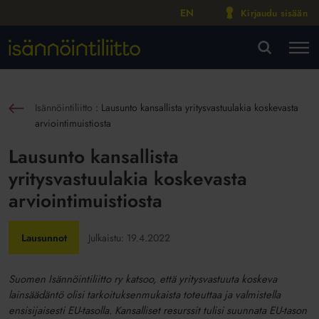
EN
Kirjaudu sisään
M
VA
Isännöintiliitto
:
Lausunto kansallista yritysvastuulakia koskevasta
sin
arviointimuistiosta
Lausunto kansallista
yritysvastuulakia koskevasta
arviointimuistiosta
Lausunnot
Julkaistu:
19.4.2022
Suomen Isännöintiliitto ry katsoo, että yritysvastuuta koskeva
lainsäädäntö olisi tarkoituksenmukaista toteuttaa ja valmistella
ensisijaisesti EU-tasolla. Kansalliset resurssit tulisi suunnata EU-tason