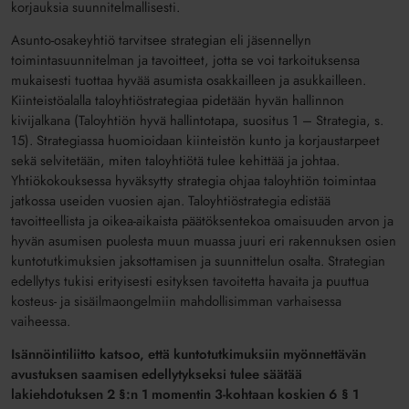
korjauksia suunnitelmallisesti.
Asunto-osakeyhtiö tarvitsee strategian eli jäsennellyn
toimintasuunnitelman ja tavoitteet, jotta se voi tarkoituksensa
mukaisesti tuottaa hyvää asumista osakkailleen ja asukkailleen.
Kiinteistöalalla taloyhtiöstrategiaa pidetään hyvän hallinnon
kivijalkana (Taloyhtiön hyvä hallintotapa, suositus 1 – Strategia, s.
15). Strategiassa huomioidaan kiinteistön kunto ja korjaustarpeet
sekä selvitetään, miten taloyhtiötä tulee kehittää ja johtaa.
Yhtiökokouksessa hyväksytty strategia ohjaa taloyhtiön toimintaa
jatkossa useiden vuosien ajan. Taloyhtiöstrategia edistää
tavoitteellista ja oikea-aikaista päätöksentekoa omaisuuden arvon ja
hyvän asumisen puolesta muun muassa juuri eri rakennuksen osien
kuntotutkimuksien jaksottamisen ja suunnittelun osalta. Strategian
edellytys tukisi erityisesti esityksen tavoitetta havaita ja puuttua
kosteus- ja sisäilmaongelmiin mahdollisimman varhaisessa
vaiheessa.
Isännöintiliitto katsoo, että kuntotutkimuksiin myönnettävän
avustuksen saamisen edellytykseksi tulee säätää
lakiehdotuksen 2 §:n 1 momentin 3-kohtaan koskien 6 § 1