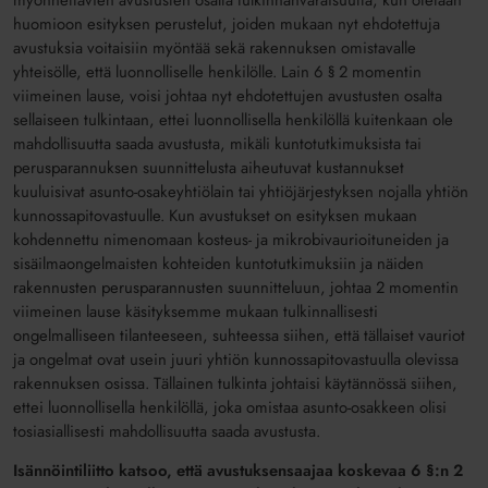
myönnettävien avustusten osalta tulkinnanvaraisuutta, kun otetaan
huomioon esityksen perustelut, joiden mukaan nyt ehdotettuja
avustuksia voitaisiin myöntää sekä rakennuksen omistavalle
yhteisölle, että luonnolliselle henkilölle. Lain 6 § 2 momentin
viimeinen lause, voisi johtaa nyt ehdotettujen avustusten osalta
sellaiseen tulkintaan, ettei luonnollisella henkilöllä kuitenkaan ole
mahdollisuutta saada avustusta, mikäli kuntotutkimuksista tai
perusparannuksen suunnittelusta aiheutuvat kustannukset
kuuluisivat asunto-osakeyhtiölain tai yhtiöjärjestyksen nojalla yhtiön
kunnossapitovastuulle. Kun avustukset on esityksen mukaan
kohdennettu nimenomaan kosteus- ja mikrobivaurioituneiden ja
sisäilmaongelmaisten kohteiden kuntotutkimuksiin ja näiden
rakennusten perusparannusten suunnitteluun, johtaa 2 momentin
viimeinen lause käsityksemme mukaan tulkinnallisesti
ongelmalliseen tilanteeseen, suhteessa siihen, että tällaiset vauriot
ja ongelmat ovat usein juuri yhtiön kunnossapitovastuulla olevissa
rakennuksen osissa. Tällainen tulkinta johtaisi käytännössä siihen,
ettei luonnollisella henkilöllä, joka omistaa asunto-osakkeen olisi
tosiasiallisesti mahdollisuutta saada avustusta.
Isännöintiliitto katsoo, että avustuksensaajaa koskevaa 6 §:n 2