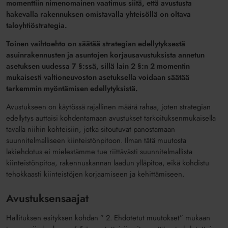
momenttiin nimenomainen vaatimus siitä, että avustusta
hakevalla rakennuksen omistavalla yhteisöllä on oltava
taloyhtiöstrategia.
Toinen vaihtoehto on säätää strategian edellytyksestä
asuinrakennusten ja asuntojen korjausavustuksista annetun
asetuksen uudessa 7 §:ssä, sillä lain 2 §:n 2 momentin
mukaisesti valtioneuvoston asetuksella voidaan säätää
tarkemmin myöntämisen edellytyksistä.
Avustukseen on käytössä rajallinen määrä rahaa, joten strategian
edellytys auttaisi kohdentamaan avustukset tarkoituksenmukaisella
tavalla niihin kohteisiin, jotka sitoutuvat panostamaan
suunnitelmalliseen kiinteistönpitoon. Ilman tätä muutosta
lakiehdotus ei mielestämme tue riittävästi suunnitelmallista
kiinteistönpitoa, rakennuskannan laadun ylläpitoa, eikä kohdistu
tehokkaasti kiinteistöjen korjaamiseen ja kehittämiseen.
Avustuksensaajat
Hallituksen esityksen kohdan ” 2. Ehdotetut muutokset” mukaan