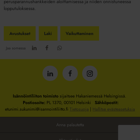
perusparannushankkeiden aloittamisessa ja niiden onnistuneessa
lopputuloksessa.
Avustukset
Laki
Vaikuttaminen
Jaa somessa
Isännöintiliitto
Isännöintiliitto
Isännöintiliitto
LinkedInissä
Facebookissa
Instagrammissa
Isännöintiliiton toimisto
sijaitsee Hakaniemessä Helsingissä.
Postiosoite:
PL 1370, 00101 Helsinki
Sähköpostit:
etunimi.sukunimi@isannointiliitto.fi
Tietosuoja
|
Hallitse evästeasetuksia
Anna palautetta