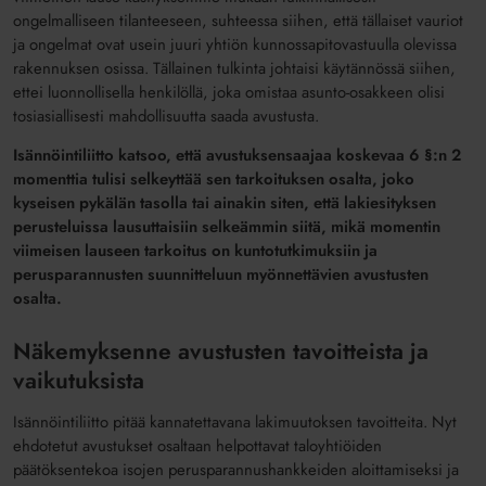
ongelmalliseen tilanteeseen, suhteessa siihen, että tällaiset vauriot
ja ongelmat ovat usein juuri yhtiön kunnossapitovastuulla olevissa
rakennuksen osissa. Tällainen tulkinta johtaisi käytännössä siihen,
ettei luonnollisella henkilöllä, joka omistaa asunto-osakkeen olisi
tosiasiallisesti mahdollisuutta saada avustusta.
Isännöintiliitto katsoo, että avustuksensaajaa koskevaa 6 §:n 2
momenttia tulisi selkeyttää sen tarkoituksen osalta, joko
kyseisen pykälän tasolla tai ainakin siten, että lakiesityksen
perusteluissa lausuttaisiin selkeämmin siitä, mikä momentin
viimeisen lauseen tarkoitus on kuntotutkimuksiin ja
perusparannusten suunnitteluun myönnettävien avustusten
osalta.
Näkemyksenne avustusten tavoitteista ja
vaikutuksista
Isännöintiliitto pitää kannatettavana lakimuutoksen tavoitteita. Nyt
ehdotetut avustukset osaltaan helpottavat taloyhtiöiden
päätöksentekoa isojen perusparannushankkeiden aloittamiseksi ja