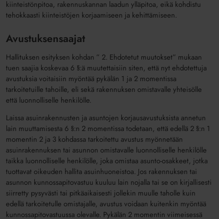
kiinteistönpitoa, rakennuskannan laadun ylläpitoa, eikä kohdistu
tehokkaasti kiinteistöjen korjaamiseen ja kehittämiseen.
Avustuksensaajat
Hallituksen esityksen kohdan ” 2. Ehdotetut muutokset” mukaan
tuen saajia koskevaa 6 §:ä muutettaisiin siten, että nyt ehdotettuja
avustuksia voitaisiin myöntää pykälän 1 ja 2 momentissa
tarkoitetuille tahoille, eli sekä rakennuksen omistavalle yhteisölle
että luonnolliselle henkilölle.
Laissa asuinrakennusten ja asuntojen korjausavustuksista annetun
lain muuttamisesta 6 §:n 2 momentissa todetaan, että edellä 2 §:n 1
momentin 2 ja 3 kohdassa tarkoitettu avustus myönnetään
asuinrakennuksen tai asunnon omistavalle luonnolliselle henkilölle
taikka luonnolliselle henkilölle, joka omistaa asunto-osakkeet, jotka
tuottavat oikeuden hallita asuinhuoneistoa. Jos rakennuksen tai
asunnon kunnossapitovastuu kuuluu lain nojalla tai se on kirjallisesti
siirretty pysyvästi tai pitkäaikaisesti jollekin muulle taholle kuin
edellä tarkoitetulle omistajalle, avustus voidaan kuitenkin myöntää
kunnossapitovastuussa olevalle. Pykälän 2 momentin viimeisessä