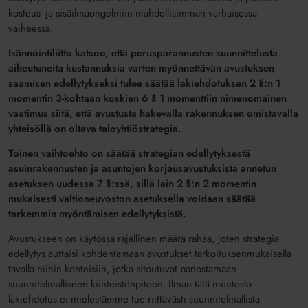
kosteus- ja sisäilmaongelmiin mahdollisimman varhaisessa
vaiheessa.
Isännöintiliitto katsoo, että perusparannusten suunnittelusta
aiheutuneita kustannuksia varten myönnettävän avustuksen
saamisen edellytykseksi tulee säätää lakiehdotuksen 2 §:n 1
momentin 3-kohtaan koskien 6 § 1 momenttiin nimenomainen
vaatimus siitä, että avustusta hakevalla rakennuksen omistavalla
yhteisöllä on oltava taloyhtiöstrategia.
Toinen vaihtoehto on säätää strategian edellytyksestä
asuinrakennusten ja asuntojen korjausavustuksista annetun
asetuksen uudessa 7 §:ssä, sillä lain 2 §:n 2 momentin
mukaisesti valtioneuvoston asetuksella voidaan säätää
tarkemmin myöntämisen edellytyksistä.
Avustukseen on käytössä rajallinen määrä rahaa, joten strategia
edellytys auttaisi kohdentamaan avustukset tarkoituksenmukaisella
tavalla niihin kohteisiin, jotka sitoutuvat panostamaan
suunnitelmalliseen kiinteistönpitoon. Ilman tätä muutosta
lakiehdotus ei mielestämme tue riittävästi suunnitelmallista