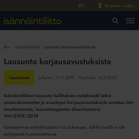
EN
Kirjaudu sisään
M
VA
Isännöintiliitto
:
Lausunto korjausavustuksista
sin
Lausunto korjausavustuksista
Lausunnot
Julkaistu:
11.11.2019
Muokattu:
14.2.2020
Isännöintiliiton lausunto hallituksen esityksestä laiksi
asuinrakennusten ja asuntojen korjausavustuksista annetun lain
muuttamisesta, lausuntopyynnön diaarinumero:
VN/5199/2019
Kannatamme esitystä pääosin tai kokonaan, taikka meillä ei ole
esityksestä huomautettavaa