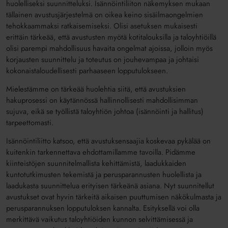
huolelliseksi suunnitteluksi. Isännöintiliiton näkemyksen mukaan
tällainen avustusjärjestelmä on oikea keino sisäilmaongelmien
tehokkaammaksi ratkaisemiseksi. Olisi asetuksen mukaisesti
erittäin tärkeää, että avustusten myötä kotitalouksilla ja taloyhtiöillä
olisi parempi mahdollisuus havaita ongelmat ajoissa, jolloin myös
korjausten suunnittelu ja toteutus on jouhevampaa ja johtaisi
kokonaistaloudellisesti parhaaseen lopputulokseen.
Mielestämme on tärkeää huolehtia siitä, että avustuksien
hakuprosessi on käytännössä hallinnollisesti mahdollisimman
sujuva, eikä se työllistä taloyhtiön johtoa (isännöinti ja hallitus)
tarpeettomasti.
Isännöintiliitto katsoo, että avustuksensaajia koskevaa pykälää on
kuitenkin tarkennettava ehdottamillamme tavoilla. Pidämme
kiinteistöjen suunnitelmallista kehittämistä, laadukkaiden
kuntotutkimusten tekemistä ja perusparannusten huolellista ja
laadukasta suunnittelua erityisen tärkeänä asiana. Nyt suunnitellut
avustukset ovat hyvin tärkeitä aikaisen puuttumisen näkökulmasta ja
perusparannuksen lopputuloksen kannalta. Esityksellä voi olla
merkittävä vaikutus taloyhtiöiden kunnon selvittämisessä ja