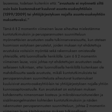
lauseessa, todetaan kuitenkin että:
”avustusta ei myönnetä siltä
osin kuin kustannukset kuuluvat asunto-osakeyhtiölain
(1599/2009) tai yhtiöjärjestyksen nojalla asunto-osakeyhtiön
maksettavaksi.”
Tämä 6 § 2 momentin viimeinen lause aiheuttaa mielestämme
kuntotutkimuksiin ja perusparannusten suunnitteluun
myönnettävien avustusten osalta tulkinnanvaraisuutta, kun otetaan
huomioon esityksen perustelut, joiden mukaan nyt ehdotettuja
avustuksia voitaisiin myöntää sekä rakennuksen omistavalle
yhteisölle, että luonnolliselle henkilölle. Lain 6 § 2 momentin
viimeinen lause, voisi johtaa nyt ehdotettujen avustusten osalta
sellaiseen tulkintaan, ettei luonnollisella henkilöllä kuitenkaan ole
mahdollisuutta saada avustusta, mikäli kuntotutkimuksista tai
perusparannuksen suunnittelusta aiheutuvat kustannukset
kuuluisivat asunto-osakeyhtiö-lain tai yhtiöjärjestyksen nojalla yhtiön
kunnossapitovastuulle. Kun avustukset on esityksen mukaan
kohdennettu nimenomaan kosteus- ja mikrobivaurioituneiden ja
sisäilmaongelmaisten kohteiden kuntotutkimuksiin ja näiden
rakennusten perusparannusten suunnitteluun, johtaa 2 momentin
viimeinen lause käsityksemme mukaan tulkinnallisesti