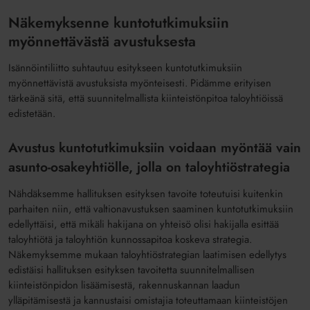
Näkemyksenne kuntotutkimuksiin
myönnettävästä avustuksesta
Isännöintiliitto suhtautuu esitykseen kuntotutkimuksiin
myönnettävistä avustuksista myönteisesti. Pidämme erityisen
tärkeänä sitä, että suunnitelmallista kiinteistönpitoa taloyhtiöissä
edistetään.
Avustus kuntotutkimuksiin voidaan myöntää vain
asunto-osakeyhtiölle, jolla on taloyhtiöstrategia
Nähdäksemme hallituksen esityksen tavoite toteutuisi kuitenkin
parhaiten niin, että valtionavustuksen saaminen kuntotutkimuksiin
edellyttäisi, että mikäli hakijana on yhteisö olisi hakijalla esittää
taloyhtiötä ja taloyhtiön kunnossapitoa koskeva strategia.
Näkemyksemme mukaan taloyhtiöstrategian laatimisen edellytys
edistäisi hallituksen esityksen tavoitetta suunnitelmallisen
kiinteistönpidon lisäämisestä, rakennuskannan laadun
ylläpitämisestä ja kannustaisi omistajia toteuttamaan kiinteistöjen