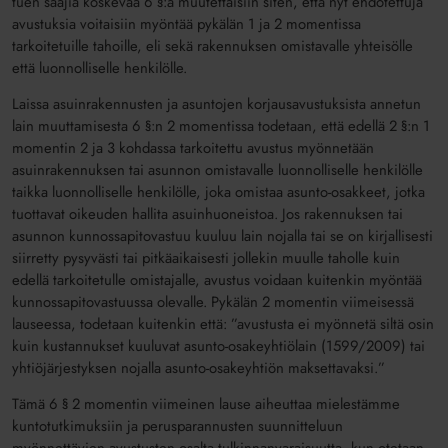
tuen saajia koskevaa 6 §:ä muutettaisiin siten, että nyt ehdotettuja
avustuksia voitaisiin myöntää pykälän 1 ja 2 momentissa
tarkoitetuille tahoille, eli sekä rakennuksen omistavalle yhteisölle
että luonnolliselle henkilölle.
Laissa asuinrakennusten ja asuntojen korjausavustuksista annetun
lain muuttamisesta 6 §:n 2 momentissa todetaan, että edellä 2 §:n 1
momentin 2 ja 3 kohdassa tarkoitettu avustus myönnetään
asuinrakennuksen tai asunnon omistavalle luonnolliselle henkilölle
taikka luonnolliselle henkilölle, joka omistaa asunto-osakkeet, jotka
tuottavat oikeuden hallita asuinhuoneistoa. Jos rakennuksen tai
asunnon kunnossapitovastuu kuuluu lain nojalla tai se on kirjallisesti
siirretty pysyvästi tai pitkäaikaisesti jollekin muulle taholle kuin
edellä tarkoitetulle omistajalle, avustus voidaan kuitenkin myöntää
kunnossapitovastuussa olevalle. Pykälän 2 momentin viimeisessä
lauseessa, todetaan kuitenkin että: ”avustusta ei myönnetä siltä osin
kuin kustannukset kuuluvat asunto-osakeyhtiölain (1599/2009) tai
yhtiöjärjestyksen nojalla asunto-osakeyhtiön maksettavaksi.”
Tämä 6 § 2 momentin viimeinen lause aiheuttaa mielestämme
kuntotutkimuksiin ja perusparannusten suunnitteluun