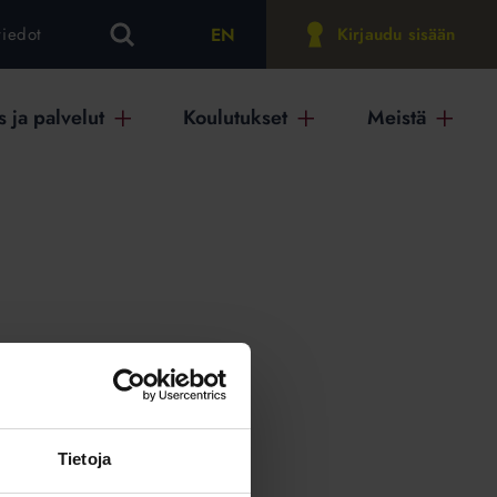
EN
tiedot
Kirjaudu sisään
 ja palvelut
Koulutukset
Meistä
on
Tietoja