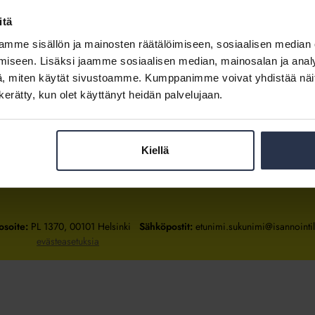
itä
mme sisällön ja mainosten räätälöimiseen, sosiaalisen median
Kirjaudu sisään
iseen. Lisäksi jaamme sosiaalisen median, mainosalan ja analy
, miten käytät sivustoamme. Kumppanimme voivat yhdistää näitä t
Tietoa jäsenyydestä
n kerätty, kun olet käyttänyt heidän palvelujaan.
Kiellä
Isännöintiliitto
Isännöintiliitto
Isännöintiliitto
LinkedInissä
Facebookissa
Instagrammissa
osoite:
PL 1370, 00101 Helsinki
Sähköpostit:
etunimi.sukunimi@isannointili
evästeasetuksia