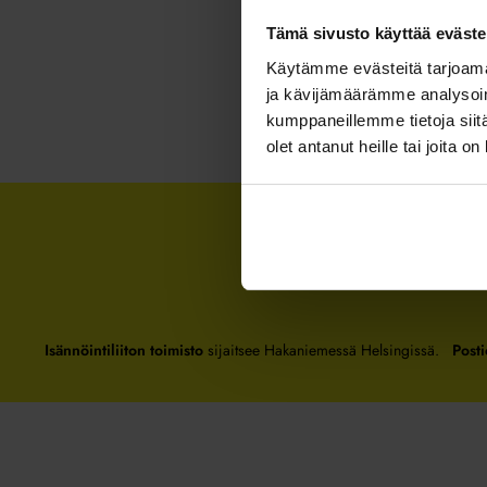
Tämä sivusto käyttää eväste
Käytämme evästeitä tarjoama
ja kävijämäärämme analysoim
kumppaneillemme tietoja siitä
olet antanut heille tai joita o
Isännöintiliiton toimisto
sijaitsee Hakaniemessä Helsingissä.
Posti