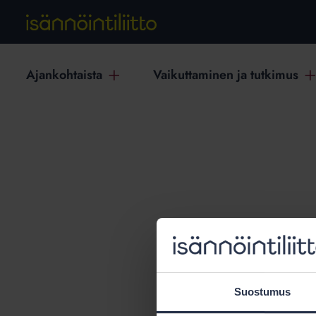
Ajankohtaista
Vaikuttaminen ja tutkimus
T
Suostumus