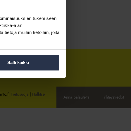
 ominaisuuksien tukemiseen
tiikka-alan
ietoja muihin tietoihin, joita
Salli kaikki
itto.fi
Tietosuoja
|
Hallitse
Anna palautetta
Yhteystiedot