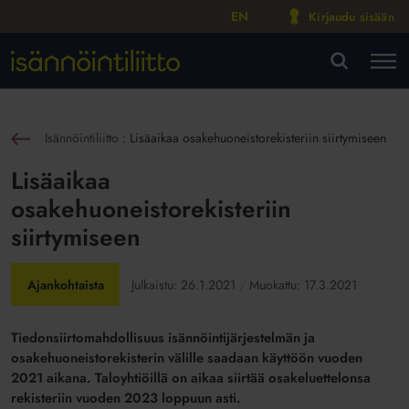
EN
Kirjaudu sisään
M
VA
Isännöintiliitto
:
Lisäaikaa osakehuoneistorekisteriin siirtymiseen
sin
Lisäaikaa
osakehuoneistorekisteriin
siirtymiseen
Ajankohtaista
Julkaistu:
26.1.2021
Muokattu:
17.3.2021
Tiedonsiirtomahdollisuus isännöintijärjestelmän ja
osakehuoneistorekisterin välille saadaan käyttöön vuoden
2021 aikana. Taloyhtiöillä on aikaa siirtää osakeluettelonsa
rekisteriin vuoden 2023 loppuun asti.