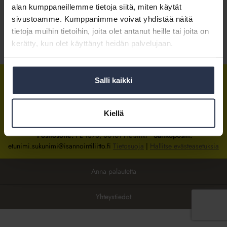
alan kumppaneillemme tietoja siitä, miten käytät
sivustoamme. Kumppanimme voivat yhdistää näitä
Kirjaudu sisään
tietoja muihin tietoihin, joita olet antanut heille tai joita on
kerätty, kun olet käyttänyt heidän palvelujaan.
Tietoa jäsenyydestä
Salli kaikki
Isännöintiliitto
Isännöintiliitto
Isännöintiliitto
LinkedInissä
Facebookissa
Instagrammissa
Kiellä
Isännöintiliiton toimisto
sijaitsee Hakaniemessä Helsingissä.
Postiosoite:
PL 1370, 00101 Helsinki
Sähköpostit:
etunimi.sukunimi@isannointiliitto.fi
Tietosuoja
|
Hallitse evästeasetuksia
Anna palautetta
Yhteystiedot