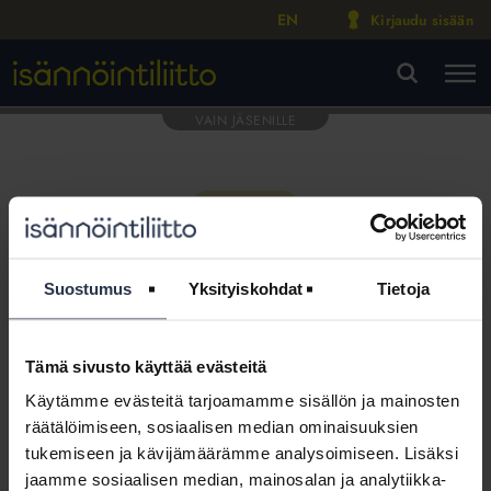
EN
Kirjaudu sisään
M
VA
Suostumus
Yksityiskohdat
Tietoja
Tämä sivusto käyttää evästeitä
Tämä osio on rajattu
Käytämme evästeitä tarjoamamme sisällön ja mainosten
Isännöintiliiton jäsenyritysten
räätälöimiseen, sosiaalisen median ominaisuuksien
henkilökunnalle
tukemiseen ja kävijämäärämme analysoimiseen. Lisäksi
jaamme sosiaalisen median, mainosalan ja analytiikka-