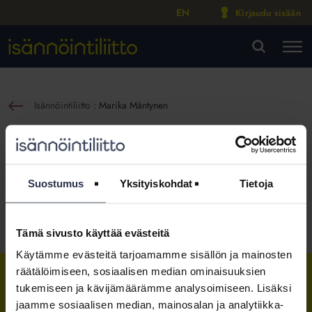
EN
Kirjaudu sisään
M
VA
Isännöintiliitto
:
Marika Mäntynen
sin
Marika Mäntynen
Yritys- ja nimitysuutinen
Julkaistu:
18.6.2019
Suostumus
Yksityiskohdat
Tietoja
Jaa somessa
Tämä sivusto käyttää evästeitä
Käytämme evästeitä tarjoamamme sisällön ja mainosten
räätälöimiseen, sosiaalisen median ominaisuuksien
tukemiseen ja kävijämäärämme analysoimiseen. Lisäksi
Isännöintiliitto
Isännöintiliitto
Isännöintiliitto
jaamme sosiaalisen median, mainosalan ja analytiikka-
LinkedInissä
Facebookissa
Instagrammissa