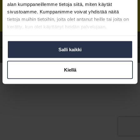
alan kumppaneillemme tietoja siitä, miten käytät
Isännöintiliiton toimisto
sijaitsee Hakaniemessä Helsingissä.
sivustoamme. Kumppanimme voivat yhdistää näitä
Postiosoite:
PL 1370, 00101 Helsinki
Sähköpostit:
tietoja muihin tietoihin, joita olet antanut heille tai joita on
etunimi.sukunimi@isannointiliitto.fi
Tietosuoja
|
Hallitse evästeasetuksia
kerätty, kun olet käyttänyt heidän palvelujaan.
Anna palautetta
Salli kaikki
Yhteystiedot
Kiellä