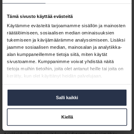
kunnossapidon periaateohjelma eli taloyhtiöstrategia.
Periaateohjelmat koostuvat asukaskyselystä, strategiaosasta ja
Tämä sivusto käyttää evästeitä
tähtiluokitus-työkalusta, jonka avulla asiakas voi seurata taloyhtiönsä
kunnon eri osa-alueita.
Käytämme evästeitä tarjoamamme sisällön ja mainosten
räätälöimiseen, sosiaalisen median ominaisuuksien
Taloyhtiöstrategiat auttavat kirkastamaan taloyhtiöiden tavoitteet
tukemiseen ja kävijämäärämme analysoimiseen. Lisäksi
sekä rytmittämään ja kilpailuttamaan hankkeet järkevästi. Taloyhtiön
jaamme sosiaalisen median, mainosalan ja analytiikka-
tavoitteiden tunteminen tukee sitä, että isännöinti pystyy
alan kumppaneillemme tietoja siitä, miten käytät
toimimaan aloitteellisena asiantuntijana.
sivustoamme. Kumppanimme voivat yhdistää näitä
– Taloyhtiöissä asumisen ja elämisen ylläpidon kulttuuri joko
tietoja muihin tietoihin, joita olet antanut heille tai joita on
rakentuu vahingossa tai se rakennetaan tietoisesti, kuten
kerätty, kun olet käyttänyt heidän palvelujaan.
esimerkiksi meillä tehdään, kiteyttää Matinkylän Huollon
toimitusjohtaja
Mikko Peltokorpi
.
Yrityksessä tehdyllä työllä on myös laajempaa yhteiskunnallista
Salli kaikki
vaikutusta. Matinkylän huollon näkemyksiä asumisen strategisesta
kehittämisestä on hyödynnetty mm. hankkeessa, jossa Espoon
kaupunki kartoittaa Matinkylän alueen
Kiellä
täydennysrakentamispotentiaalia.