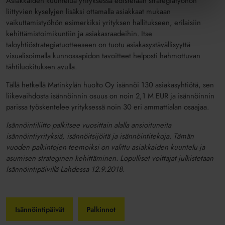
Asiakkaiden kuuntelua yrityksessä edistetään strategiatyöhön
liittyvien kyselyjen lisäksi ottamalla asiakkaat mukaan
vaikuttamistyöhön esimerkiksi yrityksen hallitukseen, erilaisiin
kehittämistoimikuntiin ja asiakasraadeihin. Itse
taloyhtiöstrategiatuotteeseen on tuotu asiakasystävällisyyttä
visualisoimalla kunnossapidon tavoitteet helposti hahmottuvan
tähtiluokituksen avulla.
Tällä hetkellä Matinkylän huolto Oy isännöi 130 asiakasyhtiötä, sen
liikevaihdosta isännöinnin osuus on noin 2,1 M EUR ja isännöinnin
parissa työskentelee yrityksessä noin 30 eri ammattialan osaajaa.
Isännöintiliitto palkitsee vuosittain alalla ansioituneita
isännöintiyrityksiä, isännöitsijöitä ja isännöintitekoja. Tämän
vuoden palkintojen teemoiksi on valittu asiakkaiden kuuntelu ja
asumisen strateginen kehittäminen. Lopulliset voittajat julkistetaan
Isännöintipäivillä Lahdessa 12.9.2018.
Isännöintipäivät
Palkinnot