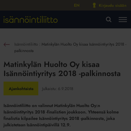
EN
Kirjaudu sisään
M
VA
Isännöintiliitto
:
Matinkylän Huolto Oy kisaa Isännöintiyritys 2018 -
sin
palkinnosta
Matinkylän Huolto Oy kisaa
Isännöintiyritys 2018 -palkinnosta
Ajankohtaista
Julkaistu:
6.9.2018
Isännöintiliitto on valinnut Matinkylän Huolto Oy:n
Isännöintityritys 2018 -finalistien joukkoon. Yhteensä kolme
finalistia kilpailee Isännöintiyritys 2018 -palkinnosta, joka
julkistetaan Isännöintipäivillä 12.9.