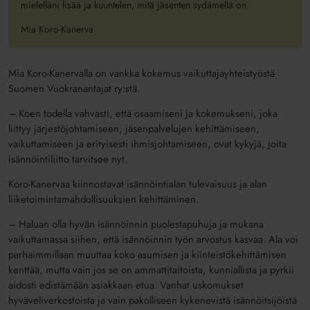
mielelläni lisää ja kuuntelen, mitä jäsenten sydämellä on.
Mia Koro-Kanerva
Mia Koro-Kanervalla on vankka kokemus vaikuttajayhteistyöstä
Suomen Vuokranantajat ry:stä.
– Koen todella vahvasti, että osaamiseni ja kokemukseni, joka
liittyy järjestöjohtamiseen, jäsenpalvelujen kehittämiseen,
vaikuttamiseen ja erityisesti ihmisjohtamiseen, ovat kykyjä, joita
Isännöintiliitto tarvitsee nyt.
Koro-Kanervaa kiinnostavat isännöintialan tulevaisuus ja alan
liiketoimintamahdollisuuksien kehittäminen.
– Haluan olla hyvän isännöinnin puolestapuhuja ja mukana
vaikuttamassa siihen, että isännöinnin työn arvostus kasvaa. Ala voi
parhaimmillaan muuttaa koko asumisen ja kiinteistökehittämisen
kenttää, mutta vain jos se on ammattitaitoista, kunniallista ja pyrkii
aidosti edistämään asiakkaan etua. Vanhat uskomukset
hyväveliverkostoista ja vain pakolliseen kykenevistä isännöitsijöistä