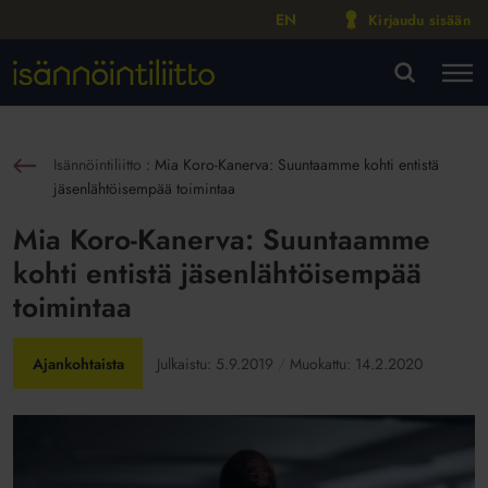
EN
Kirjaudu sisään
M
VA
Isännöintiliitto
:
Mia Koro-Kanerva: Suuntaamme kohti entistä
sin
jäsenlähtöisempää toimintaa
Mia Koro-Kanerva: Suuntaamme
kohti entistä jäsenlähtöisempää
toimintaa
Ajankohtaista
Julkaistu:
5.9.2019
Muokattu:
14.2.2020