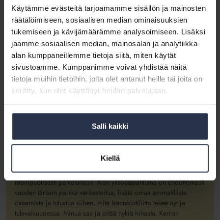
Käytämme evästeitä tarjoamamme sisällön ja mainosten
räätälöimiseen, sosiaalisen median ominaisuuksien
tukemiseen ja kävijämäärämme analysoimiseen. Lisäksi
jaamme sosiaalisen median, mainosalan ja analytiikka-
alan kumppaneillemme tietoja siitä, miten käytät
sivustoamme. Kumppanimme voivat yhdistää näitä
tietoja muihin tietoihin, joita olet antanut heille tai joita on
kerätty, kun olet käyttänyt heidän palvelujaan.
Nähdään Isännöintipäivillä!
Salli kaikki
Juuri nyt yksi liiton hienoimpia tapahtumia on ovella.
Isännöintipäivät
kokoontuu tällä kertaa Helsingissä Hartwall
Kiellä
Areenalla. Sinne marssii toinen toistaan kiinnostavampia puhujia,
jäsenet ovat laajasti paikalla ja yhteistyökumppanit esittelemässä
monipuolisesti palveluitaan. Alan ykköstapahtuma on ehdottomasti
vuoden tärkein paikka verkostoitua, lisätä omaa ammatillista
osaamista ja tutustua siihen, mitä Isännöintiliitto tekee nyt ja
tulevaisuudessa. Minua saa ja pitää nykiä hihasta. Kerron