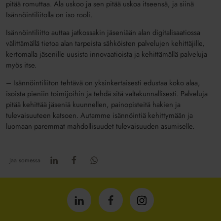
pitää romuttaa. Ala uskoo ja sen pitää uskoa itseensä, ja siinä
Isännöintiliitolla on iso rooli.
Isännöintiliitto auttaa jatkossakin jäseniään alan digitalisaatiossa
välittämällä tietoa alan tarpeista sähköisten palvelujen kehittäjille,
kertomalla jäsenille uusista innovaatioista ja kehittämällä palveluja
myös itse.
– Isännöintiliiton tehtävä on yksinkertaisesti edustaa koko alaa,
isoista pieniin toimijoihin ja tehdä sitä valtakunnallisesti. Palveluja
pitää kehittää jäseniä kuunnellen, painopisteitä hakien ja
tulevaisuuteen katsoen. Autamme isännöintiä kehittymään ja
luomaan paremmat mahdollisuudet tulevaisuuden asumiselle.
Jaa somessa
Isännöintiliitto
Isännöintiliitto
Isännöintiliitto
LinkedInissä
Facebookissa
Instagrammissa