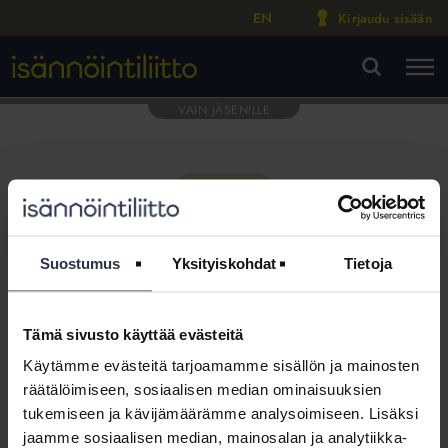
EN
Kirjaudu sisään
M
VA
Suostumus
Yksityiskohdat
Tietoja
Tämä sivusto käyttää evästeitä
Tämä osio on rajattu
Käytämme evästeitä tarjoamamme sisällön ja mainosten
Isännöintiliiton jäsenyritysten
räätälöimiseen, sosiaalisen median ominaisuuksien
henkilökunnalle
tukemiseen ja kävijämäärämme analysoimiseen. Lisäksi
jaamme sosiaalisen median, mainosalan ja analytiikka-