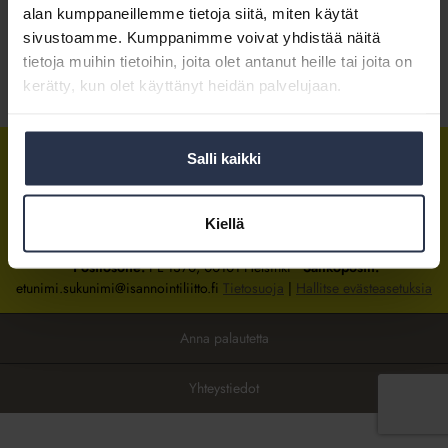
alan kumppaneillemme tietoja siitä, miten käytät
sivustoamme. Kumppanimme voivat yhdistää näitä
Kirjaudu sisään
tietoja muihin tietoihin, joita olet antanut heille tai joita on
kerätty, kun olet käyttänyt heidän palvelujaan.
Tietoa jäsenyydestä
Salli kaikki
Isännöintiliitto
Isännöintiliitto
Isännöintiliitto
LinkedInissä
Facebookissa
Instagrammissa
Kiellä
Isännöintiliiton toimisto
sijaitsee Hakaniemessä Helsingissä.
Postiosoite:
PL 1370, 00101 Helsinki
Sähköpostit:
etunimi.sukunimi@isannointiliitto.fi
Tietosuoja
|
Hallitse evästeasetuksia
Anna palautetta
Yhteystiedot