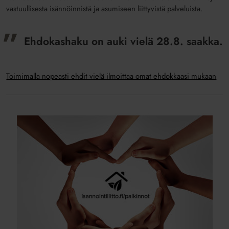
vastuullisesta isännöinnistä ja asumiseen liittyvistä palveluista.
Ehdokashaku on auki vielä 28.8. saakka.
Toimimalla nopeasti ehdit vielä ilmoittaa omat ehdokkaasi mukaan
Isännöintiliiton
palkinnot
2020
-
ehdokashaku