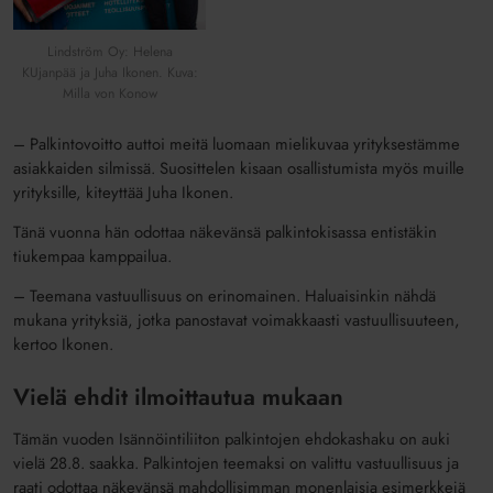
Lindström Oy: Helena
KUjanpää ja Juha Ikonen. Kuva:
Milla von Konow
– Palkintovoitto auttoi meitä luomaan mielikuvaa yrityksestämme
asiakkaiden silmissä. Suosittelen kisaan osallistumista myös muille
yrityksille, kiteyttää Juha Ikonen.
Tänä vuonna hän odottaa näkevänsä palkintokisassa entistäkin
tiukempaa kamppailua.
– Teemana vastuullisuus on erinomainen. Haluaisinkin nähdä
mukana yrityksiä, jotka panostavat voimakkaasti vastuullisuuteen,
kertoo Ikonen.
Vielä ehdit ilmoittautua mukaan
Tämän vuoden Isännöintiliiton palkintojen ehdokashaku on auki
vielä 28.8. saakka. Palkintojen teemaksi on valittu vastuullisuus ja
raati odottaa näkevänsä mahdollisimman monenlaisia esimerkkejä