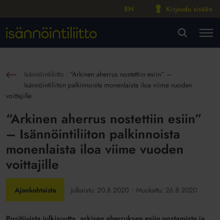
EN
Kirjaudu sisään
M
VA
Isännöintiliitto
:
“Arkinen aherrus nostettiin esiin” –
sin
Isännöintiliiton palkinnoista monenlaista iloa viime vuoden
voittajille
“Arkinen aherrus nostettiin esiin”
– Isännöintiliiton palkinnoista
monenlaista iloa viime vuoden
voittajille
Ajankohtaista
Julkaistu:
20.8.2020
Muokattu:
26.8.2020
Positiivista julkisuutta, arkisen aherruksen esiin nostamista ja