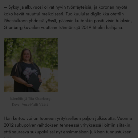
– Syksy ja alkuvuosi olivat hyvin työntäyteisiä, ja koronan myötä
koko kevät muuttui melkoisesti. Tuo kuuluisa digiloikka otettiin
lähestulkoon yhdessä yössä, pääosin kuitenkin positiivisin tuloksin,
Granberg kuvailee vuottaan Isännöitsijä 2019 tittelin haltijana.
Isännöitsijä Tiia Granberg.
Kuva: Vesa-Matti Väärä.
Hän kertoo voiton tuoneen yritykselleen paljon julkisuutta. Vuonna
2012 sukupolvenvaihdoksen tehneessä yrityksessä iloittiin siitäkin,
että seuraava sukupolvi sai nyt ensimmäisen julkisen tunnustuksen