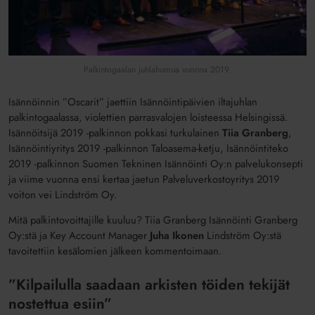
Palkintogaalan juhlahumua vuonna 2019.
Isännöinnin ”Oscarit” jaettiin Isännöintipäivien iltajuhlan
palkintogaalassa, violettien parrasvalojen loisteessa Helsingissä.
Isännöitsijä 2019 -palkinnon pokkasi turkulainen
Tiia Granberg
,
Isännöintiyritys 2019 -palkinnon Taloasema-ketju, Isännöintiteko
2019 -palkinnon Suomen Tekninen Isännöinti Oy:n palvelukonsepti
ja viime vuonna ensi kertaa jaetun Palveluverkostoyritys 2019
voiton vei Lindström Oy.
Mitä palkintovoittajille kuuluu? Tiia Granberg Isännöinti Granberg
Oy:stä ja Key Account Manager
Juha Ikonen
Lindström Oy:stä
tavoitettiin kesälomien jälkeen kommentoimaan.
”Kilpailulla saadaan arkisten töiden tekijät
nostettua esiin”