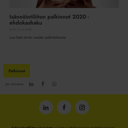
Isännöintiliiton palkinnot 2020 -
ehdokashaku
SIVU
14.10.2020
Lue lisää tämän vuoden palkintohausta.
Palkinnot
Jaa somessa
Isännöintiliitto
Isännöintiliitto
Isännöintiliitto
LinkedInissä
Facebookissa
Instagrammissa