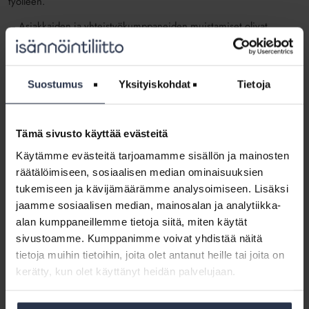
työlleen.
– Asiakkaiden ja yhteistyökumppaneiden muistamiset olivat
erityisen hienoja. Oli mukava havaita, että saavutusta arvostettiin.
Arkinen aherrus tahtoo usein jäädä
Suostumus
Yksityiskohdat
Tietoja
huomioimatta, ja tällaiset kilpailut toimivat
hyvänä keinona nostaa esille arkityötä
Tämä sivusto käyttää evästeitä
tekevät tahot.
Käytämme evästeitä tarjoamamme sisällön ja mainosten
räätälöimiseen, sosiaalisen median ominaisuuksien
tukemiseen ja kävijämäärämme analysoimiseen. Lisäksi
Granberg suosittelee osallistumaan kilpailuun, vaikka itseä
parrasvaloihin piipahdus arastuttaisikin, sillä koko isännöintiala
jaamme sosiaalisen median, mainosalan ja analytiikka-
tarvitsee positiivista julkisuutta. Hän toivoo näkevänsä tämän
alan kumppaneillemme tietoja siitä, miten käytät
vuoden kisassa mukana erityisesti tahoja, jotka jokapäiväisellä
sivustoamme. Kumppanimme voivat yhdistää näitä
työllään ovat saavuttaneet sen, mistä heidät on ehdokkaaksi
tietoja muihin tietoihin, joita olet antanut heille tai joita on
nimetty.
kerätty, kun olet käyttänyt heidän palvelujaan.
– Arkinen aherrus tahtoo usein jäädä huomioimatta, ja tällaiset
kilpailut toimivat hyvänä keinona nostaa esille arkityötä tekevät