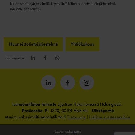
huoneistotietojärjestelmää käytetään? Miten huoneistotietojärjestelmä
muuttaa isännöintiä?
Huoneistotietojärjestelmä
Yhtiökokous
Jaa somessa
Isännöintiliitto
Isännöintiliitto
Isännöintiliitto
LinkedInissä
Facebookissa
Instagrammissa
Isännöintiliiton toimisto
sijaitsee Hakaniemessä Helsingissä.
Postiosoite:
PL 1370, 00101 Helsinki
Sähköpostit:
etunimi.sukunimi@isannointiliitto.fi
Tietosuoja
|
Hallitse evästeasetuksia
Anna palautetta