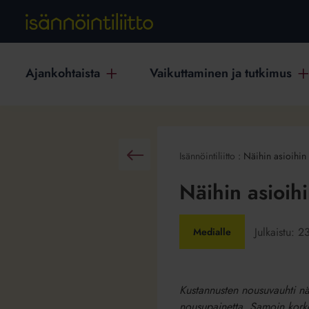
Ajankohtaista
Vaikuttaminen ja tutkimus
Isännöintiliitto
:
Näihin asioihin 
Takaisin
Näihin asioih
Julkaistu:
2
Medialle
Kustannusten nousuvauhti näy
nousupainetta. Samoin korkoje