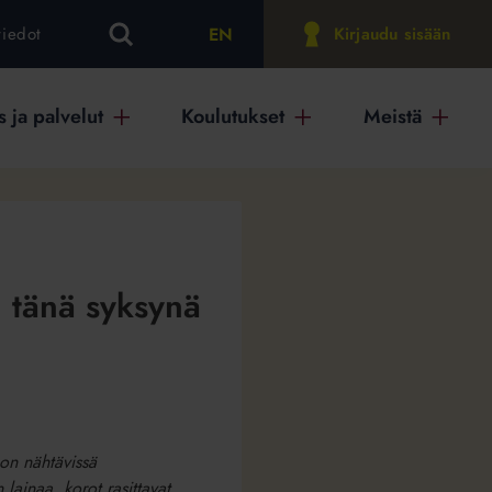
EN
tiedot
Kirjaudu sisään
 ja palvelut
Koulutukset
Meistä
a tänä syksynä
 on nähtävissä
 lainaa, korot rasittavat