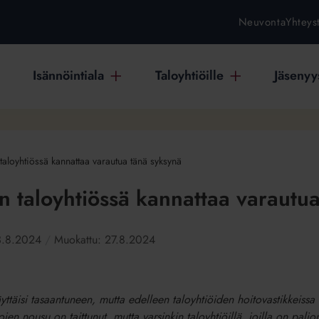
Neuvonta
Yhteys
Isännöintiala
Taloyhtiöille
Jäsenyys
taloyhtiössä kannattaa varautua tänä syksynä
in taloyhtiössä kannattaa varautu
3.8.2024
Muokattu:
27.8.2024
ttäisi tasaantuneen, mutta edelleen taloyhtiöiden hoitovastikkeissa
n nousu on taittunut, mutta varsinkin taloyhtiöillä, joilla on paljon