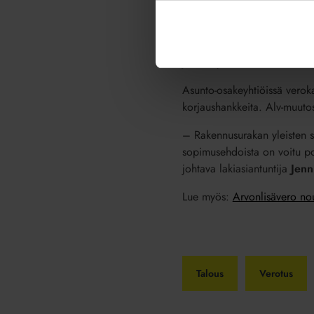
Yleinen arvonlisäverokanta 
nostamaan taloyhtiöiden kusta
muiden julkisoikeudellisten
Jos taloyhtiöllä on ennestään
Asunto-osakeyhtiöissä veroka
korjaushankkeita. Alv-muuto
– Rakennusurakan yleisten s
sopimusehdoista on voitu poi
johtava lakiasiantuntija
Jenn
Lue myös:
Arvonlisävero nou
Talous
Verotus