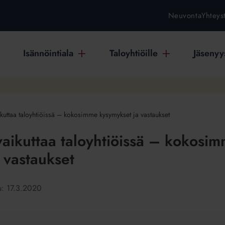
Neuvonta
Yhteys
Isännöintiala
Taloyhtiöille
Jäsenyys
kuttaa taloyhtiöissä – kokosimme kysymykset ja vastaukset
aikuttaa taloyhtiöissä – kokosi
 vastaukset
tu:
17.3.2020