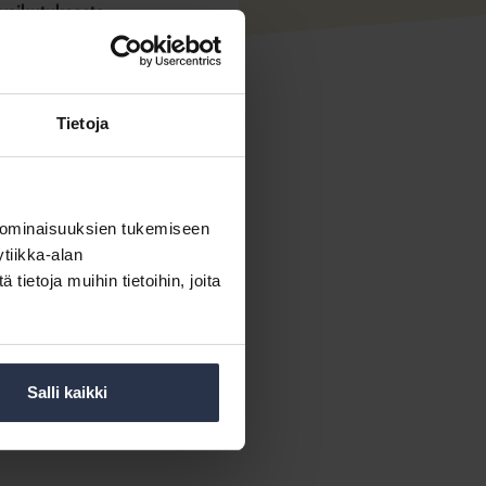
 vaikutuksesta
y.
iön yhteisten tilojen
käytön
Tietoja
oita päivitetään sitä mukaa,
 ominaisuuksien tukemiseen
tiikka-alan
ietoja muihin tietoihin, joita
aikkien isännöintiyritysten,
en tai Kotitalon tilaaja.
tu kaikkien käyttöön.
Salli kaikki