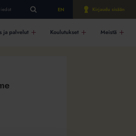
EN
tiedot
Kirjaudu sisään
 ja palvelut
Koulutukset
Meistä
mme