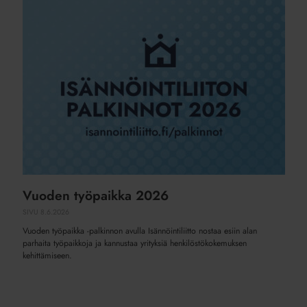
Vuoden
työpaikka
2026
Vuoden työpaikka 2026
SIVU
8.6.2026
Vuoden työpaikka -palkinnon avulla Isännöintiliitto nostaa esiin alan
parhaita työpaikkoja ja kannustaa yrityksiä henkilöstökokemuksen
kehittämiseen.