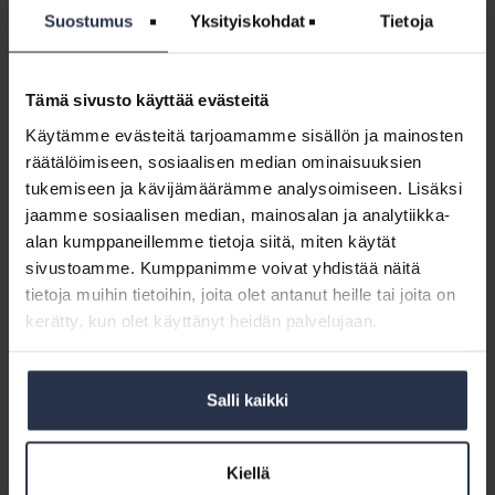
onnistumisia ja kehitystä. Siksi myös aiemmin mukana ollut
Suostumus
Yksityiskohdat
Tietoja
ehdokas kannattaa ilmoittaa uudelleen. Tämän vuoden kilpailussa
tuomaristo todennäköisesti painottaa valinnoissaan hieman eri
asioita kuin aiempina vuosina.
Tämä sivusto käyttää evästeitä
Käytämme evästeitä tarjoamamme sisällön ja mainosten
räätälöimiseen, sosiaalisen median ominaisuuksien
tukemiseen ja kävijämäärämme analysoimiseen. Lisäksi
jaamme sosiaalisen median, mainosalan ja analytiikka-
alan kumppaneillemme tietoja siitä, miten käytät
sivustoamme. Kumppanimme voivat yhdistää näitä
tietoja muihin tietoihin, joita olet antanut heille tai joita on
kerätty, kun olet käyttänyt heidän palvelujaan.
Isännöintiliiton palkintofinalistit ja -voittajat tuulettivat
Salli kaikki
Isännöintipäivillä 2025 Jyväskylässä.
Kiellä