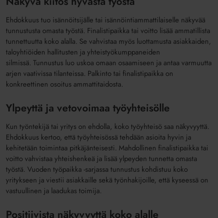
Näkyvä kiitos hyvästä työstä
Ehdokkuus tuo isännöitsijälle tai isännöintiammattilaiselle näkyvää
tunnustusta omasta työstä. Finalistipaikka tai voitto lisää ammatillista
tunnettuutta koko alalla. Se vahvistaa myös luottamusta asiakkaiden,
taloyhtiöiden hallitusten ja yhteistyökumppaneiden
silmissä. Tunnustus luo uskoa omaan osaamiseen ja antaa varmuutta
arjen vaativissa tilanteissa. Palkinto tai finalistipaikka on
konkreettinen osoitus ammattitaidosta.
Ylpeyttä ja vetovoimaa työyhteisölle
Kun työntekijä tai yritys on ehdolla, koko työyhteisö saa näkyvyyttä.
Ehdokkuus kertoo, että työyhteisössä tehdään asioita hyvin ja
kehitetään toimintaa pitkäjänteisesti. Mahdollinen finalistipaikka tai
voitto vahvistaa yhteishenkeä ja lisää ylpeyden tunnetta omasta
työstä. Vuoden työpaikka -sarjassa tunnustus kohdistuu koko
yritykseen ja viestii asiakkaille sekä työnhakijoille, että kyseessä on
vastuullinen ja laadukas toimija.
Positiivista näkyvyyttä koko alalle