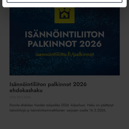
Isännöintiliiton
palkinnot
2026
ehdokashaku
Isännöintiliiton palkinnot 2026
ehdokashaku
SIVU
20.5.2026
Ilmoita ehdokas Vuoden työpaikka 2026 -kilpailuun. Haku on päättynyt
Isännöitsijä ja Isännöintiammattilainen -sarjojen osalta 16.3.2026.