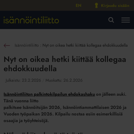
EN
Kirjaudu sisään
M
VA
Isännöintiliitto
:
Nyt on oikea hetki kiittää kollegaa ehdokkuudella
sin
Nyt on oikea hetki kiittää kollegaa
ehdokkuudella
Julkaistu:
23.2.2026
Muokattu:
26.2.2026
Isännöintiliiton palkintokilpailun ehdokashaku
on jälleen auki.
Tänä vuonna liitto
palkitsee Isännöitsijän 2026, Isännöintiammattilaisen 2026 ja
Vuoden työpaikan 2026. Kilpailu nostaa esiin esimerkillisiä
osaajia ja työyhteisöjä.