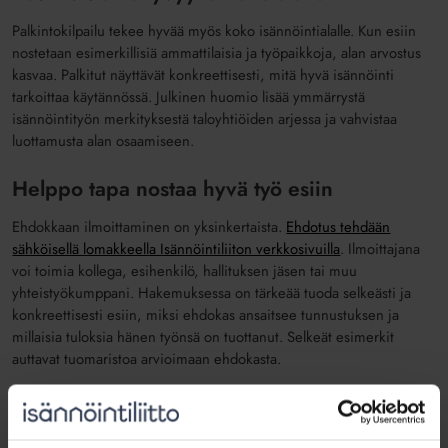
Palkintokilpailu tekee hyvää myös koko isännöintialalle. Kun esiin
nostetaan esimerkillisiä ammattilaisia ja työpaikkoja, alan arvostus
kasvaa. Palkitut näyttävät konkreettisesti, mitä hyvä isännöinti
tarkoittaa käytännössä. Julkinen huomio lisää ymmärrystä
isännöintityön merkityksestä taloyhtiöiden arjessa ja vahvistaa
luottamusta alan osaamiseen.
Helppo tapa nostaa hyvä työ esiin
Ehdokkaan ilmoittaminen on yksinkertaista.
Ehdotus tehdään
sähköisellä lomakkeella Isännöintiliiton verkkosivuilla
. Ilmoittajana
voi toimia kollega, esihenkilö, hallituksen jäsen tai muu
yhteistyökumppani. Hakemuksessa on tärkeää tuoda selkeästi ja
konkreettisesti esiin, miksi ehdokas ansaitsee tunnustuksen ja
millaisia tuloksia hänen työnsä on tuottanut. Selkeät esimerkit
auttavat tuomaristoa arvioimaan ehdokasta.
Uusi vuosi, uusi mahdollisuus
Jokainen kilpailuvuosi on uusi mahdollisuus tuoda esiin osaamista,