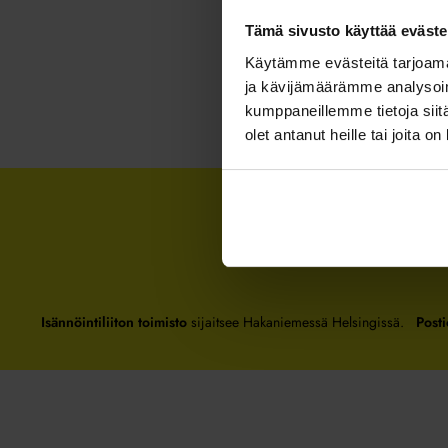
Tämä sivusto käyttää eväste
Käytämme evästeitä tarjoama
ja kävijämäärämme analysoim
kumppaneillemme tietoja siitä
olet antanut heille tai joita o
Isännöintiliiton toimisto
sijaitsee Hakaniemessä Helsingissä.
Posti