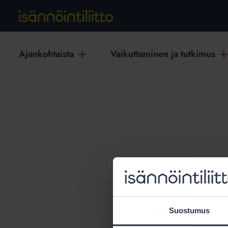
Ajankohtaista
Vaikuttaminen ja tutkimus
T
Suostumus