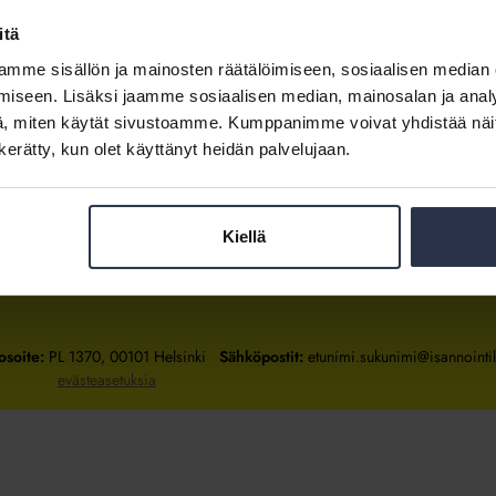
itä
mme sisällön ja mainosten räätälöimiseen, sosiaalisen median
Kirjaudu sisään
iseen. Lisäksi jaamme sosiaalisen median, mainosalan ja analy
, miten käytät sivustoamme. Kumppanimme voivat yhdistää näitä t
Tietoa jäsenyydestä
n kerätty, kun olet käyttänyt heidän palvelujaan.
Kiellä
Isännöintiliitto
Isännöintiliitto
Isännöintiliitto
LinkedInissä
Facebookissa
Instagrammissa
osoite:
PL 1370, 00101 Helsinki
Sähköpostit:
etunimi.sukunimi@isannointili
evästeasetuksia