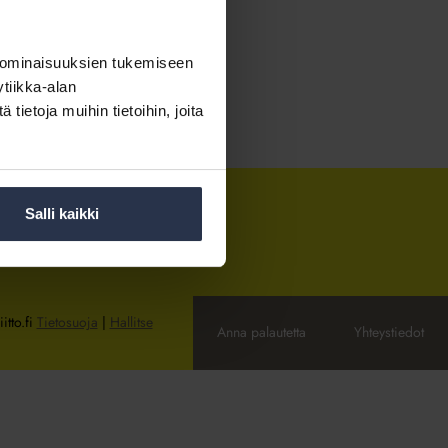
 ominaisuuksien tukemiseen
tiikka-alan
ietoja muihin tietoihin, joita
Salli kaikki
itto.fi
Tietosuoja
|
Hallitse
Anna palautetta
Yhteystiedot