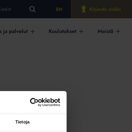
EN
tiedot
Kirjaudu sisään
 ja palvelut
Koulutukset
Meistä
on
Tietoja