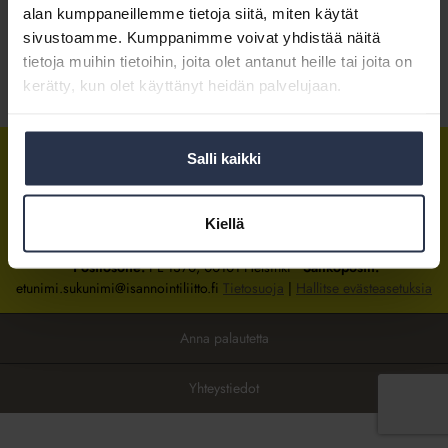
alan kumppaneillemme tietoja siitä, miten käytät
sivustoamme. Kumppanimme voivat yhdistää näitä
Kirjaudu sisään
tietoja muihin tietoihin, joita olet antanut heille tai joita on
kerätty, kun olet käyttänyt heidän palvelujaan.
Tietoa jäsenyydestä
Salli kaikki
Isännöintiliitto
Isännöintiliitto
Isännöintiliitto
LinkedInissä
Facebookissa
Instagrammissa
Kiellä
Isännöintiliiton toimisto
sijaitsee Hakaniemessä Helsingissä.
Postiosoite:
PL 1370, 00101 Helsinki
Sähköpostit:
etunimi.sukunimi@isannointiliitto.fi
Tietosuoja
|
Hallitse evästeasetuksia
Anna palautetta
Yhteystiedot