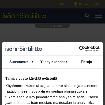
EN
Kirjaudu sisään
M
VA
Suostumus
Yksityiskohdat
Tietoja
Tämä sivusto käyttää evästeitä
Tämä osio on rajattu
Käytämme evästeitä tarjoamamme sisällön ja mainosten
Isännöintiliiton jäsenyritysten
räätälöimiseen, sosiaalisen median ominaisuuksien
henkilökunnalle
tukemiseen ja kävijämäärämme analysoimiseen. Lisäksi
jaamme sosiaalisen median, mainosalan ja analytiikka-