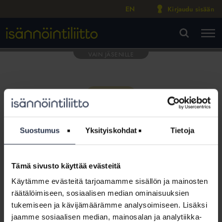
EN
Kirjaudu sisään
M
VA
Suostumus
Yksityiskohdat
Tietoja
Tämä sivusto käyttää evästeitä
Tämä osio on rajattu
Käytämme evästeitä tarjoamamme sisällön ja mainosten
Isännöintiliiton jäsenyritysten
räätälöimiseen, sosiaalisen median ominaisuuksien
henkilökunnalle
tukemiseen ja kävijämäärämme analysoimiseen. Lisäksi
jaamme sosiaalisen median, mainosalan ja analytiikka-