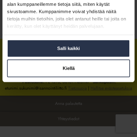
alan kumppaneillemme tietoja siitä, miten käytät
sivustoamme. Kumppanimme voivat yhdistää näitä
Kirjaudu sisään
tietoja muihin tietoihin, joita olet antanut heille tai joita on
kerätty, kun olet käyttänyt heidän palvelujaan.
Tietoa jäsenyydestä
Salli kaikki
Isännöintiliitto
Isännöintiliitto
Isännöintiliitto
LinkedInissä
Facebookissa
Instagrammissa
Kiellä
Isännöintiliiton toimisto
sijaitsee Hakaniemessä Helsingissä.
Postiosoite:
PL 1370, 00101 Helsinki
Sähköpostit:
etunimi.sukunimi@isannointiliitto.fi
Tietosuoja
|
Hallitse evästeasetuksia
Anna palautetta
Yhteystiedot