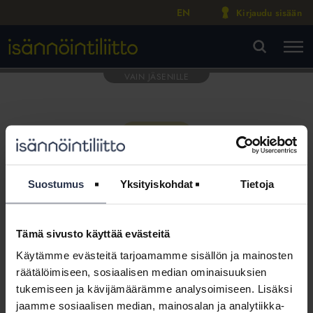
EN
Kirjaudu sisään
M
VA
Suostumus
Yksityiskohdat
Tietoja
Tämä sivusto käyttää evästeitä
Tämä osio on rajattu
Käytämme evästeitä tarjoamamme sisällön ja mainosten
Isännöintiliiton jäsenyritysten
räätälöimiseen, sosiaalisen median ominaisuuksien
henkilökunnalle
tukemiseen ja kävijämäärämme analysoimiseen. Lisäksi
jaamme sosiaalisen median, mainosalan ja analytiikka-