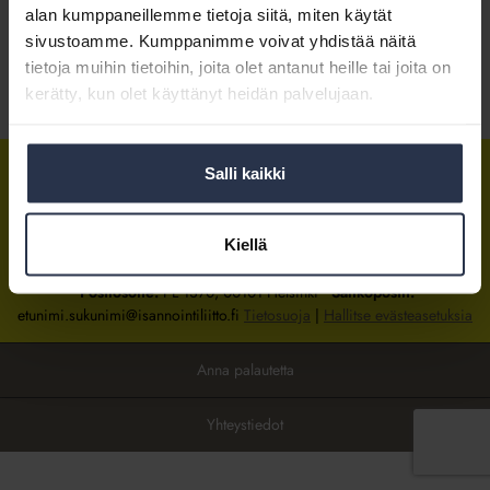
alan kumppaneillemme tietoja siitä, miten käytät
sivustoamme. Kumppanimme voivat yhdistää näitä
Kirjaudu sisään
tietoja muihin tietoihin, joita olet antanut heille tai joita on
kerätty, kun olet käyttänyt heidän palvelujaan.
Tietoa jäsenyydestä
Salli kaikki
Isännöintiliitto
Isännöintiliitto
Isännöintiliitto
LinkedInissä
Facebookissa
Instagrammissa
Kiellä
Isännöintiliiton toimisto
sijaitsee Hakaniemessä Helsingissä.
Postiosoite:
PL 1370, 00101 Helsinki
Sähköpostit:
etunimi.sukunimi@isannointiliitto.fi
Tietosuoja
|
Hallitse evästeasetuksia
Anna palautetta
Yhteystiedot