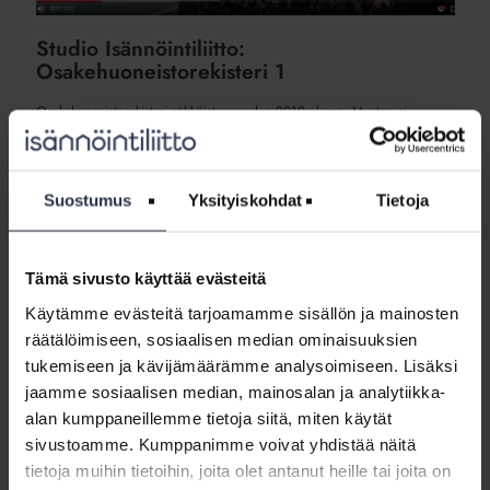
Studio Isännöintiliitto:
Osakehuoneistorekisteri 1
Osakehuoneistorekisteri sähköistyy vuoden 2019 alussa. Muutos ei
tapahdu kuitenkaan heti, vaan asteittain. Isännöintiliiton lakiasiantuntija
Jaana Sallmén käy läpi osakehuoneistorekisterin aikataulua.
Studio Isännöintiliitto: Osakehuoneistorekisteri 1
Suostumus
Yksityiskohdat
Tietoja
Studio
Tämä sivusto käyttää evästeitä
Isännöintiliitto:
Osakehuoneistorekisteri
Käytämme evästeitä tarjoamamme sisällön ja mainosten
2
räätälöimiseen, sosiaalisen median ominaisuuksien
tukemiseen ja kävijämäärämme analysoimiseen. Lisäksi
jaamme sosiaalisen median, mainosalan ja analytiikka-
alan kumppaneillemme tietoja siitä, miten käytät
sivustoamme. Kumppanimme voivat yhdistää näitä
tietoja muihin tietoihin, joita olet antanut heille tai joita on