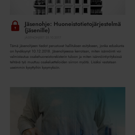
Jäsenohje: Huoneistotietojärjestelmä
(jäsenille)
JÄSENOHJEET
25.10.2017
Tämä jäsenohjeen tiedot perustuvat hallituksen esitykseen, jonka eduskunta
on hyväksynyt 10.12.2018. Jäsenohjeessa kerrotaan, miten isännöinti voi
valmistautua osakehuoneistorekisterin tuloon ja miten isännöintiyrityksissä
tehtävä työ muuttuu osakeluetteloiden siirron myötä. Lisäksi vastataan
useimmin kysyttyihin kysymyksiin.
Lisävirtaa
isännöintiin,
osakehuoneistorekisteri
(Helsinki)