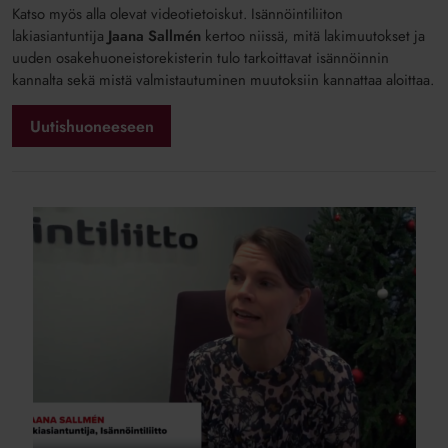
Katso myös alla olevat videotietoiskut. Isännöintiliiton
lakiasiantuntija
Jaana Sallmén
kertoo niissä, mitä lakimuutokset ja
uuden osakehuoneistorekisterin tulo tarkoittavat isännöinnin
kannalta sekä mistä valmistautuminen muutoksiin kannattaa aloittaa.
Uutishuoneeseen
Studio
Isännöintiliitto:
Osakehuoneistorekisteri
1