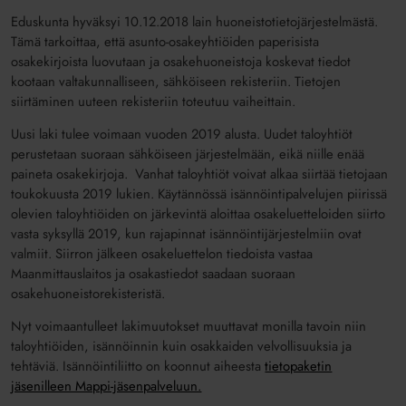
Eduskunta hyväksyi 10.12.2018 lain huoneistotietojärjestelmästä.
Tämä tarkoittaa, että asunto-osakeyhtiöiden paperisista
osakekirjoista luovutaan ja osakehuoneistoja koskevat tiedot
kootaan valtakunnalliseen, sähköiseen rekisteriin. Tietojen
siirtäminen uuteen rekisteriin toteutuu vaiheittain.
Uusi laki tulee voimaan vuoden 2019 alusta. Uudet taloyhtiöt
perustetaan suoraan sähköiseen järjestelmään, eikä niille enää
paineta osakekirjoja. Vanhat taloyhtiöt voivat alkaa siirtää tietojaan
toukokuusta 2019 lukien. Käytännössä isännöintipalvelujen piirissä
olevien taloyhtiöiden on järkevintä aloittaa osakeluetteloiden siirto
vasta syksyllä 2019, kun rajapinnat isännöintijärjestelmiin ovat
valmiit. Siirron jälkeen osakeluettelon tiedoista vastaa
Maanmittauslaitos ja osakastiedot saadaan suoraan
osakehuoneistorekisteristä.
Nyt voimaantulleet lakimuutokset muuttavat monilla tavoin niin
taloyhtiöiden, isännöinnin kuin osakkaiden velvollisuuksia ja
tehtäviä. Isännöintiliitto on koonnut aiheesta
tietopaketin
jäsenilleen Mappi-jäsenpalveluun.