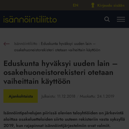
EN
Kirjaudu sisään
M
VA
Isännöintiliitto
:
Eduskunta hyväksyi uuden lain –
sin
osakehuoneistorekisteri otetaan vaiheittain käyttöön
Eduskunta hyväksyi uuden lain –
osakehuoneistorekisteri otetaan
vaiheittain käyttöön
Ajankohtaista
Julkaistu:
11.12.2018
Muokattu:
24.1.2019
Isännöintipalvelujen piirissä olevien taloyhtiöiden on järkevintä
aloittaa osakeluetteloiden siirto uuteen rekisteriin vasta syksyllä
2019, kun rajapinnat isännöintijärjestelmiin ovat valmiit.