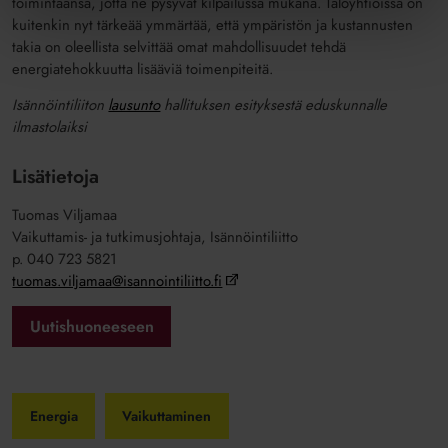
toimintaansa, jotta ne pysyvät kilpailussa mukana. Taloyhtiöissä on
kuitenkin nyt tärkeää ymmärtää, että ympäristön ja kustannusten
takia on oleellista selvittää omat mahdollisuudet tehdä
energiatehokkuutta lisääviä toimenpiteitä.
Isännöintiliiton
lausunto
hallituksen esityksestä eduskunnalle
ilmastolaiksi
Lisätietoja
Tuomas Viljamaa
Vaikuttamis- ja tutkimusjohtaja, Isännöintiliitto
p. 040 723 5821
tuomas.viljamaa@isannointiliitto.fi
Uutishuoneeseen
Energia
Vaikuttaminen