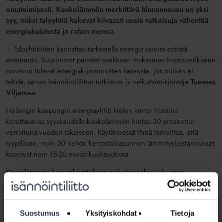
omatoimisesti. Kaukolämmön merkittävä hinnannousu on yksi
syy, miksi taloyhtiö hakevat kiivaasti uusia ratkaisuja vähentää
energiakulutusta ja rahan menoa.
–
Taloyhtiöiden kannattaa tarkastella energia-asioita entistä
enemmän. Suurimmat paineet osakkaan maksaman hoitovastikkeen
nousuun tulevat energiakustannusten kasvusta, jos mitään ei
tehdä
,
sanoo
Isännöintiliiton tutkimus- ja vaikuttamisjohtaja
Tuomas
Viljamaa
.
Helsingin kaupungin energiayhtiö Helen kertoi tiistaina
korottavansa syyskaudella kaukolämmön hintaa 30 prosenttia
verrattuna vuoden takaiseen. Käytännössä tämä tarkoittaa, että
tyypillisen, noin 50 neliön kerrostaloasunnon lämmityskustannukset
kasvavat noin 15-20 euroa kuukaudessa.
Kaukolämmön hinnankorotuksen vaikutus näkyy lukuisten
suomalaisten kukkarossa. Tilastokeskuksen viimeisimmän
tiedon mukaan vuonna 2019 jopa 77 prosenttia taloyhtiöistä
lämpeni kaukolämmöllä.
Suostumus
Yksityiskohdat
Tietoja