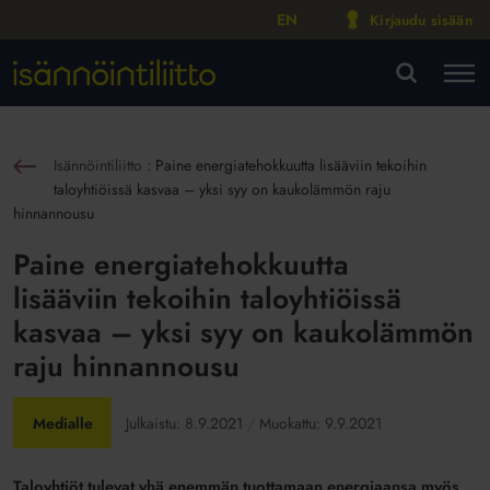
EN
Kirjaudu sisään
M
VA
Isännöintiliitto
:
Paine energiatehokkuutta lisääviin tekoihin
sin
taloyhtiöissä kasvaa – yksi syy on kaukolämmön raju
hinnannousu
Paine energiatehokkuutta
lisääviin tekoihin taloyhtiöissä
kasvaa – yksi syy on kaukolämmön
raju hinnannousu
Medialle
Julkaistu:
8.9.2021
Muokattu:
9.9.2021
Taloyhtiöt tulevat yhä enemmän tuottamaan energiaansa myös