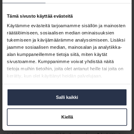
Taloyhtiöillä lukuisia mahdollisuuksia tehdä
omia ratkaisuja
Tämä sivusto käyttää evästeitä
Taloyhtiöillä on kuitenkin mahdollisuus kampittaa kasvavia
Käytämme evästeitä tarjoamamme sisällön ja mainosten
energiakustannuksia monin keinoin.
räätälöimiseen, sosiaalisen median ominaisuuksien
tukemiseen ja kävijämäärämme analysoimiseen. Lisäksi
–
Keskitettyjen ratkaisujen, kuten kaukolämmön, rinnalle on
tullut yhä enemmän kiinteistötason toimenpiteitä. Näitä ovat
jaamme sosiaalisen median, mainosalan ja analytiikka-
yleisimmin maalämpö ja ilmalämpöpumput, mutta monia muitakin
alan kumppaneillemme tietoja siitä, miten käytät
vaihtoehtoja on, kuten entistä tehokkaammat
sivustoamme. Kumppanimme voivat yhdistää näitä
aurinkopaneelit, Viljamaa sanoo.
tietoja muihin tietoihin, joita olet antanut heille tai joita on
kerätty, kun olet käyttänyt heidän palvelujaan.
Isännöintiliiton julkaisema
Energiabarometri
paljasti jo vuoden
alussa, että taloyhtiöiden kiinnostus kaukolämpöön pääasiallisena
energialähteenä putoaa rajusti. Peräti 30 prosenttia isännöitsijöistä
arvioi, että taloyhtiö valitsee maalämmön pääasialliseksi
Salli kaikki
lämmitysmuodoksi, kun lämmityslaitteita seuraavan kerran uusitaan.
Kiellä
–
Valtaosa taloyhtiöistä tule
e jatkossakin lämpenemään
kaukolämmöllä, ja lämpöyhtiöt tulevat varmasti kehittämään omaa