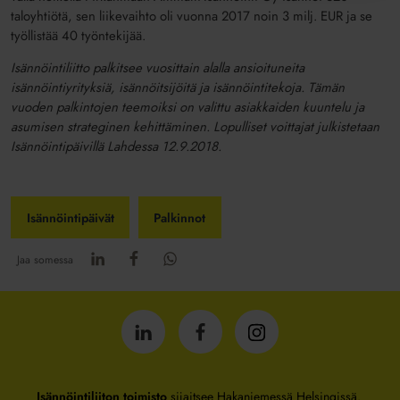
taloyhtiötä, sen liikevaihto oli vuonna 2017 noin 3 milj. EUR ja se
työllistää 40 työntekijää.
Isännöintiliitto palkitsee vuosittain alalla ansioituneita
isännöintiyrityksiä, isännöitsijöitä ja isännöintitekoja. Tämän
vuoden palkintojen teemoiksi on valittu asiakkaiden kuuntelu ja
asumisen strateginen kehittäminen. Lopulliset voittajat julkistetaan
Isännöintipäivillä Lahdessa 12.9.2018.
Isännöintipäivät
Palkinnot
Jaa somessa
Isännöintiliitto
Isännöintiliitto
Isännöintiliitto
LinkedInissä
Facebookissa
Instagrammissa
Isännöintiliiton toimisto
sijaitsee Hakaniemessä Helsingissä.