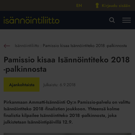
EN
Kirjaudu sisään
M
VA
Isännöintiliitto
:
Pamissio kisaa Isännöintiteko 2018 -palkinnosta
sin
Pamissio kisaa Isännöintiteko 2018
-palkinnosta
Ajankohtaista
Julkaistu:
6.9.2018
Pirkanmaan Ammatti-Isännöinti Oy:n Pamissio-palvelu on valittu
Isännöintiteko 2018 -finalistien joukkoon. Yhteensä kolme
finalistia kilpailee Isännöintiteko 2018 -palkinnosta, joka
julkistetaan Isännöintipäivillä 12.9.