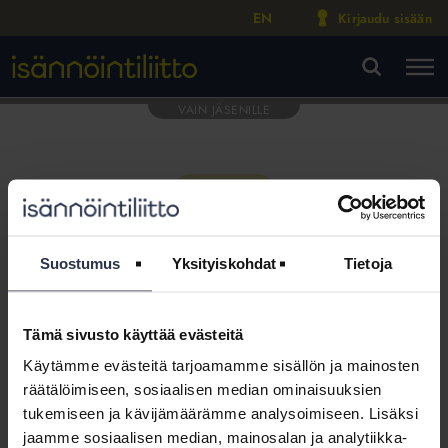
EN
Kirjaudu sisään
M
VA
Suostumus
Yksityiskohdat
Tietoja
Tämä sivusto käyttää evästeitä
Tämä osio on rajattu
Käytämme evästeitä tarjoamamme sisällön ja mainosten
Isännöintiliiton jäsenyritysten
räätälöimiseen, sosiaalisen median ominaisuuksien
henkilökunnalle
tukemiseen ja kävijämäärämme analysoimiseen. Lisäksi
jaamme sosiaalisen median, mainosalan ja analytiikka-