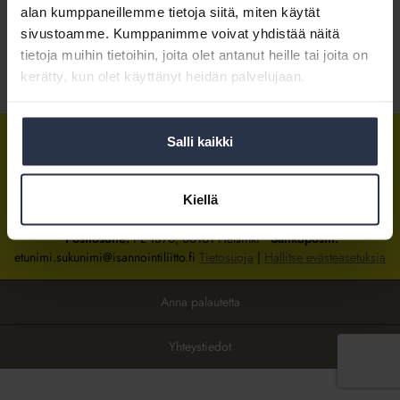
alan kumppaneillemme tietoja siitä, miten käytät
sivustoamme. Kumppanimme voivat yhdistää näitä
Kirjaudu sisään
tietoja muihin tietoihin, joita olet antanut heille tai joita on
kerätty, kun olet käyttänyt heidän palvelujaan.
Tietoa jäsenyydestä
Salli kaikki
Isännöintiliitto
Isännöintiliitto
Isännöintiliitto
LinkedInissä
Facebookissa
Instagrammissa
Kiellä
Isännöintiliiton toimisto
sijaitsee Hakaniemessä Helsingissä.
Postiosoite:
PL 1370, 00101 Helsinki
Sähköpostit:
etunimi.sukunimi@isannointiliitto.fi
Tietosuoja
|
Hallitse evästeasetuksia
Anna palautetta
Yhteystiedot